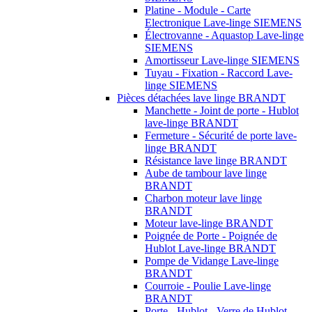
Platine - Module - Carte
Electronique Lave-linge SIEMENS
Électrovanne - Aquastop Lave-linge
SIEMENS
Amortisseur Lave-linge SIEMENS
Tuyau - Fixation - Raccord Lave-
linge SIEMENS
Pièces détachées lave linge BRANDT
Manchette - Joint de porte - Hublot
lave-linge BRANDT
Fermeture - Sécurité de porte lave-
linge BRANDT
Résistance lave linge BRANDT
Aube de tambour lave linge
BRANDT
Charbon moteur lave linge
BRANDT
Moteur lave-linge BRANDT
Poignée de Porte - Poignée de
Hublot Lave-linge BRANDT
Pompe de Vidange Lave-linge
BRANDT
Courroie - Poulie Lave-linge
BRANDT
Porte - Hublot - Verre de Hublot