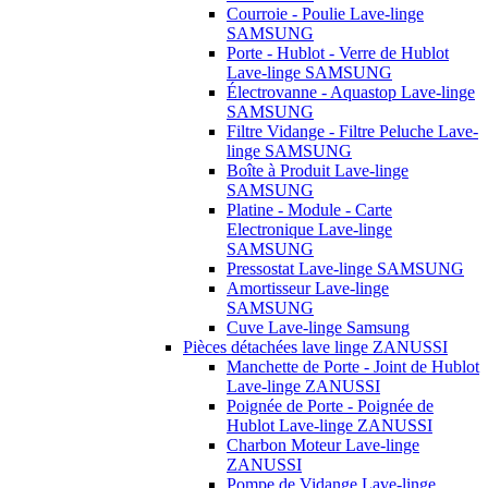
Courroie - Poulie Lave-linge
SAMSUNG
Porte - Hublot - Verre de Hublot
Lave-linge SAMSUNG
Électrovanne - Aquastop Lave-linge
SAMSUNG
Filtre Vidange - Filtre Peluche Lave-
linge SAMSUNG
Boîte à Produit Lave-linge
SAMSUNG
Platine - Module - Carte
Electronique Lave-linge
SAMSUNG
Pressostat Lave-linge SAMSUNG
Amortisseur Lave-linge
SAMSUNG
Cuve Lave-linge Samsung
Pièces détachées lave linge ZANUSSI
Manchette de Porte - Joint de Hublot
Lave-linge ZANUSSI
Poignée de Porte - Poignée de
Hublot Lave-linge ZANUSSI
Charbon Moteur Lave-linge
ZANUSSI
Pompe de Vidange Lave-linge