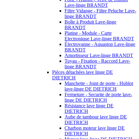
Lave-linge BRANDT
Filtre Vidange - Filtre Peluche Lave-
linge BRANDT
Boîte à Produit Lave-linge
BRANDT
Platine - Module - Carte
Electronique Lave-linge BRANDT
Électrovanne - Aquastop Lave-linge
BRANDT
Amortisseur Lave-linge BRANDT
Tuyau - Fixation - Raccord Lave-
linge BRANDT
Pièces détachées lave linge DE
DIETRICH
Manchette - Joint de porte - Hublot
lave-linge DE DIETRICH
Fermeture - Securite de porte lave-
linge DE DIETRICH
Résistance lave linge DE
DIETRICH
Aube de tambour lave linge DE
DIETRICH
Charbon moteur lave linge DE
DIETRICH