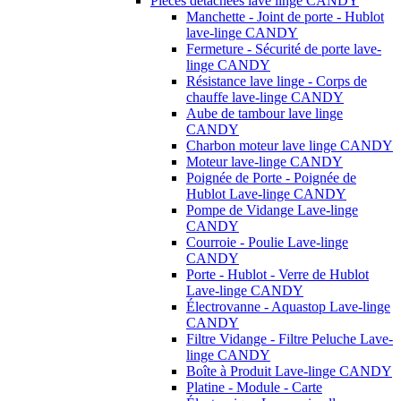
Pièces détachées lave linge CANDY
Manchette - Joint de porte - Hublot
lave-linge CANDY
Fermeture - Sécurité de porte lave-
linge CANDY
Résistance lave linge - Corps de
chauffe lave-linge CANDY
Aube de tambour lave linge
CANDY
Charbon moteur lave linge CANDY
Moteur lave-linge CANDY
Poignée de Porte - Poignée de
Hublot Lave-linge CANDY
Pompe de Vidange Lave-linge
CANDY
Courroie - Poulie Lave-linge
CANDY
Porte - Hublot - Verre de Hublot
Lave-linge CANDY
Électrovanne - Aquastop Lave-linge
CANDY
Filtre Vidange - Filtre Peluche Lave-
linge CANDY
Boîte à Produit Lave-linge CANDY
Platine - Module - Carte