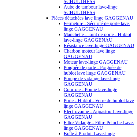
SCHULTHESS
Aube de tambour lave-linge
SCHULTHESS
Pièces détachées lave linge GAGGENAU
Fermeture - Sécurité de porte lave-
linge GAGGENAU
Manchette - Joint de porte - Hublot
lave-linge GAGGENAU
Résistance lave-linge GAGGENAU
Charbon moteur lave linge
GAGGENAU
Moteur lave-linge GAGGENAU
Poignée de porte - Poignée de
hublot lave linge GAGGENAU
Pompe de vidange lave-linge
GAGGENAU
Courroie - Poulie lave-linge
GAGGENAU
Porte - Hublot - Verre de hublot lave
linge GAGGENAU
Électrovanne - Aquastop Lave-linge
GAGGENAU
Filtre Vidange - Filtre Peluche Lave-
linge GAGGENAU
Boîte à Produit Lave-linge