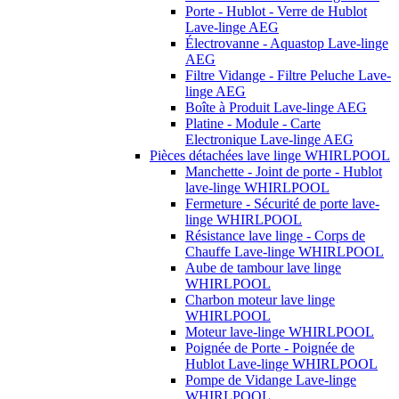
Porte - Hublot - Verre de Hublot
Lave-linge AEG
Électrovanne - Aquastop Lave-linge
AEG
Filtre Vidange - Filtre Peluche Lave-
linge AEG
Boîte à Produit Lave-linge AEG
Platine - Module - Carte
Electronique Lave-linge AEG
Pièces détachées lave linge WHIRLPOOL
Manchette - Joint de porte - Hublot
lave-linge WHIRLPOOL
Fermeture - Sécurité de porte lave-
linge WHIRLPOOL
Résistance lave linge - Corps de
Chauffe Lave-linge WHIRLPOOL
Aube de tambour lave linge
WHIRLPOOL
Charbon moteur lave linge
WHIRLPOOL
Moteur lave-linge WHIRLPOOL
Poignée de Porte - Poignée de
Hublot Lave-linge WHIRLPOOL
Pompe de Vidange Lave-linge
WHIRLPOOL