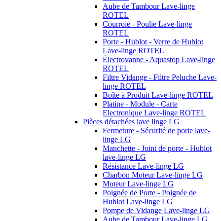
Aube de Tambour Lave-linge
ROTEL
Courroie - Poulie Lave-linge
ROTEL
Porte - Hublot - Verre de Hublot
Lave-linge ROTEL
Électrovanne - Aquastop Lave-linge
ROTEL
Filtre Vidange - Filtre Peluche Lave-
linge ROTEL
Boîte à Produit Lave-linge ROTEL
Platine - Module - Carte
Electronique Lave-linge ROTEL
Pièces détachées lave linge LG
Fermeture - Sécurité de porte lave-
linge LG
Manchette - Joint de porte - Hublot
lave-linge LG
Résistance Lave-linge LG
Charbon Moteur Lave-linge LG
Moteur Lave-linge LG
Poignée de Porte - Poignée de
Hublot Lave-linge LG
Pompe de Vidange Lave-linge LG
Aube de Tambour Lave-linge LG