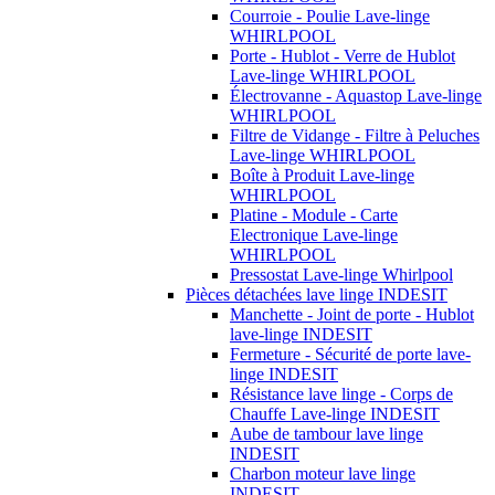
Courroie - Poulie Lave-linge
WHIRLPOOL
Porte - Hublot - Verre de Hublot
Lave-linge WHIRLPOOL
Électrovanne - Aquastop Lave-linge
WHIRLPOOL
Filtre de Vidange - Filtre à Peluches
Lave-linge WHIRLPOOL
Boîte à Produit Lave-linge
WHIRLPOOL
Platine - Module - Carte
Electronique Lave-linge
WHIRLPOOL
Pressostat Lave-linge Whirlpool
Pièces détachées lave linge INDESIT
Manchette - Joint de porte - Hublot
lave-linge INDESIT
Fermeture - Sécurité de porte lave-
linge INDESIT
Résistance lave linge - Corps de
Chauffe Lave-linge INDESIT
Aube de tambour lave linge
INDESIT
Charbon moteur lave linge
INDESIT