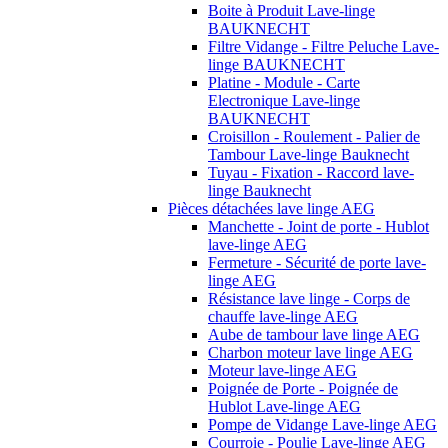
Boite à Produit Lave-linge
BAUKNECHT
Filtre Vidange - Filtre Peluche Lave-
linge BAUKNECHT
Platine - Module - Carte
Electronique Lave-linge
BAUKNECHT
Croisillon - Roulement - Palier de
Tambour Lave-linge Bauknecht
Tuyau - Fixation - Raccord lave-
linge Bauknecht
Pièces détachées lave linge AEG
Manchette - Joint de porte - Hublot
lave-linge AEG
Fermeture - Sécurité de porte lave-
linge AEG
Résistance lave linge - Corps de
chauffe lave-linge AEG
Aube de tambour lave linge AEG
Charbon moteur lave linge AEG
Moteur lave-linge AEG
Poignée de Porte - Poignée de
Hublot Lave-linge AEG
Pompe de Vidange Lave-linge AEG
Courroie - Poulie Lave-linge AEG