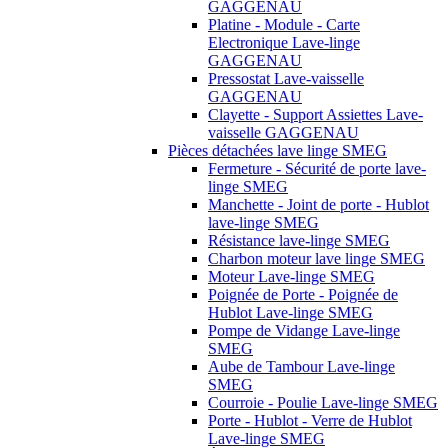
GAGGENAU
Platine - Module - Carte
Electronique Lave-linge
GAGGENAU
Pressostat Lave-vaisselle
GAGGENAU
Clayette - Support Assiettes Lave-
vaisselle GAGGENAU
Pièces détachées lave linge SMEG
Fermeture - Sécurité de porte lave-
linge SMEG
Manchette - Joint de porte - Hublot
lave-linge SMEG
Résistance lave-linge SMEG
Charbon moteur lave linge SMEG
Moteur Lave-linge SMEG
Poignée de Porte - Poignée de
Hublot Lave-linge SMEG
Pompe de Vidange Lave-linge
SMEG
Aube de Tambour Lave-linge
SMEG
Courroie - Poulie Lave-linge SMEG
Porte - Hublot - Verre de Hublot
Lave-linge SMEG