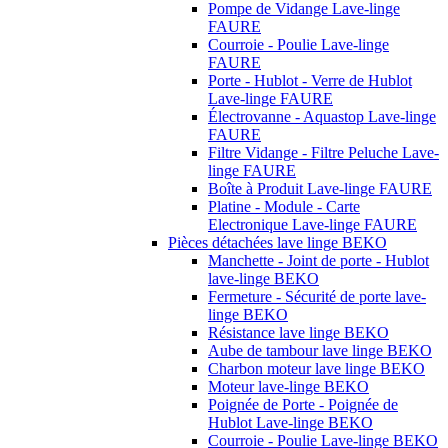
Pompe de Vidange Lave-linge
FAURE
Courroie - Poulie Lave-linge
FAURE
Porte - Hublot - Verre de Hublot
Lave-linge FAURE
Électrovanne - Aquastop Lave-linge
FAURE
Filtre Vidange - Filtre Peluche Lave-
linge FAURE
Boîte à Produit Lave-linge FAURE
Platine - Module - Carte
Electronique Lave-linge FAURE
Pièces détachées lave linge BEKO
Manchette - Joint de porte - Hublot
lave-linge BEKO
Fermeture - Sécurité de porte lave-
linge BEKO
Résistance lave linge BEKO
Aube de tambour lave linge BEKO
Charbon moteur lave linge BEKO
Moteur lave-linge BEKO
Poignée de Porte - Poignée de
Hublot Lave-linge BEKO
Courroie - Poulie Lave-linge BEKO