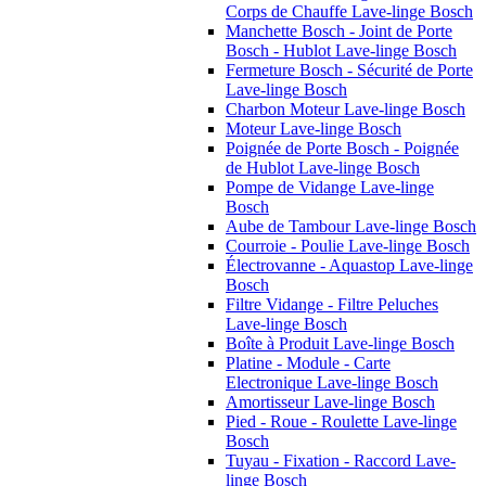
Corps de Chauffe Lave-linge Bosch
Manchette Bosch - Joint de Porte
Bosch - Hublot Lave-linge Bosch
Fermeture Bosch - Sécurité de Porte
Lave-linge Bosch
Charbon Moteur Lave-linge Bosch
Moteur Lave-linge Bosch
Poignée de Porte Bosch - Poignée
de Hublot Lave-linge Bosch
Pompe de Vidange Lave-linge
Bosch
Aube de Tambour Lave-linge Bosch
Courroie - Poulie Lave-linge Bosch
Électrovanne - Aquastop Lave-linge
Bosch
Filtre Vidange - Filtre Peluches
Lave-linge Bosch
Boîte à Produit Lave-linge Bosch
Platine - Module - Carte
Electronique Lave-linge Bosch
Amortisseur Lave-linge Bosch
Pied - Roue - Roulette Lave-linge
Bosch
Tuyau - Fixation - Raccord Lave-
linge Bosch