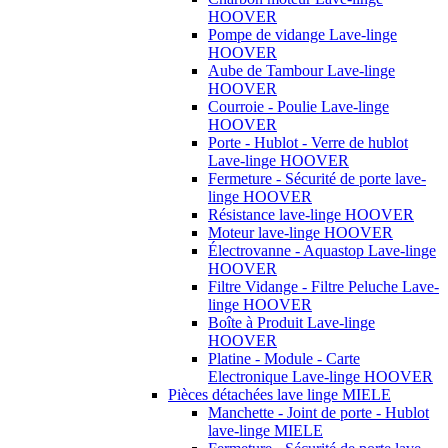
HOOVER
Pompe de vidange Lave-linge
HOOVER
Aube de Tambour Lave-linge
HOOVER
Courroie - Poulie Lave-linge
HOOVER
Porte - Hublot - Verre de hublot
Lave-linge HOOVER
Fermeture - Sécurité de porte lave-
linge HOOVER
Résistance lave-linge HOOVER
Moteur lave-linge HOOVER
Électrovanne - Aquastop Lave-linge
HOOVER
Filtre Vidange - Filtre Peluche Lave-
linge HOOVER
Boîte à Produit Lave-linge
HOOVER
Platine - Module - Carte
Electronique Lave-linge HOOVER
Pièces détachées lave linge MIELE
Manchette - Joint de porte - Hublot
lave-linge MIELE