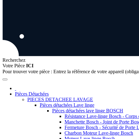
Recherchez
Votre Pièce
ICI
Pour trouver votre pièce :
Entrez la référence de votre appareil (obliga
Pièces Détachées
PIECES DETACHEE LAVAGE
Pièces détachées Lave linge
Pièces détachées lave linge BOSCH
Résistance Lave-linge Bosch - Corps
Manchette Bosch - Joint de Porte Bos
Fermeture Bosch - Sécurité de Porte 
Charbon Moteur Lave-linge Bosch
Moteur Lave-linge Bosch