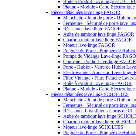
Boîte à Produit Lave-linge ELEC
Platine - Module - Carte Electron
Pièces détachées lave linge FAGOR
Manchette - Joint de porte - Hublot 
Fermeture - Sécurité de porte lave-
Résistance lave linge FAGOR
Aube de tambour lave linge FAGOR
Charbon moteur lave linge FAGOR
Moteur lave-linge FAGOR
Poignée de Porte - Poignée de Hubl
Pompe de Vidange Lave-linge FAG
Courroie - Poulie Lave-linge FAGOR
Porte - Hublot - Verre de Hublot La
Électrovanne - Aquastop Lave-ling
Filtre Vidange - Filtre Peluche Lav
Boîte à Produit Lave-linge FAGOR
Platine - Module - Carte Electroniq
Pièces détachées lave linge SCHOLTES
Manchette - Joint de porte - Hublot
Fermeture - Sécurité de porte lave-
Résistance Lave-linge - Corps de C
Aube de tambour lave linge SCHOL
Charbon moteur lave linge SCHOLT
Moteur lave-linge SCHOLTES
Poignée de Porte - Poignée de Hub