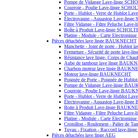
Pompe de Vidange Lave-linge SCH
Courroie - Poulie Lave-linge SCHO
Porte - Hublot - Verre de Hublot L
Électrovanne - Aquastop Lave-lin
Filtre Vidange - Filtre Peluche Lav
Boîte à Produit Lave-linge SCHOLT
Platine - Module - Carte Electroni
Pièces détachées lave linge BAUKNECHT
Manchette - Joint de porte - Hublo
Fermeture - Sécurité de porte lav
Résistance lave linge- Corps de C
Aube de tambour lave linge BAU
Charbon moteur lave linge BAUK
Moteur lave-linge BAUKNECHT
Poignée de Porte - Poignée de Hu
Pompe de Vidange Lave-linge B
Courroie - Poulie Lave-linge BA
Porte - Hublot - Verre de Hublot 
Électrovanne - Aquastop Lave-li
Boite à Produit Lave-linge BAUK
Filtre Vidange - Filtre Peluche L
Platine - Module - Carte Electron
Croisillon - Roulement - Palier de T
Tuyau - Fixation - Raccord lave-ling
Pièces détachées lave linge AEG