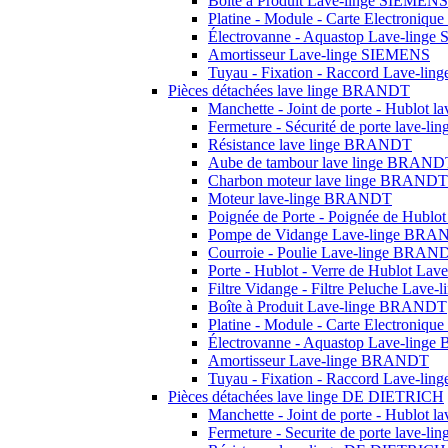
Boîte à Produit Lave-linge SIEMENS
Platine - Module - Carte Electroniq
Électrovanne - Aquastop Lave-ling
Amortisseur Lave-linge SIEMENS
Tuyau - Fixation - Raccord Lave-li
Pièces détachées lave linge BRANDT
Manchette - Joint de porte - Hublot
Fermeture - Sécurité de porte lave-
Résistance lave linge BRANDT
Aube de tambour lave linge BRAND
Charbon moteur lave linge BRANDT
Moteur lave-linge BRANDT
Poignée de Porte - Poignée de Hub
Pompe de Vidange Lave-linge BR
Courroie - Poulie Lave-linge BRAN
Porte - Hublot - Verre de Hublot L
Filtre Vidange - Filtre Peluche Lav
Boîte à Produit Lave-linge BRANDT
Platine - Module - Carte Electroni
Électrovanne - Aquastop Lave-lin
Amortisseur Lave-linge BRANDT
Tuyau - Fixation - Raccord Lave-l
Pièces détachées lave linge DE DIETRICH
Manchette - Joint de porte - Hublot
Fermeture - Securite de porte lave-