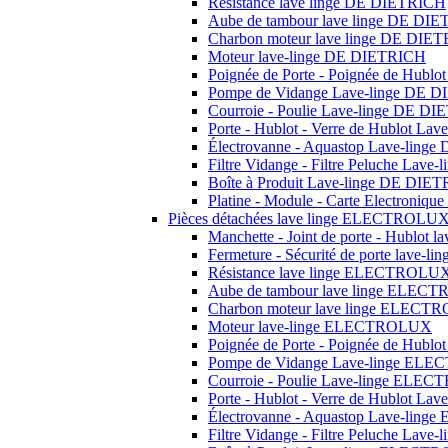
Résistance lave linge DE DIETRICH
Aube de tambour lave linge DE DI
Charbon moteur lave linge DE DIE
Moteur lave-linge DE DIETRICH
Poignée de Porte - Poignée de Hubl
Pompe de Vidange Lave-linge DE 
Courroie - Poulie Lave-linge DE D
Porte - Hublot - Verre de Hublot L
Électrovanne - Aquastop Lave-ling
Filtre Vidange - Filtre Peluche Lav
Boîte à Produit Lave-linge DE DIE
Platine - Module - Carte Electroni
Pièces détachées lave linge ELECTROLU
Manchette - Joint de porte - Hublo
Fermeture - Sécurité de porte lav
Résistance lave linge ELECTROLU
Aube de tambour lave linge ELE
Charbon moteur lave linge ELEC
Moteur lave-linge ELECTROLUX
Poignée de Porte - Poignée de Hu
Pompe de Vidange Lave-linge EL
Courroie - Poulie Lave-linge EL
Porte - Hublot - Verre de Hublot 
Électrovanne - Aquastop Lave-li
Filtre Vidange - Filtre Peluche La