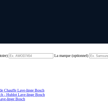
toire)
La marque (optionnel)
 de Chauffe Lave-linge Bosch
ch - Hublot Lave-linge Bosch
Lave-linge Bosch