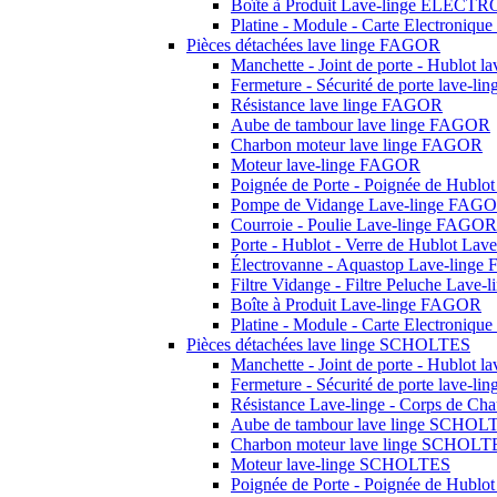
Boîte à Produit Lave-linge ELEC
Platine - Module - Carte Electron
Pièces détachées lave linge FAGOR
Manchette - Joint de porte - Hublot 
Fermeture - Sécurité de porte lave-
Résistance lave linge FAGOR
Aube de tambour lave linge FAGOR
Charbon moteur lave linge FAGOR
Moteur lave-linge FAGOR
Poignée de Porte - Poignée de Hubl
Pompe de Vidange Lave-linge FAG
Courroie - Poulie Lave-linge FAGOR
Porte - Hublot - Verre de Hublot La
Électrovanne - Aquastop Lave-ling
Filtre Vidange - Filtre Peluche Lav
Boîte à Produit Lave-linge FAGOR
Platine - Module - Carte Electroniq
Pièces détachées lave linge SCHOLTES
Manchette - Joint de porte - Hublot
Fermeture - Sécurité de porte lave-
Résistance Lave-linge - Corps de C
Aube de tambour lave linge SCHOL
Charbon moteur lave linge SCHOLT
Moteur lave-linge SCHOLTES
Poignée de Porte - Poignée de Hub