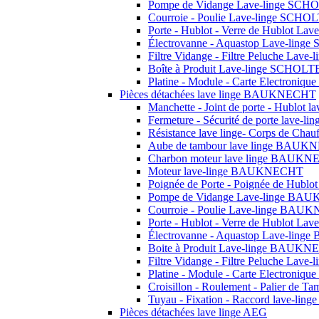
Pompe de Vidange Lave-linge SCH
Courroie - Poulie Lave-linge SCHO
Porte - Hublot - Verre de Hublot L
Électrovanne - Aquastop Lave-lin
Filtre Vidange - Filtre Peluche Lav
Boîte à Produit Lave-linge SCHOLT
Platine - Module - Carte Electroni
Pièces détachées lave linge BAUKNECHT
Manchette - Joint de porte - Hublo
Fermeture - Sécurité de porte lav
Résistance lave linge- Corps de C
Aube de tambour lave linge BAU
Charbon moteur lave linge BAUK
Moteur lave-linge BAUKNECHT
Poignée de Porte - Poignée de Hu
Pompe de Vidange Lave-linge B
Courroie - Poulie Lave-linge BA
Porte - Hublot - Verre de Hublot 
Électrovanne - Aquastop Lave-li
Boite à Produit Lave-linge BAUK
Filtre Vidange - Filtre Peluche L
Platine - Module - Carte Electron
Croisillon - Roulement - Palier de T
Tuyau - Fixation - Raccord lave-ling
Pièces détachées lave linge AEG