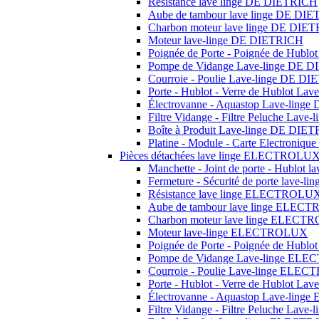
Résistance lave linge DE DIETRICH
Aube de tambour lave linge DE DI
Charbon moteur lave linge DE DIE
Moteur lave-linge DE DIETRICH
Poignée de Porte - Poignée de Hubl
Pompe de Vidange Lave-linge DE 
Courroie - Poulie Lave-linge DE D
Porte - Hublot - Verre de Hublot L
Électrovanne - Aquastop Lave-ling
Filtre Vidange - Filtre Peluche Lav
Boîte à Produit Lave-linge DE DIE
Platine - Module - Carte Electroni
Pièces détachées lave linge ELECTROLU
Manchette - Joint de porte - Hublo
Fermeture - Sécurité de porte lav
Résistance lave linge ELECTROLU
Aube de tambour lave linge ELE
Charbon moteur lave linge ELEC
Moteur lave-linge ELECTROLUX
Poignée de Porte - Poignée de Hu
Pompe de Vidange Lave-linge EL
Courroie - Poulie Lave-linge EL
Porte - Hublot - Verre de Hublot 
Électrovanne - Aquastop Lave-li
Filtre Vidange - Filtre Peluche La