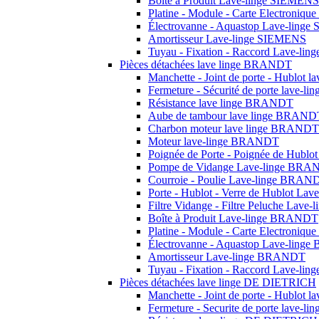
Boîte à Produit Lave-linge SIEMENS
Platine - Module - Carte Electroniq
Électrovanne - Aquastop Lave-ling
Amortisseur Lave-linge SIEMENS
Tuyau - Fixation - Raccord Lave-li
Pièces détachées lave linge BRANDT
Manchette - Joint de porte - Hublot
Fermeture - Sécurité de porte lave-
Résistance lave linge BRANDT
Aube de tambour lave linge BRAND
Charbon moteur lave linge BRANDT
Moteur lave-linge BRANDT
Poignée de Porte - Poignée de Hub
Pompe de Vidange Lave-linge BR
Courroie - Poulie Lave-linge BRAN
Porte - Hublot - Verre de Hublot L
Filtre Vidange - Filtre Peluche Lav
Boîte à Produit Lave-linge BRANDT
Platine - Module - Carte Electroni
Électrovanne - Aquastop Lave-lin
Amortisseur Lave-linge BRANDT
Tuyau - Fixation - Raccord Lave-l
Pièces détachées lave linge DE DIETRICH
Manchette - Joint de porte - Hublot
Fermeture - Securite de porte lave-