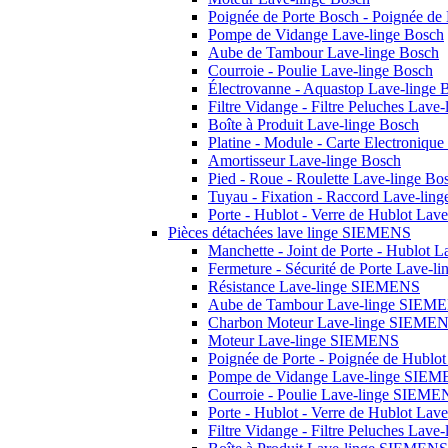
Poignée de Porte Bosch - Poignée de
Pompe de Vidange Lave-linge Bosch
Aube de Tambour Lave-linge Bosch
Courroie - Poulie Lave-linge Bosch
Électrovanne - Aquastop Lave-linge 
Filtre Vidange - Filtre Peluches Lave
Boîte à Produit Lave-linge Bosch
Platine - Module - Carte Electroniqu
Amortisseur Lave-linge Bosch
Pied - Roue - Roulette Lave-linge Bo
Tuyau - Fixation - Raccord Lave-lin
Porte - Hublot - Verre de Hublot Lav
Pièces détachées lave linge SIEMENS
Manchette - Joint de Porte - Hublot
Fermeture - Sécurité de Porte Lave-
Résistance Lave-linge SIEMENS
Aube de Tambour Lave-linge SIEM
Charbon Moteur Lave-linge SIEME
Moteur Lave-linge SIEMENS
Poignée de Porte - Poignée de Hubl
Pompe de Vidange Lave-linge SIE
Courroie - Poulie Lave-linge SIEME
Porte - Hublot - Verre de Hublot La
Filtre Vidange - Filtre Peluches La