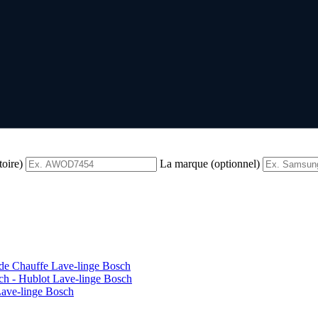
toire)
La marque (optionnel)
 de Chauffe Lave-linge Bosch
ch - Hublot Lave-linge Bosch
Lave-linge Bosch