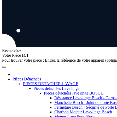
Recherchez
Votre Pièce
ICI
Pour trouver votre pièce :
Entrez la référence de votre appareil (obliga
Pièces Détachées
PIECES DETACHEE LAVAGE
Pièces détachées Lave linge
Pièces détachées lave linge BOSCH
Résistance Lave-linge Bosch - Corps
Manchette Bosch - Joint de Porte Bos
Fermeture Bosch - Sécurité de Porte 
Charbon Moteur Lave-linge Bosch
Moteur Lave-linge Bosch