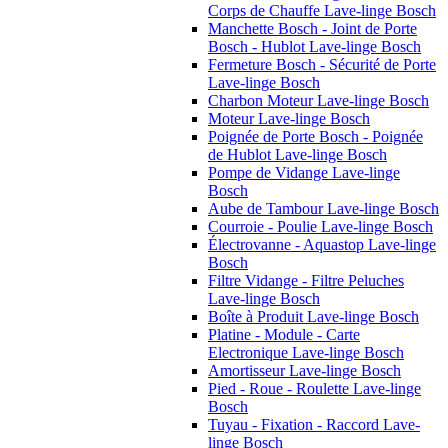
Corps de Chauffe Lave-linge Bosch
Manchette Bosch - Joint de Porte
Bosch - Hublot Lave-linge Bosch
Fermeture Bosch - Sécurité de Porte
Lave-linge Bosch
Charbon Moteur Lave-linge Bosch
Moteur Lave-linge Bosch
Poignée de Porte Bosch - Poignée
de Hublot Lave-linge Bosch
Pompe de Vidange Lave-linge
Bosch
Aube de Tambour Lave-linge Bosch
Courroie - Poulie Lave-linge Bosch
Électrovanne - Aquastop Lave-linge
Bosch
Filtre Vidange - Filtre Peluches
Lave-linge Bosch
Boîte à Produit Lave-linge Bosch
Platine - Module - Carte
Electronique Lave-linge Bosch
Amortisseur Lave-linge Bosch
Pied - Roue - Roulette Lave-linge
Bosch
Tuyau - Fixation - Raccord Lave-
linge Bosch