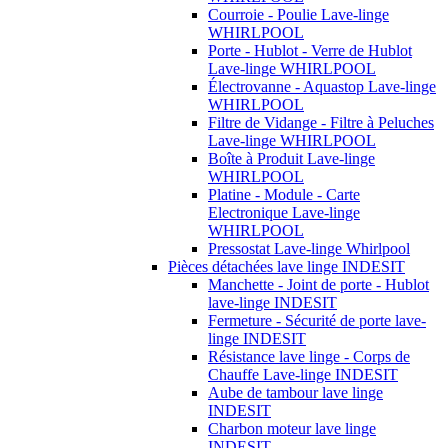
Courroie - Poulie Lave-linge
WHIRLPOOL
Porte - Hublot - Verre de Hublot
Lave-linge WHIRLPOOL
Électrovanne - Aquastop Lave-linge
WHIRLPOOL
Filtre de Vidange - Filtre à Peluches
Lave-linge WHIRLPOOL
Boîte à Produit Lave-linge
WHIRLPOOL
Platine - Module - Carte
Electronique Lave-linge
WHIRLPOOL
Pressostat Lave-linge Whirlpool
Pièces détachées lave linge INDESIT
Manchette - Joint de porte - Hublot
lave-linge INDESIT
Fermeture - Sécurité de porte lave-
linge INDESIT
Résistance lave linge - Corps de
Chauffe Lave-linge INDESIT
Aube de tambour lave linge
INDESIT
Charbon moteur lave linge
INDESIT