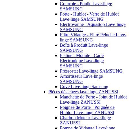
Courroie - Poulie Lave-linge
SAMSUNG
Porte - Hublot - Verre de Hublot
Lave-linge SAMSUNG
Électrovanne - Aquastop Lave-linge
SAMSUNG
Filtre Vidange - Filtre Peluche Lave-
linge SAMSUNG
Boîte à Produit Lave-linge
SAMSUNG
Platine - Module - Carte
Electronique Lave-linge
SAMSUNG
Pressostat Lave-linge SAMSUNG
Amortisseur Lave-linge
SAMSUNG
Cuve Lave-linge Samsung
Pièces détachées lave linge ZANUSSI
Manchette de Porte - Joint de Hublot
Lave-linge ZANUSSI
Poignée de Porte - Poignée de
Hublot Lave-linge ZANUSSI
Charbon Moteur Lave-linge
ZANUSSI
Pompe de Vidange Lave-linge