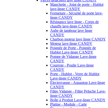
Pièces détachées lave linge CANDY
Manchette - Joint de porte - Hublot
lave-linge CANDY
Fermeture - Sécurité de porte lave-
linge CANDY
Résistance lave linge - Corps de
chauffe lave-linge CANDY
Aube de tambour lave linge
CANDY
Charbon moteur lave linge CANDY
Moteur lave-linge CANDY
Poignée de Porte - Poignée de
Hublot Lave-linge CANDY
Pompe de Vidange Lave-linge
CANDY
Courroie - Poulie Lave-linge
CANDY
Porte - Hublot - Verre de Hublot
Lave-linge CANDY
Électrovanne - Aquastop Lave-linge
CANDY
Filtre Vidange - Filtre Peluche Lave-
linge CANDY
Boîte à Produit Lave-linge CANDY
Platine - Module - Carte