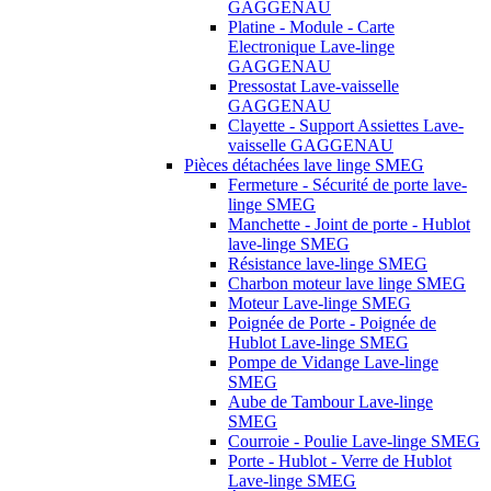
GAGGENAU
Platine - Module - Carte
Electronique Lave-linge
GAGGENAU
Pressostat Lave-vaisselle
GAGGENAU
Clayette - Support Assiettes Lave-
vaisselle GAGGENAU
Pièces détachées lave linge SMEG
Fermeture - Sécurité de porte lave-
linge SMEG
Manchette - Joint de porte - Hublot
lave-linge SMEG
Résistance lave-linge SMEG
Charbon moteur lave linge SMEG
Moteur Lave-linge SMEG
Poignée de Porte - Poignée de
Hublot Lave-linge SMEG
Pompe de Vidange Lave-linge
SMEG
Aube de Tambour Lave-linge
SMEG
Courroie - Poulie Lave-linge SMEG
Porte - Hublot - Verre de Hublot
Lave-linge SMEG