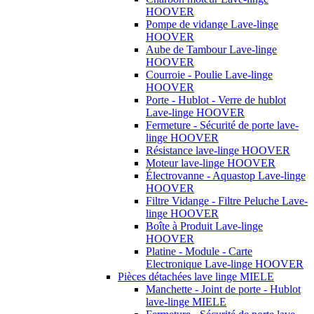
HOOVER
Pompe de vidange Lave-linge
HOOVER
Aube de Tambour Lave-linge
HOOVER
Courroie - Poulie Lave-linge
HOOVER
Porte - Hublot - Verre de hublot
Lave-linge HOOVER
Fermeture - Sécurité de porte lave-
linge HOOVER
Résistance lave-linge HOOVER
Moteur lave-linge HOOVER
Électrovanne - Aquastop Lave-linge
HOOVER
Filtre Vidange - Filtre Peluche Lave-
linge HOOVER
Boîte à Produit Lave-linge
HOOVER
Platine - Module - Carte
Electronique Lave-linge HOOVER
Pièces détachées lave linge MIELE
Manchette - Joint de porte - Hublot
lave-linge MIELE