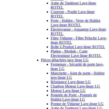
Aube de Tambour Lave-linge
ROTEL
Courroie - Poulie Lave-linge
ROTEL
Porte - Hublot - Verre de Hublot
Lave-linge ROTEL
Électrovanne - Aquastop Lave-linge
ROTEL
Filtre Vidange - Filtre Peluche Lave-
linge ROTEL
Boîte à Produit Lave-linge ROTEL
Platine - Module - Carte
Electronique Lave-linge ROTEL
Pièces détachées lave linge LG
Fermeture - Sécurité de porte lave-
linge LG
Manchette - Joint de porte - Hublot
lave-linge LG
Résistance Lave-linge LG
Charbon Moteur Lave-linge LG
Moteur Lave-linge LG
Poignée de Porte - Poignée de
Hublot Lave-linge LG
Pompe de Vidange Lave-linge LG
Aube de Tambour Lave-linge LG