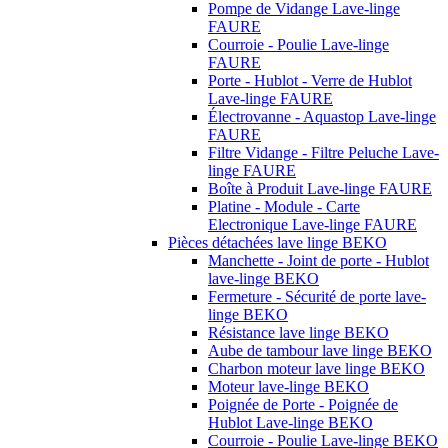
Pompe de Vidange Lave-linge
FAURE
Courroie - Poulie Lave-linge
FAURE
Porte - Hublot - Verre de Hublot
Lave-linge FAURE
Électrovanne - Aquastop Lave-linge
FAURE
Filtre Vidange - Filtre Peluche Lave-
linge FAURE
Boîte à Produit Lave-linge FAURE
Platine - Module - Carte
Electronique Lave-linge FAURE
Pièces détachées lave linge BEKO
Manchette - Joint de porte - Hublot
lave-linge BEKO
Fermeture - Sécurité de porte lave-
linge BEKO
Résistance lave linge BEKO
Aube de tambour lave linge BEKO
Charbon moteur lave linge BEKO
Moteur lave-linge BEKO
Poignée de Porte - Poignée de
Hublot Lave-linge BEKO
Courroie - Poulie Lave-linge BEKO