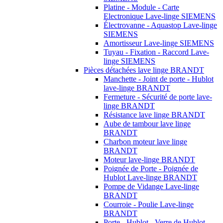
Platine - Module - Carte
Electronique Lave-linge SIEMENS
Électrovanne - Aquastop Lave-linge
SIEMENS
Amortisseur Lave-linge SIEMENS
Tuyau - Fixation - Raccord Lave-
linge SIEMENS
Pièces détachées lave linge BRANDT
Manchette - Joint de porte - Hublot
lave-linge BRANDT
Fermeture - Sécurité de porte lave-
linge BRANDT
Résistance lave linge BRANDT
Aube de tambour lave linge
BRANDT
Charbon moteur lave linge
BRANDT
Moteur lave-linge BRANDT
Poignée de Porte - Poignée de
Hublot Lave-linge BRANDT
Pompe de Vidange Lave-linge
BRANDT
Courroie - Poulie Lave-linge
BRANDT
Porte - Hublot - Verre de Hublot