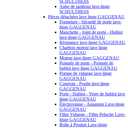
SCHULTHESS
Aube de tambour lave-linge
SCHULTHESS
Pièces détachées lave linge GAGGENAU
Fermeture - Sécurité de porte lave-
linge GAGGENAU
Manchette - Joint de porte - Hublot
lave-linge GAGGENAU
Résistance lave-linge GAGGENAU
Charbon moteur lave linge
GAGGENAU
Moteur lave-linge GAGGENAU
Poignée de porte - Poignée de
hublot lave linge GAGGENAU
Pompe de vidange lave-linge
GAGGENAU
Courroie - Poulie lave-linge
GAGGENAU
Porte - Hublot - Verre de hublot lave
linge GAGGENAU
Électrovanne - Aquastop Lave-linge
GAGGENAU
Filtre Vidange - Filtre Peluche Lave-
linge GAGGENAU
Boîte à Produit Lave-linge