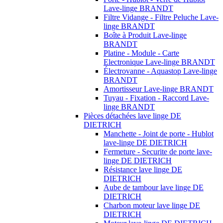
Lave-linge BRANDT
Filtre Vidange - Filtre Peluche Lave-
linge BRANDT
Boîte à Produit Lave-linge
BRANDT
Platine - Module - Carte
Electronique Lave-linge BRANDT
Électrovanne - Aquastop Lave-linge
BRANDT
Amortisseur Lave-linge BRANDT
Tuyau - Fixation - Raccord Lave-
linge BRANDT
Pièces détachées lave linge DE
DIETRICH
Manchette - Joint de porte - Hublot
lave-linge DE DIETRICH
Fermeture - Securite de porte lave-
linge DE DIETRICH
Résistance lave linge DE
DIETRICH
Aube de tambour lave linge DE
DIETRICH
Charbon moteur lave linge DE
DIETRICH