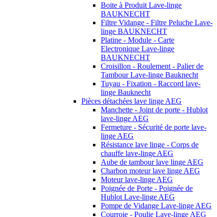
Boite à Produit Lave-linge
BAUKNECHT
Filtre Vidange - Filtre Peluche Lave-
linge BAUKNECHT
Platine - Module - Carte
Electronique Lave-linge
BAUKNECHT
Croisillon - Roulement - Palier de
Tambour Lave-linge Bauknecht
Tuyau - Fixation - Raccord lave-
linge Bauknecht
Pièces détachées lave linge AEG
Manchette - Joint de porte - Hublot
lave-linge AEG
Fermeture - Sécurité de porte lave-
linge AEG
Résistance lave linge - Corps de
chauffe lave-linge AEG
Aube de tambour lave linge AEG
Charbon moteur lave linge AEG
Moteur lave-linge AEG
Poignée de Porte - Poignée de
Hublot Lave-linge AEG
Pompe de Vidange Lave-linge AEG
Courroie - Poulie Lave-linge AEG