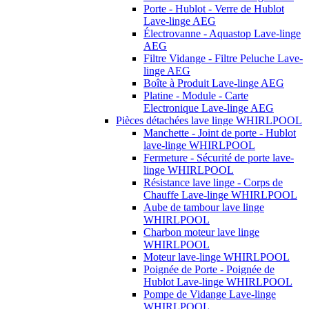
Porte - Hublot - Verre de Hublot
Lave-linge AEG
Électrovanne - Aquastop Lave-linge
AEG
Filtre Vidange - Filtre Peluche Lave-
linge AEG
Boîte à Produit Lave-linge AEG
Platine - Module - Carte
Electronique Lave-linge AEG
Pièces détachées lave linge WHIRLPOOL
Manchette - Joint de porte - Hublot
lave-linge WHIRLPOOL
Fermeture - Sécurité de porte lave-
linge WHIRLPOOL
Résistance lave linge - Corps de
Chauffe Lave-linge WHIRLPOOL
Aube de tambour lave linge
WHIRLPOOL
Charbon moteur lave linge
WHIRLPOOL
Moteur lave-linge WHIRLPOOL
Poignée de Porte - Poignée de
Hublot Lave-linge WHIRLPOOL
Pompe de Vidange Lave-linge
WHIRLPOOL