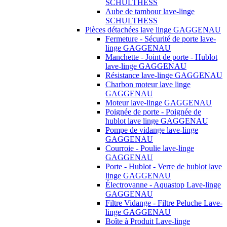
SCHULTHESS
Aube de tambour lave-linge
SCHULTHESS
Pièces détachées lave linge GAGGENAU
Fermeture - Sécurité de porte lave-
linge GAGGENAU
Manchette - Joint de porte - Hublot
lave-linge GAGGENAU
Résistance lave-linge GAGGENAU
Charbon moteur lave linge
GAGGENAU
Moteur lave-linge GAGGENAU
Poignée de porte - Poignée de
hublot lave linge GAGGENAU
Pompe de vidange lave-linge
GAGGENAU
Courroie - Poulie lave-linge
GAGGENAU
Porte - Hublot - Verre de hublot lave
linge GAGGENAU
Électrovanne - Aquastop Lave-linge
GAGGENAU
Filtre Vidange - Filtre Peluche Lave-
linge GAGGENAU
Boîte à Produit Lave-linge