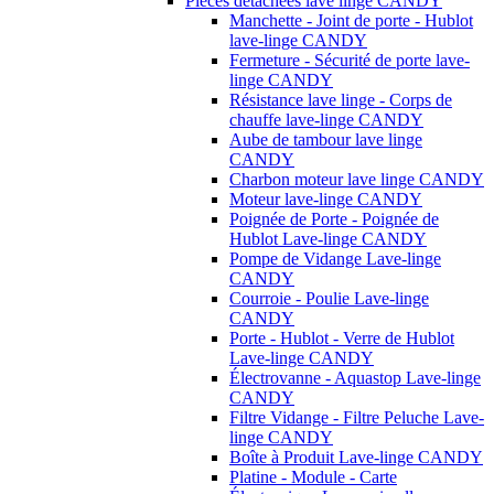
Pièces détachées lave linge CANDY
Manchette - Joint de porte - Hublot
lave-linge CANDY
Fermeture - Sécurité de porte lave-
linge CANDY
Résistance lave linge - Corps de
chauffe lave-linge CANDY
Aube de tambour lave linge
CANDY
Charbon moteur lave linge CANDY
Moteur lave-linge CANDY
Poignée de Porte - Poignée de
Hublot Lave-linge CANDY
Pompe de Vidange Lave-linge
CANDY
Courroie - Poulie Lave-linge
CANDY
Porte - Hublot - Verre de Hublot
Lave-linge CANDY
Électrovanne - Aquastop Lave-linge
CANDY
Filtre Vidange - Filtre Peluche Lave-
linge CANDY
Boîte à Produit Lave-linge CANDY
Platine - Module - Carte