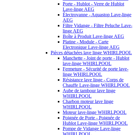
Porte - Hublot - Verre de Hublot
Lave-linge AEG
Électrovanne - Aquastop Lave-linge
AEG
Filtre Vidange - Filtre Peluche Lave-
linge AEG
Boîte à Produit Lave-linge AEG
Platine - Module - Carte
Electronique Lave-linge AEG
Pièces détachées lave linge WHIRLPOOL
Manchette - Joint de porte - Hublot
lave-linge WHIRLPOOL
Fermeture - Sécurité de porte lave-
linge WHIRLPOOL
Résistance lave linge - Corps de
Chauffe Lave-linge WHIRLPOOL
Aube de tambour lave linge
WHIRLPOOL
Charbon moteur lave linge
WHIRLPOOL
Moteur lave-linge WHIRLPOOL
Poignée de Porte - Poignée de
Hublot Lave-linge WHIRLPOOL
Pompe de Vidange Lave-linge
WHIRLPOOL