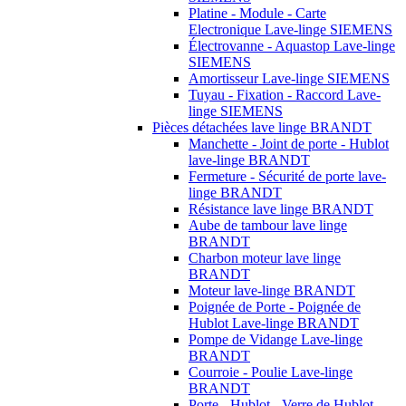
Platine - Module - Carte
Electronique Lave-linge SIEMENS
Électrovanne - Aquastop Lave-linge
SIEMENS
Amortisseur Lave-linge SIEMENS
Tuyau - Fixation - Raccord Lave-
linge SIEMENS
Pièces détachées lave linge BRANDT
Manchette - Joint de porte - Hublot
lave-linge BRANDT
Fermeture - Sécurité de porte lave-
linge BRANDT
Résistance lave linge BRANDT
Aube de tambour lave linge
BRANDT
Charbon moteur lave linge
BRANDT
Moteur lave-linge BRANDT
Poignée de Porte - Poignée de
Hublot Lave-linge BRANDT
Pompe de Vidange Lave-linge
BRANDT
Courroie - Poulie Lave-linge
BRANDT
Porte - Hublot - Verre de Hublot