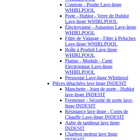
Courroie - Poulie Lave-linge
WHIRLPOOL
Porte - Hublot - Verre de Hublot
Lave-linge WHIRLPOOL
Électrovanne - Aquastop Lave-linge
WHIRLPOOL
Filtre de Vidange - Filtre à Peluches
Lave-linge WHIRLPOOL
Boîte à Produit Lave-linge
WHIRLPOOL
Platine - Module - Carte
Electronique Lave-linge
WHIRLPOOL
Pressostat Lave-linge Whirlpool
Pièces détachées lave linge INDESIT
Manchette - Joint de porte - Hublot
lave-linge INDESIT
Fermeture - Sécurité de porte lave-
linge INDESIT
Résistance lave linge - Corps de
Chauffe Lave-linge INDESIT
Aube de tambour lave linge
INDESIT
Charbon moteur lave linge
INDESIT