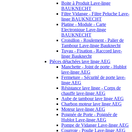
Boite à Produit Lave-linge
BAUKNECHT
Filtre Vidange - Filtre Peluche Lave-
linge BAUKNECHT
Platine - Module - Carte
Electronique Lave-linge
BAUKNECHT
Croisillon - Roulement - Palier de
Tambour Lave-linge Bauknecht
Tuyau - Fixation - Raccord lave-
linge Bauknecht
Pièces détachées lave linge AEG
Manchette - Joint de porte - Hublot
lave-linge AEG
Fermeture - Sécurité de porte lave-
linge AEG
Résistance lave linge - Corps de
chauffe lave-linge AEG
Aube de tambour lave linge AEG
Charbon moteur lave linge AEG
Moteur lave-linge AEG
Poignée de Porte - Poignée de
Hublot Lave-linge AEG
Pompe de Vidange Lave-linge AEG
Courroie - Poulie Lave-linge AEG