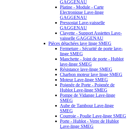
GAGGENAU
Platine - Module - Carte
Electronique Lave-linge
GAGGENAU
Pressostat Lave-vaisselle
GAGGENAU
Clayette - Support Assiettes Lave-
vaisselle GAGGENAU
Pièces détachées lave linge SMEG
Fermeture - Sécurité de porte lave-
linge SMEG
Manchette - Joint de porte - Hublot
lave-linge SMEG
Résistance lave-linge SMEG
Charbon moteur lave linge SMEG
Moteur Lave-linge SMEG
Poignée de Porte - Poignée de
Hublot Lave-linge SMEG
Pompe de Vidange Lave-linge
SMEG
Aube de Tambour Lave-linge
SMEG
Courroie - Poulie Lave-linge SMEG
Porte - Hublot - Verre de Hublot
Lave-linge SMEG