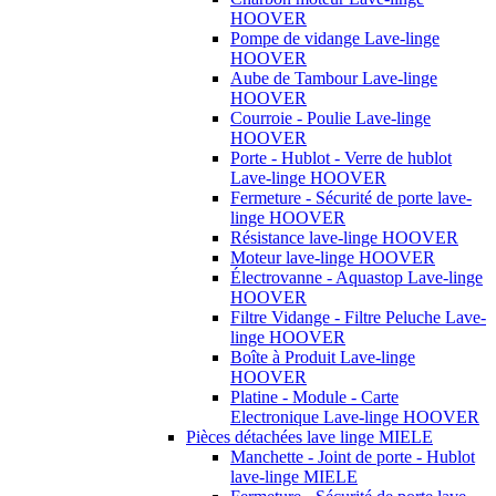
HOOVER
Pompe de vidange Lave-linge
HOOVER
Aube de Tambour Lave-linge
HOOVER
Courroie - Poulie Lave-linge
HOOVER
Porte - Hublot - Verre de hublot
Lave-linge HOOVER
Fermeture - Sécurité de porte lave-
linge HOOVER
Résistance lave-linge HOOVER
Moteur lave-linge HOOVER
Électrovanne - Aquastop Lave-linge
HOOVER
Filtre Vidange - Filtre Peluche Lave-
linge HOOVER
Boîte à Produit Lave-linge
HOOVER
Platine - Module - Carte
Electronique Lave-linge HOOVER
Pièces détachées lave linge MIELE
Manchette - Joint de porte - Hublot
lave-linge MIELE