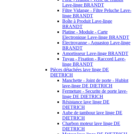
Lave-linge BRANDT
Filtre Vidange - Filtre Peluche Lave-
linge BRANDT
Boîte à Produit Lave-linge
BRANDT
Platine - Module - Carte
Electronique Lave-linge BRANDT
Électrovanne - Aquastop Lave-linge
BRANDT
Amortisseur Lave-linge BRANDT
Tuyau - Fixation - Raccord Lave-
linge BRANDT
Pièces détachées lave linge DE
DIETRICH
Manchette - Joint de porte - Hublot
lave-linge DE DIETRICH
Fermeture - Securite de porte lave-
linge DE DIETRICH
Résistance lave linge DE
DIETRICH
Aube de tambour lave linge DE
DIETRICH
Charbon moteur lave linge DE
DIETRICH