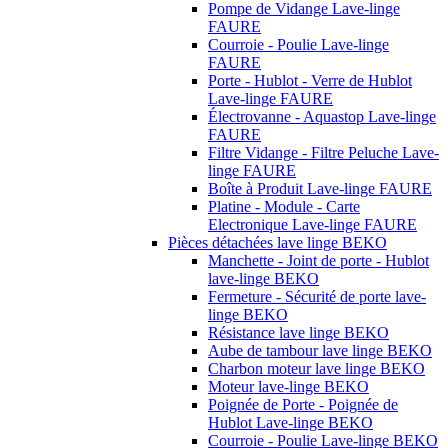
Pompe de Vidange Lave-linge
FAURE
Courroie - Poulie Lave-linge
FAURE
Porte - Hublot - Verre de Hublot
Lave-linge FAURE
Électrovanne - Aquastop Lave-linge
FAURE
Filtre Vidange - Filtre Peluche Lave-
linge FAURE
Boîte à Produit Lave-linge FAURE
Platine - Module - Carte
Electronique Lave-linge FAURE
Pièces détachées lave linge BEKO
Manchette - Joint de porte - Hublot
lave-linge BEKO
Fermeture - Sécurité de porte lave-
linge BEKO
Résistance lave linge BEKO
Aube de tambour lave linge BEKO
Charbon moteur lave linge BEKO
Moteur lave-linge BEKO
Poignée de Porte - Poignée de
Hublot Lave-linge BEKO
Courroie - Poulie Lave-linge BEKO