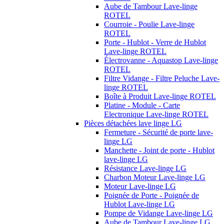
Aube de Tambour Lave-linge
ROTEL
Courroie - Poulie Lave-linge
ROTEL
Porte - Hublot - Verre de Hublot
Lave-linge ROTEL
Électrovanne - Aquastop Lave-linge
ROTEL
Filtre Vidange - Filtre Peluche Lave-
linge ROTEL
Boîte à Produit Lave-linge ROTEL
Platine - Module - Carte
Electronique Lave-linge ROTEL
Pièces détachées lave linge LG
Fermeture - Sécurité de porte lave-
linge LG
Manchette - Joint de porte - Hublot
lave-linge LG
Résistance Lave-linge LG
Charbon Moteur Lave-linge LG
Moteur Lave-linge LG
Poignée de Porte - Poignée de
Hublot Lave-linge LG
Pompe de Vidange Lave-linge LG
Aube de Tambour Lave-linge LG