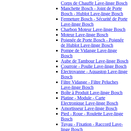
Corps de Chauffe Lave-linge Bosch
Manchette Bosch - Joint de Porte
Bosch - Hublot Lave-linge Bosch
Fermeture Bosch - Sécurité de Porte
Lave-linge Bosch
Charbon Moteur Lave-linge Bosch
Moteur Lave-linge Bosch
Poignée de Porte Bosch - Poignée
de Hublot Lave-linge Bosch
Pompe de Vidange Lave-linge
Bosch
Aube de Tambour Lave-linge Bosch
Courroie - Poulie Lave-linge Bosch
Électrovanne - Aquastop Lave-linge
Bosch
Filtre Vidange - Filtre Peluches
Lave-linge Bosch
Boîte à Produit Lave-linge Bosch
Platine - Module - Carte
Electronique Lave-linge Bosch
Amortisseur Lave-linge Bosch
Pied - Roue - Roulette Lave-linge
Bosch
Tuyau - Fixation - Raccord Lave-
linge Bosch