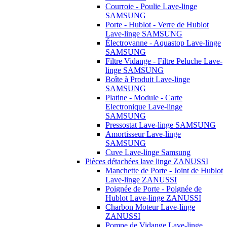
Courroie - Poulie Lave-linge
SAMSUNG
Porte - Hublot - Verre de Hublot
Lave-linge SAMSUNG
Électrovanne - Aquastop Lave-linge
SAMSUNG
Filtre Vidange - Filtre Peluche Lave-
linge SAMSUNG
Boîte à Produit Lave-linge
SAMSUNG
Platine - Module - Carte
Electronique Lave-linge
SAMSUNG
Pressostat Lave-linge SAMSUNG
Amortisseur Lave-linge
SAMSUNG
Cuve Lave-linge Samsung
Pièces détachées lave linge ZANUSSI
Manchette de Porte - Joint de Hublot
Lave-linge ZANUSSI
Poignée de Porte - Poignée de
Hublot Lave-linge ZANUSSI
Charbon Moteur Lave-linge
ZANUSSI
Pompe de Vidange Lave-linge