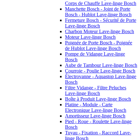
Corps de Chauffe Lave-linge Bosch
Manchette Bosch - Joint de Porte
Bosch - Hublot Lave-linge Bosch
Fermeture Bosch - Sécurité de Porte
Lave-linge Bosch
Charbon Moteur Lave-linge Bosch
Moteur Lave-linge Bosch
Poignée de Porte Bosch - Poignée
de Hublot Lave-linge Bosch
Pompe de Vidange Lave-linge
Bosch
Aube de Tambour Lave-linge Bosch
Courroie - Poulie Lave-linge Bosch
Électrovanne - Aquastop Lave-linge
Bosch
Filtre Vidange - Filtre Peluches
Lave-linge Bosch
Boîte à Produit Lave-linge Bosch
Platine - Module - Carte
Electronique Lave-linge Bosch
Amortisseur Lave-linge Bosch
Pied - Roue - Roulette Lave-linge
Bosch
Tuyau - Fixation - Raccord Lave-
linge Bosch