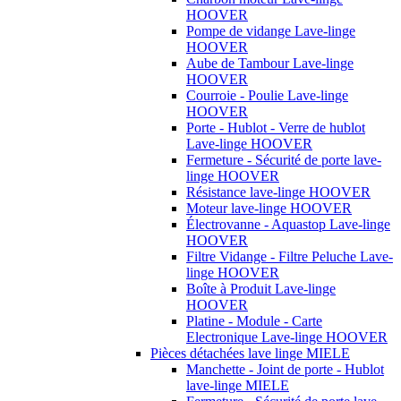
HOOVER
Pompe de vidange Lave-linge
HOOVER
Aube de Tambour Lave-linge
HOOVER
Courroie - Poulie Lave-linge
HOOVER
Porte - Hublot - Verre de hublot
Lave-linge HOOVER
Fermeture - Sécurité de porte lave-
linge HOOVER
Résistance lave-linge HOOVER
Moteur lave-linge HOOVER
Électrovanne - Aquastop Lave-linge
HOOVER
Filtre Vidange - Filtre Peluche Lave-
linge HOOVER
Boîte à Produit Lave-linge
HOOVER
Platine - Module - Carte
Electronique Lave-linge HOOVER
Pièces détachées lave linge MIELE
Manchette - Joint de porte - Hublot
lave-linge MIELE