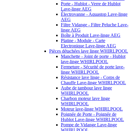
Porte - Hublot - Verre de Hublot
Lave-linge AEG
Électrovanne - Aquastop Lave-linge
AEG
Filtre Vidange - Filtre Peluche Lave-
linge AEG
Boîte à Produit Lave-linge AEG
Platine - Module - Carte
Electronique Lave-linge AEG
Pièces détachées lave linge WHIRLPOOL
Manchette - Joint de porte - Hublot
lave-linge WHIRLPOOL
Fermeture - Sécurité de porte lave-
linge WHIRLPOOL
Résistance lave linge - Corps de
Chauffe Lave-linge WHIRLPOOL
Aube de tambour lave linge
WHIRLPOOL
Charbon moteur lave linge
WHIRLPOOL
Moteur lave-linge WHIRLPOOL
Poignée de Porte - Poignée de
Hublot Lave-linge WHIRLPOOL
Pompe de Vidange Lave-linge
WHIRLPOOL