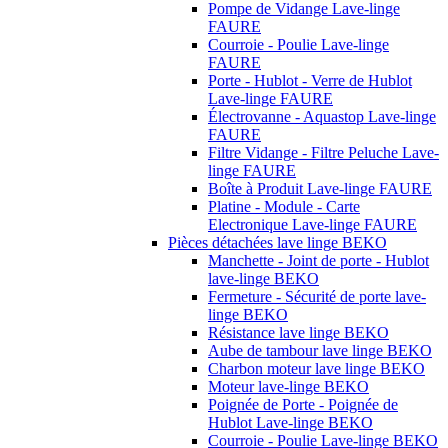
Pompe de Vidange Lave-linge
FAURE
Courroie - Poulie Lave-linge
FAURE
Porte - Hublot - Verre de Hublot
Lave-linge FAURE
Électrovanne - Aquastop Lave-linge
FAURE
Filtre Vidange - Filtre Peluche Lave-
linge FAURE
Boîte à Produit Lave-linge FAURE
Platine - Module - Carte
Electronique Lave-linge FAURE
Pièces détachées lave linge BEKO
Manchette - Joint de porte - Hublot
lave-linge BEKO
Fermeture - Sécurité de porte lave-
linge BEKO
Résistance lave linge BEKO
Aube de tambour lave linge BEKO
Charbon moteur lave linge BEKO
Moteur lave-linge BEKO
Poignée de Porte - Poignée de
Hublot Lave-linge BEKO
Courroie - Poulie Lave-linge BEKO