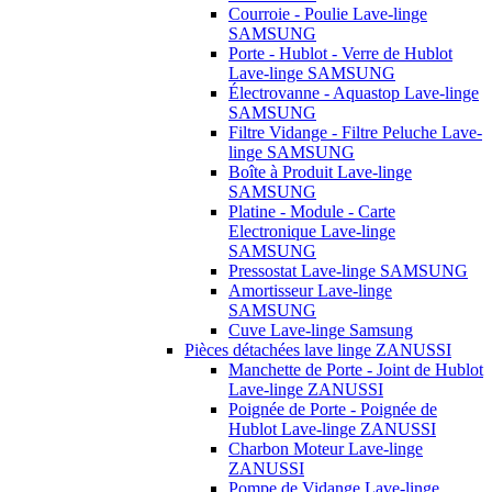
Courroie - Poulie Lave-linge
SAMSUNG
Porte - Hublot - Verre de Hublot
Lave-linge SAMSUNG
Électrovanne - Aquastop Lave-linge
SAMSUNG
Filtre Vidange - Filtre Peluche Lave-
linge SAMSUNG
Boîte à Produit Lave-linge
SAMSUNG
Platine - Module - Carte
Electronique Lave-linge
SAMSUNG
Pressostat Lave-linge SAMSUNG
Amortisseur Lave-linge
SAMSUNG
Cuve Lave-linge Samsung
Pièces détachées lave linge ZANUSSI
Manchette de Porte - Joint de Hublot
Lave-linge ZANUSSI
Poignée de Porte - Poignée de
Hublot Lave-linge ZANUSSI
Charbon Moteur Lave-linge
ZANUSSI
Pompe de Vidange Lave-linge