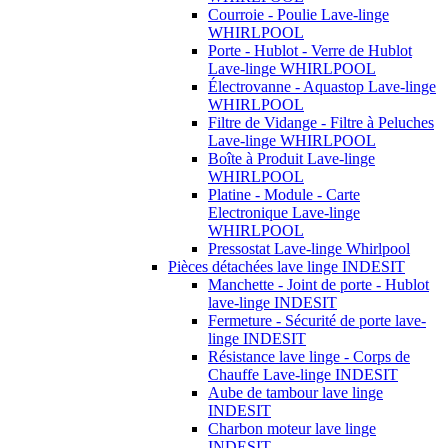
Courroie - Poulie Lave-linge
WHIRLPOOL
Porte - Hublot - Verre de Hublot
Lave-linge WHIRLPOOL
Électrovanne - Aquastop Lave-linge
WHIRLPOOL
Filtre de Vidange - Filtre à Peluches
Lave-linge WHIRLPOOL
Boîte à Produit Lave-linge
WHIRLPOOL
Platine - Module - Carte
Electronique Lave-linge
WHIRLPOOL
Pressostat Lave-linge Whirlpool
Pièces détachées lave linge INDESIT
Manchette - Joint de porte - Hublot
lave-linge INDESIT
Fermeture - Sécurité de porte lave-
linge INDESIT
Résistance lave linge - Corps de
Chauffe Lave-linge INDESIT
Aube de tambour lave linge
INDESIT
Charbon moteur lave linge
INDESIT