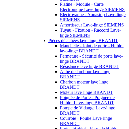
Platine - Module - Carte
Electronique Lave-linge SIEMENS
Électrovanne - Aquastop Lave-linge
SIEMENS
Amortisseur Lave-linge SIEMENS
Tuyau - Fixation - Raccord Lave-
linge SIEMENS
Pièces détachées lave linge BRANDT
Manchette - Joint de porte - Hublot
lave-linge BRANDT
Fermeture - Sécurité de porte lave-
linge BRANDT
Résistance lave linge BRANDT
Aube de tambour lave linge
BRANDT
Charbon moteur lave linge
BRANDT
Moteur lave-linge BRANDT
Poignée de Porte - Poignée de
Hublot Lave-linge BRANDT
Pompe de Vidange Lave-linge
BRANDT
Courroie - Poulie Lave-linge
BRANDT
Porte - Hublot - Verre de Hublot