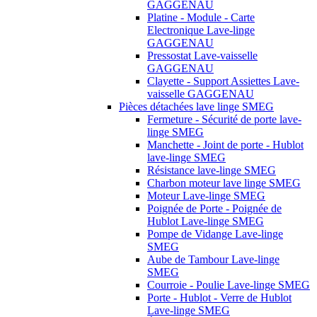
GAGGENAU
Platine - Module - Carte
Electronique Lave-linge
GAGGENAU
Pressostat Lave-vaisselle
GAGGENAU
Clayette - Support Assiettes Lave-
vaisselle GAGGENAU
Pièces détachées lave linge SMEG
Fermeture - Sécurité de porte lave-
linge SMEG
Manchette - Joint de porte - Hublot
lave-linge SMEG
Résistance lave-linge SMEG
Charbon moteur lave linge SMEG
Moteur Lave-linge SMEG
Poignée de Porte - Poignée de
Hublot Lave-linge SMEG
Pompe de Vidange Lave-linge
SMEG
Aube de Tambour Lave-linge
SMEG
Courroie - Poulie Lave-linge SMEG
Porte - Hublot - Verre de Hublot
Lave-linge SMEG