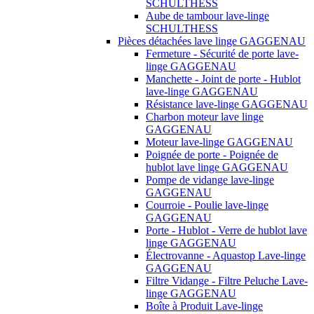
SCHULTHESS
Aube de tambour lave-linge
SCHULTHESS
Pièces détachées lave linge GAGGENAU
Fermeture - Sécurité de porte lave-
linge GAGGENAU
Manchette - Joint de porte - Hublot
lave-linge GAGGENAU
Résistance lave-linge GAGGENAU
Charbon moteur lave linge
GAGGENAU
Moteur lave-linge GAGGENAU
Poignée de porte - Poignée de
hublot lave linge GAGGENAU
Pompe de vidange lave-linge
GAGGENAU
Courroie - Poulie lave-linge
GAGGENAU
Porte - Hublot - Verre de hublot lave
linge GAGGENAU
Électrovanne - Aquastop Lave-linge
GAGGENAU
Filtre Vidange - Filtre Peluche Lave-
linge GAGGENAU
Boîte à Produit Lave-linge