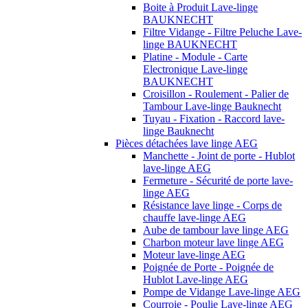
Boite à Produit Lave-linge
BAUKNECHT
Filtre Vidange - Filtre Peluche Lave-
linge BAUKNECHT
Platine - Module - Carte
Electronique Lave-linge
BAUKNECHT
Croisillon - Roulement - Palier de
Tambour Lave-linge Bauknecht
Tuyau - Fixation - Raccord lave-
linge Bauknecht
Pièces détachées lave linge AEG
Manchette - Joint de porte - Hublot
lave-linge AEG
Fermeture - Sécurité de porte lave-
linge AEG
Résistance lave linge - Corps de
chauffe lave-linge AEG
Aube de tambour lave linge AEG
Charbon moteur lave linge AEG
Moteur lave-linge AEG
Poignée de Porte - Poignée de
Hublot Lave-linge AEG
Pompe de Vidange Lave-linge AEG
Courroie - Poulie Lave-linge AEG