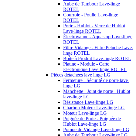
Aube de Tambour Lave-linge
ROTEL
Courroie - Poulie Lave-linge
ROTEL
Porte - Hublot - Verre de Hublot
Lave-linge ROTEL
Électrovanne - Aquastop Lave-linge
ROTEL
Filtre Vidange - Filtre Peluche Lave-
linge ROTEL
Boîte à Produit Lave-linge ROTEL
Platine - Module - Carte
Electronique Lave-linge ROTEL
Pièces détachées lave linge LG
Fermeture - Sécurité de porte lave-
linge LG
Manchette - Joint de porte - Hublot
lave-linge LG
Résistance Lave-linge LG
Charbon Moteur Lave-linge LG
Moteur Lave-linge LG
Poignée de Porte - Poignée de
Hublot Lave-linge LG
Pompe de Vidange Lave-linge LG
Aube de Tambour Lave-linge LG