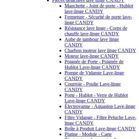
Pièces détachées lave linge CANDY
Manchette - Joint de porte - Hublot
lave-linge CANDY
Fermeture - Sécurité de porte lave-
linge CANDY
Résistance lave linge - Corps de
chauffe lave-linge CANDY
Aube de tambour lave linge
CANDY
Charbon moteur lave linge CANDY
Moteur lave-linge CANDY
Poignée de Porte - Poignée de
Hublot Lave-linge CANDY
Pompe de Vidange Lave-linge
CANDY
Courroie - Poulie Lave-linge
CANDY
Porte - Hublot - Verre de Hublot
Lave-linge CANDY
Électrovanne - Aquastop Lave-linge
CANDY
Filtre Vidange - Filtre Peluche Lave-
linge CANDY
Boîte à Produit Lave-linge CANDY
Platine - Module - Carte