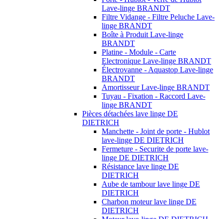
Lave-linge BRANDT
Filtre Vidange - Filtre Peluche Lave-
linge BRANDT
Boîte à Produit Lave-linge
BRANDT
Platine - Module - Carte
Electronique Lave-linge BRANDT
Électrovanne - Aquastop Lave-linge
BRANDT
Amortisseur Lave-linge BRANDT
Tuyau - Fixation - Raccord Lave-
linge BRANDT
Pièces détachées lave linge DE
DIETRICH
Manchette - Joint de porte - Hublot
lave-linge DE DIETRICH
Fermeture - Securite de porte lave-
linge DE DIETRICH
Résistance lave linge DE
DIETRICH
Aube de tambour lave linge DE
DIETRICH
Charbon moteur lave linge DE
DIETRICH