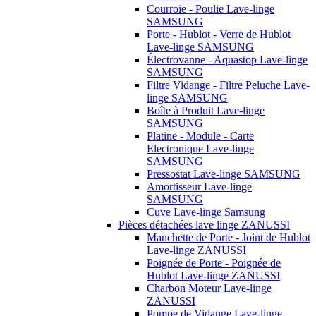
Courroie - Poulie Lave-linge
SAMSUNG
Porte - Hublot - Verre de Hublot
Lave-linge SAMSUNG
Électrovanne - Aquastop Lave-linge
SAMSUNG
Filtre Vidange - Filtre Peluche Lave-
linge SAMSUNG
Boîte à Produit Lave-linge
SAMSUNG
Platine - Module - Carte
Electronique Lave-linge
SAMSUNG
Pressostat Lave-linge SAMSUNG
Amortisseur Lave-linge
SAMSUNG
Cuve Lave-linge Samsung
Pièces détachées lave linge ZANUSSI
Manchette de Porte - Joint de Hublot
Lave-linge ZANUSSI
Poignée de Porte - Poignée de
Hublot Lave-linge ZANUSSI
Charbon Moteur Lave-linge
ZANUSSI
Pompe de Vidange Lave-linge