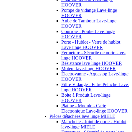
HOOVER
Pompe de vidange Lave-linge
HOOVER
Aube de Tambour Lave-linge
HOOVER
Courroie - Poulie Lave-linge
HOOVER
Porte - Hublot - Verre de hublot
Lave-linge HOOVER
Fermeture - Sécurité de porte lave-
linge HOOVER
Résistance lave-linge HOOVER
Moteur lave-linge HOOVER
Électrovanne - Aquastop Lave-linge
HOOVER
Filtre Vidange - Filtre Peluche Lave-
linge HOOVER
Boîte à Produit Lave-linge
HOOVER
Platine - Module - Carte
Electronique Lave-linge HOOVER
Pièces détachées lave linge MIELE
Manchette - Joint de porte - Hublot
lave-linge MIELE