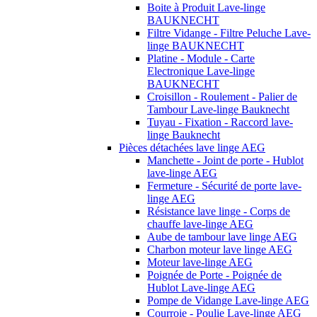
Boite à Produit Lave-linge
BAUKNECHT
Filtre Vidange - Filtre Peluche Lave-
linge BAUKNECHT
Platine - Module - Carte
Electronique Lave-linge
BAUKNECHT
Croisillon - Roulement - Palier de
Tambour Lave-linge Bauknecht
Tuyau - Fixation - Raccord lave-
linge Bauknecht
Pièces détachées lave linge AEG
Manchette - Joint de porte - Hublot
lave-linge AEG
Fermeture - Sécurité de porte lave-
linge AEG
Résistance lave linge - Corps de
chauffe lave-linge AEG
Aube de tambour lave linge AEG
Charbon moteur lave linge AEG
Moteur lave-linge AEG
Poignée de Porte - Poignée de
Hublot Lave-linge AEG
Pompe de Vidange Lave-linge AEG
Courroie - Poulie Lave-linge AEG