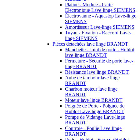
Platine - Module - Carte
Electronique Lave-linge SIEMENS
Électrovanne - Aquastop Lave-linge
SIEMENS
Amortisseur Lave-linge SIEMENS
Tuyau - Fixation - Raccord Lave-
linge SIEMENS
Pièces détachées lave linge BRANDT
Manchette - Joint de porte - Hublot
lave-linge BRANDT
Fermeture - Sécurité de porte lave-
linge BRANDT
Résistance lave linge BRANDT
Aube de tambour lave linge
BRANDT
Charbon moteur lave linge
BRANDT
Moteur lave-linge BRANDT
Poignée de Porte - Poignée de
Hublot Lave-linge BRANDT
Pompe de Vidange Lave-linge
BRANDT
Courroie - Poulie Lave-linge
BRANDT
Porte - Hublot - Verre de Hublot