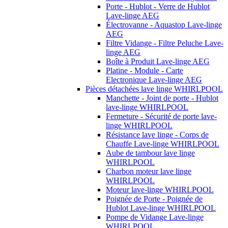
Porte - Hublot - Verre de Hublot
Lave-linge AEG
Électrovanne - Aquastop Lave-linge
AEG
Filtre Vidange - Filtre Peluche Lave-
linge AEG
Boîte à Produit Lave-linge AEG
Platine - Module - Carte
Electronique Lave-linge AEG
Pièces détachées lave linge WHIRLPOOL
Manchette - Joint de porte - Hublot
lave-linge WHIRLPOOL
Fermeture - Sécurité de porte lave-
linge WHIRLPOOL
Résistance lave linge - Corps de
Chauffe Lave-linge WHIRLPOOL
Aube de tambour lave linge
WHIRLPOOL
Charbon moteur lave linge
WHIRLPOOL
Moteur lave-linge WHIRLPOOL
Poignée de Porte - Poignée de
Hublot Lave-linge WHIRLPOOL
Pompe de Vidange Lave-linge
WHIRLPOOL