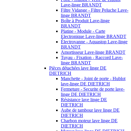
Lave-linge BRANDT
Filtre Vidange - Filtre Peluche Lave-
linge BRANDT
Boîte à Produit Lave-linge
BRANDT
Platine - Module - Carte
Electronique Lave-linge BRANDT
Électrovanne - Aquastop Lave-linge
BRANDT
Amortisseur Lave-linge BRANDT
Tuyau - Fixation - Raccord Lave-
linge BRANDT
Pièces détachées lave linge DE
DIETRICH
Manchette - Joint de porte - Hublot
lave-linge DE DIETRICH
Fermeture - Securite de porte lave-
linge DE DIETRICH
Résistance lave linge DE
DIETRICH
Aube de tambour lave linge DE
DIETRICH
Charbon moteur lave linge DE
DIETRICH