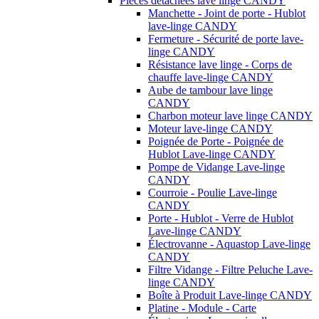
Pièces détachées lave linge CANDY
Manchette - Joint de porte - Hublot
lave-linge CANDY
Fermeture - Sécurité de porte lave-
linge CANDY
Résistance lave linge - Corps de
chauffe lave-linge CANDY
Aube de tambour lave linge
CANDY
Charbon moteur lave linge CANDY
Moteur lave-linge CANDY
Poignée de Porte - Poignée de
Hublot Lave-linge CANDY
Pompe de Vidange Lave-linge
CANDY
Courroie - Poulie Lave-linge
CANDY
Porte - Hublot - Verre de Hublot
Lave-linge CANDY
Électrovanne - Aquastop Lave-linge
CANDY
Filtre Vidange - Filtre Peluche Lave-
linge CANDY
Boîte à Produit Lave-linge CANDY
Platine - Module - Carte