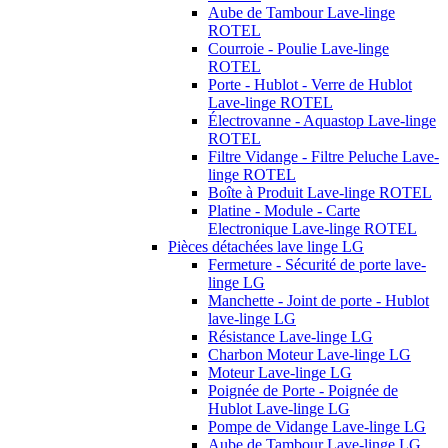
Aube de Tambour Lave-linge
ROTEL
Courroie - Poulie Lave-linge
ROTEL
Porte - Hublot - Verre de Hublot
Lave-linge ROTEL
Électrovanne - Aquastop Lave-linge
ROTEL
Filtre Vidange - Filtre Peluche Lave-
linge ROTEL
Boîte à Produit Lave-linge ROTEL
Platine - Module - Carte
Electronique Lave-linge ROTEL
Pièces détachées lave linge LG
Fermeture - Sécurité de porte lave-
linge LG
Manchette - Joint de porte - Hublot
lave-linge LG
Résistance Lave-linge LG
Charbon Moteur Lave-linge LG
Moteur Lave-linge LG
Poignée de Porte - Poignée de
Hublot Lave-linge LG
Pompe de Vidange Lave-linge LG
Aube de Tambour Lave-linge LG