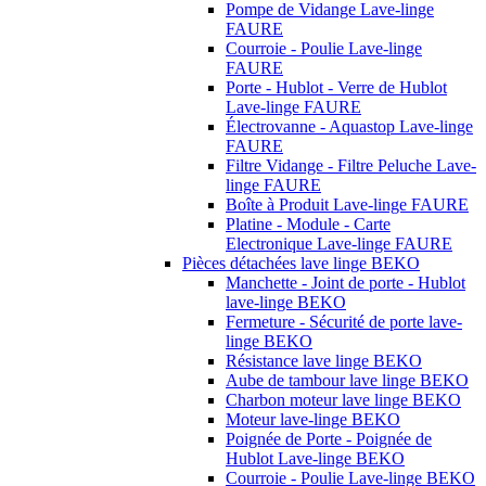
Pompe de Vidange Lave-linge
FAURE
Courroie - Poulie Lave-linge
FAURE
Porte - Hublot - Verre de Hublot
Lave-linge FAURE
Électrovanne - Aquastop Lave-linge
FAURE
Filtre Vidange - Filtre Peluche Lave-
linge FAURE
Boîte à Produit Lave-linge FAURE
Platine - Module - Carte
Electronique Lave-linge FAURE
Pièces détachées lave linge BEKO
Manchette - Joint de porte - Hublot
lave-linge BEKO
Fermeture - Sécurité de porte lave-
linge BEKO
Résistance lave linge BEKO
Aube de tambour lave linge BEKO
Charbon moteur lave linge BEKO
Moteur lave-linge BEKO
Poignée de Porte - Poignée de
Hublot Lave-linge BEKO
Courroie - Poulie Lave-linge BEKO