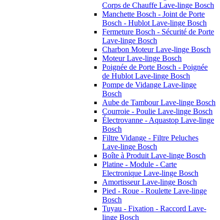
Corps de Chauffe Lave-linge Bosch
Manchette Bosch - Joint de Porte
Bosch - Hublot Lave-linge Bosch
Fermeture Bosch - Sécurité de Porte
Lave-linge Bosch
Charbon Moteur Lave-linge Bosch
Moteur Lave-linge Bosch
Poignée de Porte Bosch - Poignée
de Hublot Lave-linge Bosch
Pompe de Vidange Lave-linge
Bosch
Aube de Tambour Lave-linge Bosch
Courroie - Poulie Lave-linge Bosch
Électrovanne - Aquastop Lave-linge
Bosch
Filtre Vidange - Filtre Peluches
Lave-linge Bosch
Boîte à Produit Lave-linge Bosch
Platine - Module - Carte
Electronique Lave-linge Bosch
Amortisseur Lave-linge Bosch
Pied - Roue - Roulette Lave-linge
Bosch
Tuyau - Fixation - Raccord Lave-
linge Bosch