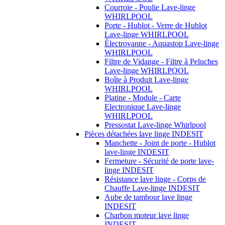
Courroie - Poulie Lave-linge
WHIRLPOOL
Porte - Hublot - Verre de Hublot
Lave-linge WHIRLPOOL
Électrovanne - Aquastop Lave-linge
WHIRLPOOL
Filtre de Vidange - Filtre à Peluches
Lave-linge WHIRLPOOL
Boîte à Produit Lave-linge
WHIRLPOOL
Platine - Module - Carte
Electronique Lave-linge
WHIRLPOOL
Pressostat Lave-linge Whirlpool
Pièces détachées lave linge INDESIT
Manchette - Joint de porte - Hublot
lave-linge INDESIT
Fermeture - Sécurité de porte lave-
linge INDESIT
Résistance lave linge - Corps de
Chauffe Lave-linge INDESIT
Aube de tambour lave linge
INDESIT
Charbon moteur lave linge
INDESIT