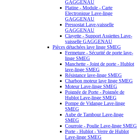
GAGGENAU
Platine - Module - Carte
Electronique Lave-linge
GAGGENAU
Pressostat Lave-vaisselle
GAGGENAU
Clayette - Support Assiettes Lave-
vaisselle GAGGENAU
Pièces détachées lave linge SMEG
Fermeture - Sécurité de porte lave-
linge SMEG
Manchette - Joint de porte - Hublot
lave-linge SMEG
Résistance lave-linge SMEG
Charbon moteur lave linge SMEG
Moteur Lave-linge SMEG
Poignée de Porte - Poignée de
Hublot Lave-linge SMEG
Pompe de Vidange Lave-linge
SMEG
Aube de Tambour Lave-linge
SMEG
Courroie - Poulie Lave-linge SMEG
Porte - Hublot - Verre de Hublot
Lave-linge SMEG