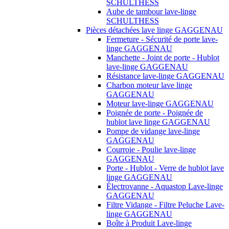
SCHULTHESS
Aube de tambour lave-linge
SCHULTHESS
Pièces détachées lave linge GAGGENAU
Fermeture - Sécurité de porte lave-
linge GAGGENAU
Manchette - Joint de porte - Hublot
lave-linge GAGGENAU
Résistance lave-linge GAGGENAU
Charbon moteur lave linge
GAGGENAU
Moteur lave-linge GAGGENAU
Poignée de porte - Poignée de
hublot lave linge GAGGENAU
Pompe de vidange lave-linge
GAGGENAU
Courroie - Poulie lave-linge
GAGGENAU
Porte - Hublot - Verre de hublot lave
linge GAGGENAU
Électrovanne - Aquastop Lave-linge
GAGGENAU
Filtre Vidange - Filtre Peluche Lave-
linge GAGGENAU
Boîte à Produit Lave-linge