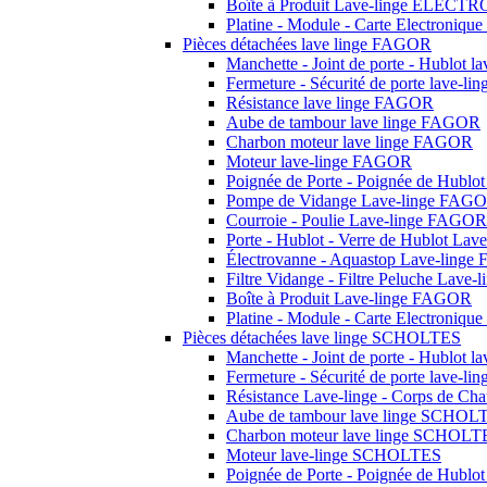
Boîte à Produit Lave-linge ELEC
Platine - Module - Carte Electron
Pièces détachées lave linge FAGOR
Manchette - Joint de porte - Hublot 
Fermeture - Sécurité de porte lave-
Résistance lave linge FAGOR
Aube de tambour lave linge FAGOR
Charbon moteur lave linge FAGOR
Moteur lave-linge FAGOR
Poignée de Porte - Poignée de Hubl
Pompe de Vidange Lave-linge FAG
Courroie - Poulie Lave-linge FAGOR
Porte - Hublot - Verre de Hublot La
Électrovanne - Aquastop Lave-ling
Filtre Vidange - Filtre Peluche Lav
Boîte à Produit Lave-linge FAGOR
Platine - Module - Carte Electroniq
Pièces détachées lave linge SCHOLTES
Manchette - Joint de porte - Hublot
Fermeture - Sécurité de porte lave-
Résistance Lave-linge - Corps de C
Aube de tambour lave linge SCHOL
Charbon moteur lave linge SCHOLT
Moteur lave-linge SCHOLTES
Poignée de Porte - Poignée de Hub