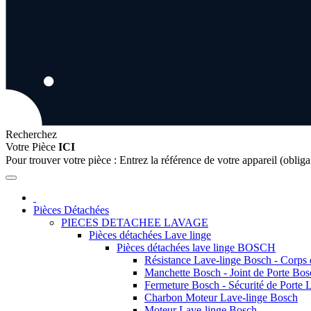
Recherchez
Votre Pièce
ICI
Pour trouver votre pièce :
Entrez la référence de votre appareil (obliga
Pièces Détachées
PIECES DETACHEE LAVAGE
Pièces détachées Lave linge
Pièces détachées lave linge BOSCH
Résistance Lave-linge Bosch - Corps
Manchette Bosch - Joint de Porte Bos
Fermeture Bosch - Sécurité de Porte 
Charbon Moteur Lave-linge Bosch
Moteur Lave-linge Bosch