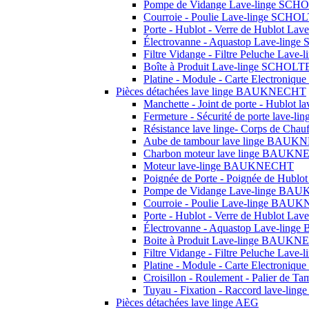
Pompe de Vidange Lave-linge SCH
Courroie - Poulie Lave-linge SCHO
Porte - Hublot - Verre de Hublot L
Électrovanne - Aquastop Lave-lin
Filtre Vidange - Filtre Peluche Lav
Boîte à Produit Lave-linge SCHOLT
Platine - Module - Carte Electroni
Pièces détachées lave linge BAUKNECHT
Manchette - Joint de porte - Hublo
Fermeture - Sécurité de porte lav
Résistance lave linge- Corps de C
Aube de tambour lave linge BAU
Charbon moteur lave linge BAUK
Moteur lave-linge BAUKNECHT
Poignée de Porte - Poignée de Hu
Pompe de Vidange Lave-linge B
Courroie - Poulie Lave-linge BA
Porte - Hublot - Verre de Hublot 
Électrovanne - Aquastop Lave-li
Boite à Produit Lave-linge BAUK
Filtre Vidange - Filtre Peluche L
Platine - Module - Carte Electron
Croisillon - Roulement - Palier de T
Tuyau - Fixation - Raccord lave-ling
Pièces détachées lave linge AEG