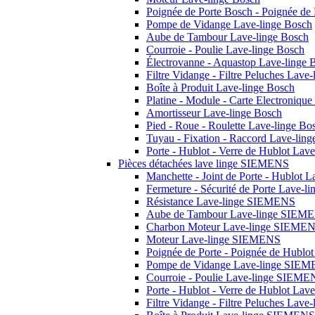
Poignée de Porte Bosch - Poignée de
Pompe de Vidange Lave-linge Bosch
Aube de Tambour Lave-linge Bosch
Courroie - Poulie Lave-linge Bosch
Électrovanne - Aquastop Lave-linge 
Filtre Vidange - Filtre Peluches Lave
Boîte à Produit Lave-linge Bosch
Platine - Module - Carte Electroniqu
Amortisseur Lave-linge Bosch
Pied - Roue - Roulette Lave-linge Bo
Tuyau - Fixation - Raccord Lave-lin
Porte - Hublot - Verre de Hublot Lav
Pièces détachées lave linge SIEMENS
Manchette - Joint de Porte - Hublot
Fermeture - Sécurité de Porte Lave-
Résistance Lave-linge SIEMENS
Aube de Tambour Lave-linge SIEM
Charbon Moteur Lave-linge SIEME
Moteur Lave-linge SIEMENS
Poignée de Porte - Poignée de Hubl
Pompe de Vidange Lave-linge SIE
Courroie - Poulie Lave-linge SIEME
Porte - Hublot - Verre de Hublot La
Filtre Vidange - Filtre Peluches La