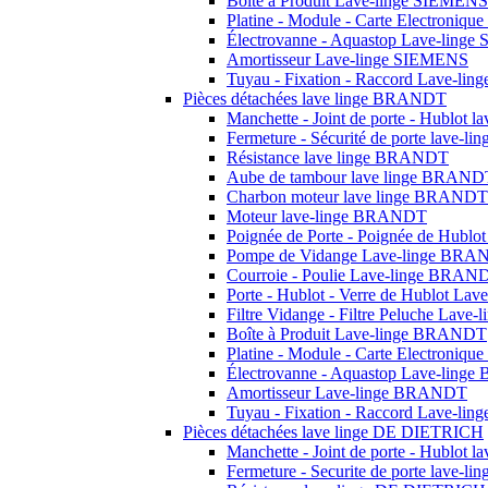
Boîte à Produit Lave-linge SIEMENS
Platine - Module - Carte Electroniq
Électrovanne - Aquastop Lave-ling
Amortisseur Lave-linge SIEMENS
Tuyau - Fixation - Raccord Lave-li
Pièces détachées lave linge BRANDT
Manchette - Joint de porte - Hublot
Fermeture - Sécurité de porte lave-
Résistance lave linge BRANDT
Aube de tambour lave linge BRAND
Charbon moteur lave linge BRANDT
Moteur lave-linge BRANDT
Poignée de Porte - Poignée de Hub
Pompe de Vidange Lave-linge BR
Courroie - Poulie Lave-linge BRAN
Porte - Hublot - Verre de Hublot L
Filtre Vidange - Filtre Peluche Lav
Boîte à Produit Lave-linge BRANDT
Platine - Module - Carte Electroni
Électrovanne - Aquastop Lave-lin
Amortisseur Lave-linge BRANDT
Tuyau - Fixation - Raccord Lave-l
Pièces détachées lave linge DE DIETRICH
Manchette - Joint de porte - Hublot
Fermeture - Securite de porte lave-