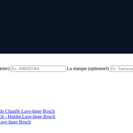
toire)
La marque (optionnel)
 de Chauffe Lave-linge Bosch
ch - Hublot Lave-linge Bosch
Lave-linge Bosch