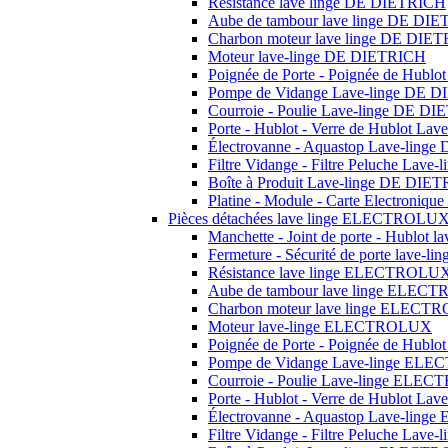
Résistance lave linge DE DIETRICH
Aube de tambour lave linge DE DI
Charbon moteur lave linge DE DIE
Moteur lave-linge DE DIETRICH
Poignée de Porte - Poignée de Hubl
Pompe de Vidange Lave-linge DE 
Courroie - Poulie Lave-linge DE D
Porte - Hublot - Verre de Hublot L
Électrovanne - Aquastop Lave-ling
Filtre Vidange - Filtre Peluche Lav
Boîte à Produit Lave-linge DE DIE
Platine - Module - Carte Electroni
Pièces détachées lave linge ELECTROLU
Manchette - Joint de porte - Hublo
Fermeture - Sécurité de porte lav
Résistance lave linge ELECTROLU
Aube de tambour lave linge ELE
Charbon moteur lave linge ELEC
Moteur lave-linge ELECTROLUX
Poignée de Porte - Poignée de Hu
Pompe de Vidange Lave-linge EL
Courroie - Poulie Lave-linge EL
Porte - Hublot - Verre de Hublot 
Électrovanne - Aquastop Lave-li
Filtre Vidange - Filtre Peluche La