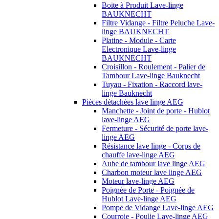
Boite à Produit Lave-linge
BAUKNECHT
Filtre Vidange - Filtre Peluche Lave-
linge BAUKNECHT
Platine - Module - Carte
Electronique Lave-linge
BAUKNECHT
Croisillon - Roulement - Palier de
Tambour Lave-linge Bauknecht
Tuyau - Fixation - Raccord lave-
linge Bauknecht
Pièces détachées lave linge AEG
Manchette - Joint de porte - Hublot
lave-linge AEG
Fermeture - Sécurité de porte lave-
linge AEG
Résistance lave linge - Corps de
chauffe lave-linge AEG
Aube de tambour lave linge AEG
Charbon moteur lave linge AEG
Moteur lave-linge AEG
Poignée de Porte - Poignée de
Hublot Lave-linge AEG
Pompe de Vidange Lave-linge AEG
Courroie - Poulie Lave-linge AEG