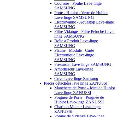
Courroie - Poulie Lave-linge
SAMSUNG
Porte - Hublot - Verre de Hublot
Lave-linge SAMSUNG
Électrovanne - Aquastop Lave-linge
SAMSUNG
Filtre Vidange - Filtre Peluche Lave-
linge SAMSUNG
Boîte à Produit Lave-linge
SAMSUNG
Platine - Module - Carte
Electronique Lave-linge
SAMSUNG
Pressostat Lave-linge SAMSUNG
Amortisseur Lave-linge
SAMSUNG
Cuve Lave-linge Samsung
Pièces détachées lave linge ZANUSSI
Manchette de Porte - Joint de Hublot
Lave-linge ZANUSSI
Poignée de Porte - Poignée de
Hublot Lave-linge ZANUSSI
Charbon Moteur Lave-linge
ZANUSSI
Pompe de Vidange Lave-linge