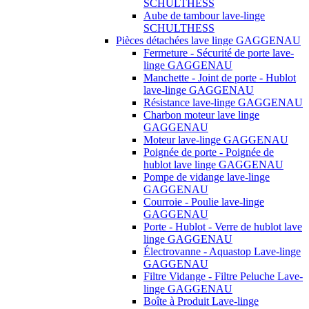
SCHULTHESS
Aube de tambour lave-linge
SCHULTHESS
Pièces détachées lave linge GAGGENAU
Fermeture - Sécurité de porte lave-
linge GAGGENAU
Manchette - Joint de porte - Hublot
lave-linge GAGGENAU
Résistance lave-linge GAGGENAU
Charbon moteur lave linge
GAGGENAU
Moteur lave-linge GAGGENAU
Poignée de porte - Poignée de
hublot lave linge GAGGENAU
Pompe de vidange lave-linge
GAGGENAU
Courroie - Poulie lave-linge
GAGGENAU
Porte - Hublot - Verre de hublot lave
linge GAGGENAU
Électrovanne - Aquastop Lave-linge
GAGGENAU
Filtre Vidange - Filtre Peluche Lave-
linge GAGGENAU
Boîte à Produit Lave-linge