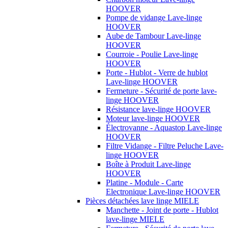
HOOVER
Pompe de vidange Lave-linge
HOOVER
Aube de Tambour Lave-linge
HOOVER
Courroie - Poulie Lave-linge
HOOVER
Porte - Hublot - Verre de hublot
Lave-linge HOOVER
Fermeture - Sécurité de porte lave-
linge HOOVER
Résistance lave-linge HOOVER
Moteur lave-linge HOOVER
Électrovanne - Aquastop Lave-linge
HOOVER
Filtre Vidange - Filtre Peluche Lave-
linge HOOVER
Boîte à Produit Lave-linge
HOOVER
Platine - Module - Carte
Electronique Lave-linge HOOVER
Pièces détachées lave linge MIELE
Manchette - Joint de porte - Hublot
lave-linge MIELE