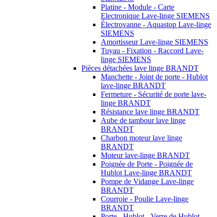
Platine - Module - Carte
Electronique Lave-linge SIEMENS
Électrovanne - Aquastop Lave-linge
SIEMENS
Amortisseur Lave-linge SIEMENS
Tuyau - Fixation - Raccord Lave-
linge SIEMENS
Pièces détachées lave linge BRANDT
Manchette - Joint de porte - Hublot
lave-linge BRANDT
Fermeture - Sécurité de porte lave-
linge BRANDT
Résistance lave linge BRANDT
Aube de tambour lave linge
BRANDT
Charbon moteur lave linge
BRANDT
Moteur lave-linge BRANDT
Poignée de Porte - Poignée de
Hublot Lave-linge BRANDT
Pompe de Vidange Lave-linge
BRANDT
Courroie - Poulie Lave-linge
BRANDT
Porte - Hublot - Verre de Hublot