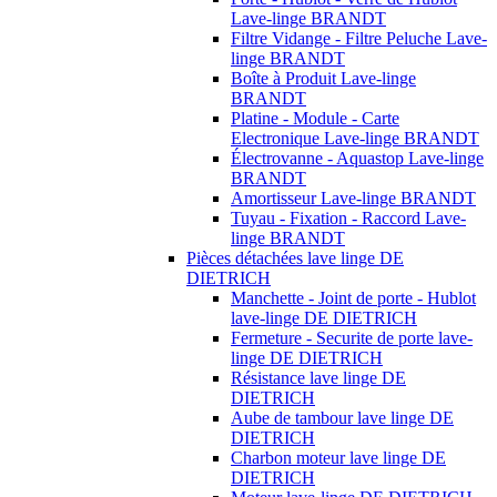
Lave-linge BRANDT
Filtre Vidange - Filtre Peluche Lave-
linge BRANDT
Boîte à Produit Lave-linge
BRANDT
Platine - Module - Carte
Electronique Lave-linge BRANDT
Électrovanne - Aquastop Lave-linge
BRANDT
Amortisseur Lave-linge BRANDT
Tuyau - Fixation - Raccord Lave-
linge BRANDT
Pièces détachées lave linge DE
DIETRICH
Manchette - Joint de porte - Hublot
lave-linge DE DIETRICH
Fermeture - Securite de porte lave-
linge DE DIETRICH
Résistance lave linge DE
DIETRICH
Aube de tambour lave linge DE
DIETRICH
Charbon moteur lave linge DE
DIETRICH