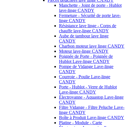
Pièces détachées lave linge CANDY
Manchette - Joint de porte - Hublot
lave-linge CANDY
Fermeture - Sécurité de porte lave-
linge CANDY
Résistance lave linge - Corps de
chauffe lave-linge CANDY
Aube de tambour lave linge
CANDY
Charbon moteur lave linge CANDY
Moteur lave-linge CANDY
Poignée de Porte - Poignée de
Hublot Lave-linge CANDY
Pompe de Vidange Lave-linge
CANDY
Courroie - Poulie Lave-linge
CANDY
Porte - Hublot - Verre de Hublot
Lave-linge CANDY
Électrovanne - Aquastop Lave-linge
CANDY
Filtre Vidange - Filtre Peluche Lave-
linge CANDY
Boîte à Produit Lave-linge CANDY
Platine - Module - Carte