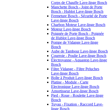
Corps de Chauffe Lave-linge Bosch
Manchette Bosch - Joint de Porte
Bosch - Hublot Lave-linge Bosch
Fermeture Bosch - Sécurité de Porte
Lave-linge Bosch
Charbon Moteur Lave-linge Bosch
Moteur Lave-linge Bosch
Poignée de Porte Bosch - Poignée
de Hublot Lave-linge Bosch
Pompe de Vidange Lave-linge
Bosch
Aube de Tambour Lave-linge Bosch
Courroie - Poulie Lave-linge Bosch
Électrovanne - Aquastop Lave-linge
Bosch
Filtre Vidange - Filtre Peluches
Lave-linge Bosch
Boîte à Produit Lave-linge Bosch
Platine - Module - Carte
Electronique Lave-linge Bosch
Amortisseur Lave-linge Bosch
Pied - Roue - Roulette Lave-linge
Bosch
Tuyau - Fixation - Raccord Lave-
linge Bosch