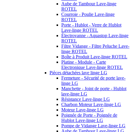
Aube de Tambour Lave-linge
ROTEL
Courroie - Poulie Lave-linge
ROTEL
Porte - Hublot - Verre de Hublot
Lave-linge ROTEL
Électrovanne - Aquastop Lave-linge
ROTEL
Filtre Vidange - Filtre Peluche Lave-
linge ROTEL
Boîte à Produit Lave-linge ROTEL
Platine - Module - Carte
Electronique Lave-linge ROTEL
Pièces détachées lave linge LG
Fermeture - Sécurité de porte lave-
linge LG
Manchette - Joint de porte - Hublot
lave-linge LG
Résistance Lave-linge LG
Charbon Moteur Lave-linge LG
Moteur Lave-linge LG
Poignée de Porte - Poignée de
Hublot Lave-linge LG
Pompe de Vidange Lave-linge LG
Aube de Tambour Lave-linge LG