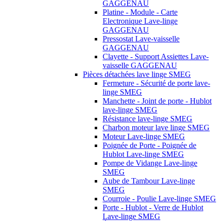
GAGGENAU
Platine - Module - Carte
Electronique Lave-linge
GAGGENAU
Pressostat Lave-vaisselle
GAGGENAU
Clayette - Support Assiettes Lave-
vaisselle GAGGENAU
Pièces détachées lave linge SMEG
Fermeture - Sécurité de porte lave-
linge SMEG
Manchette - Joint de porte - Hublot
lave-linge SMEG
Résistance lave-linge SMEG
Charbon moteur lave linge SMEG
Moteur Lave-linge SMEG
Poignée de Porte - Poignée de
Hublot Lave-linge SMEG
Pompe de Vidange Lave-linge
SMEG
Aube de Tambour Lave-linge
SMEG
Courroie - Poulie Lave-linge SMEG
Porte - Hublot - Verre de Hublot
Lave-linge SMEG