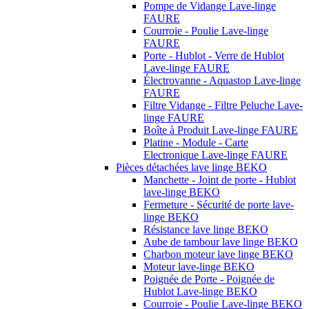
Pompe de Vidange Lave-linge
FAURE
Courroie - Poulie Lave-linge
FAURE
Porte - Hublot - Verre de Hublot
Lave-linge FAURE
Électrovanne - Aquastop Lave-linge
FAURE
Filtre Vidange - Filtre Peluche Lave-
linge FAURE
Boîte à Produit Lave-linge FAURE
Platine - Module - Carte
Electronique Lave-linge FAURE
Pièces détachées lave linge BEKO
Manchette - Joint de porte - Hublot
lave-linge BEKO
Fermeture - Sécurité de porte lave-
linge BEKO
Résistance lave linge BEKO
Aube de tambour lave linge BEKO
Charbon moteur lave linge BEKO
Moteur lave-linge BEKO
Poignée de Porte - Poignée de
Hublot Lave-linge BEKO
Courroie - Poulie Lave-linge BEKO