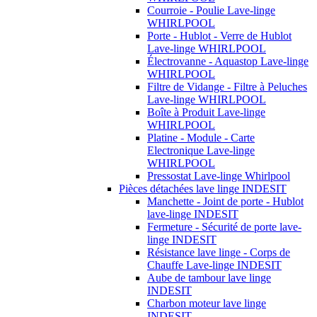
Courroie - Poulie Lave-linge
WHIRLPOOL
Porte - Hublot - Verre de Hublot
Lave-linge WHIRLPOOL
Électrovanne - Aquastop Lave-linge
WHIRLPOOL
Filtre de Vidange - Filtre à Peluches
Lave-linge WHIRLPOOL
Boîte à Produit Lave-linge
WHIRLPOOL
Platine - Module - Carte
Electronique Lave-linge
WHIRLPOOL
Pressostat Lave-linge Whirlpool
Pièces détachées lave linge INDESIT
Manchette - Joint de porte - Hublot
lave-linge INDESIT
Fermeture - Sécurité de porte lave-
linge INDESIT
Résistance lave linge - Corps de
Chauffe Lave-linge INDESIT
Aube de tambour lave linge
INDESIT
Charbon moteur lave linge
INDESIT