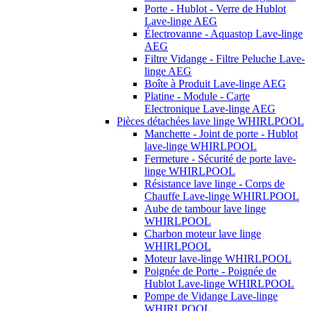
Porte - Hublot - Verre de Hublot
Lave-linge AEG
Électrovanne - Aquastop Lave-linge
AEG
Filtre Vidange - Filtre Peluche Lave-
linge AEG
Boîte à Produit Lave-linge AEG
Platine - Module - Carte
Electronique Lave-linge AEG
Pièces détachées lave linge WHIRLPOOL
Manchette - Joint de porte - Hublot
lave-linge WHIRLPOOL
Fermeture - Sécurité de porte lave-
linge WHIRLPOOL
Résistance lave linge - Corps de
Chauffe Lave-linge WHIRLPOOL
Aube de tambour lave linge
WHIRLPOOL
Charbon moteur lave linge
WHIRLPOOL
Moteur lave-linge WHIRLPOOL
Poignée de Porte - Poignée de
Hublot Lave-linge WHIRLPOOL
Pompe de Vidange Lave-linge
WHIRLPOOL