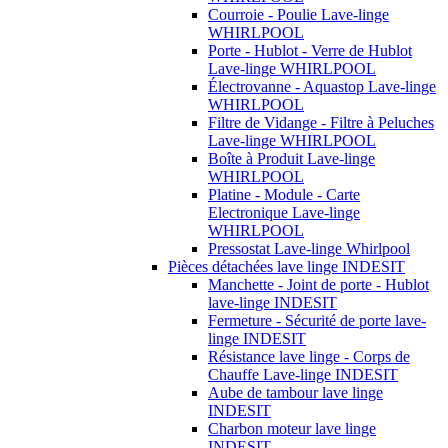
Courroie - Poulie Lave-linge
WHIRLPOOL
Porte - Hublot - Verre de Hublot
Lave-linge WHIRLPOOL
Électrovanne - Aquastop Lave-linge
WHIRLPOOL
Filtre de Vidange - Filtre à Peluches
Lave-linge WHIRLPOOL
Boîte à Produit Lave-linge
WHIRLPOOL
Platine - Module - Carte
Electronique Lave-linge
WHIRLPOOL
Pressostat Lave-linge Whirlpool
Pièces détachées lave linge INDESIT
Manchette - Joint de porte - Hublot
lave-linge INDESIT
Fermeture - Sécurité de porte lave-
linge INDESIT
Résistance lave linge - Corps de
Chauffe Lave-linge INDESIT
Aube de tambour lave linge
INDESIT
Charbon moteur lave linge
INDESIT