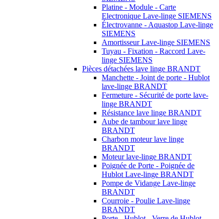
Platine - Module - Carte
Electronique Lave-linge SIEMENS
Électrovanne - Aquastop Lave-linge
SIEMENS
Amortisseur Lave-linge SIEMENS
Tuyau - Fixation - Raccord Lave-
linge SIEMENS
Pièces détachées lave linge BRANDT
Manchette - Joint de porte - Hublot
lave-linge BRANDT
Fermeture - Sécurité de porte lave-
linge BRANDT
Résistance lave linge BRANDT
Aube de tambour lave linge
BRANDT
Charbon moteur lave linge
BRANDT
Moteur lave-linge BRANDT
Poignée de Porte - Poignée de
Hublot Lave-linge BRANDT
Pompe de Vidange Lave-linge
BRANDT
Courroie - Poulie Lave-linge
BRANDT
Porte - Hublot - Verre de Hublot