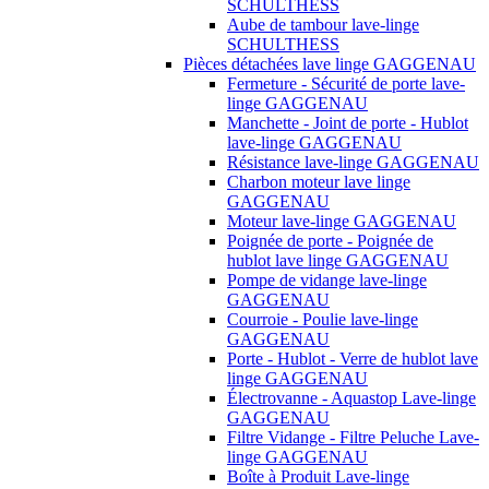
SCHULTHESS
Aube de tambour lave-linge
SCHULTHESS
Pièces détachées lave linge GAGGENAU
Fermeture - Sécurité de porte lave-
linge GAGGENAU
Manchette - Joint de porte - Hublot
lave-linge GAGGENAU
Résistance lave-linge GAGGENAU
Charbon moteur lave linge
GAGGENAU
Moteur lave-linge GAGGENAU
Poignée de porte - Poignée de
hublot lave linge GAGGENAU
Pompe de vidange lave-linge
GAGGENAU
Courroie - Poulie lave-linge
GAGGENAU
Porte - Hublot - Verre de hublot lave
linge GAGGENAU
Électrovanne - Aquastop Lave-linge
GAGGENAU
Filtre Vidange - Filtre Peluche Lave-
linge GAGGENAU
Boîte à Produit Lave-linge