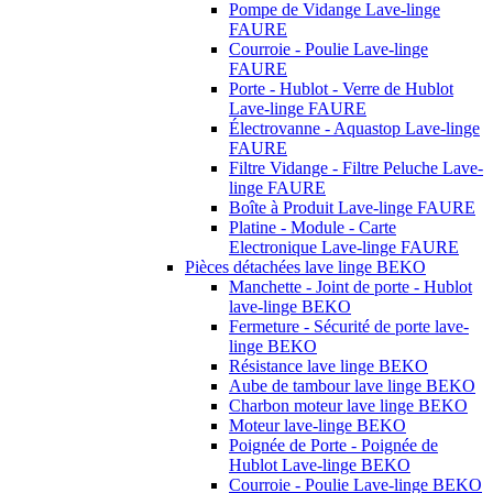
Pompe de Vidange Lave-linge
FAURE
Courroie - Poulie Lave-linge
FAURE
Porte - Hublot - Verre de Hublot
Lave-linge FAURE
Électrovanne - Aquastop Lave-linge
FAURE
Filtre Vidange - Filtre Peluche Lave-
linge FAURE
Boîte à Produit Lave-linge FAURE
Platine - Module - Carte
Electronique Lave-linge FAURE
Pièces détachées lave linge BEKO
Manchette - Joint de porte - Hublot
lave-linge BEKO
Fermeture - Sécurité de porte lave-
linge BEKO
Résistance lave linge BEKO
Aube de tambour lave linge BEKO
Charbon moteur lave linge BEKO
Moteur lave-linge BEKO
Poignée de Porte - Poignée de
Hublot Lave-linge BEKO
Courroie - Poulie Lave-linge BEKO