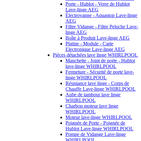
Porte - Hublot - Verre de Hublot
Lave-linge AEG
Électrovanne - Aquastop Lave-linge
AEG
Filtre Vidange - Filtre Peluche Lave-
linge AEG
Boîte à Produit Lave-linge AEG
Platine - Module - Carte
Electronique Lave-linge AEG
Pièces détachées lave linge WHIRLPOOL
Manchette - Joint de porte - Hublot
lave-linge WHIRLPOOL
Fermeture - Sécurité de porte lave-
linge WHIRLPOOL
Résistance lave linge - Corps de
Chauffe Lave-linge WHIRLPOOL
Aube de tambour lave linge
WHIRLPOOL
Charbon moteur lave linge
WHIRLPOOL
Moteur lave-linge WHIRLPOOL
Poignée de Porte - Poignée de
Hublot Lave-linge WHIRLPOOL
Pompe de Vidange Lave-linge
WHIRLPOOL