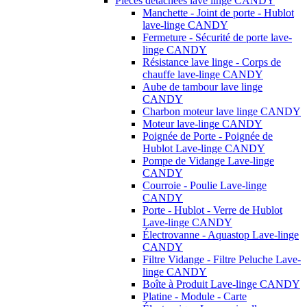
Pièces détachées lave linge CANDY
Manchette - Joint de porte - Hublot
lave-linge CANDY
Fermeture - Sécurité de porte lave-
linge CANDY
Résistance lave linge - Corps de
chauffe lave-linge CANDY
Aube de tambour lave linge
CANDY
Charbon moteur lave linge CANDY
Moteur lave-linge CANDY
Poignée de Porte - Poignée de
Hublot Lave-linge CANDY
Pompe de Vidange Lave-linge
CANDY
Courroie - Poulie Lave-linge
CANDY
Porte - Hublot - Verre de Hublot
Lave-linge CANDY
Électrovanne - Aquastop Lave-linge
CANDY
Filtre Vidange - Filtre Peluche Lave-
linge CANDY
Boîte à Produit Lave-linge CANDY
Platine - Module - Carte