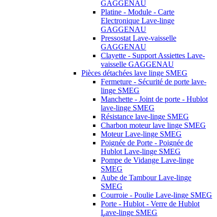
GAGGENAU
Platine - Module - Carte
Electronique Lave-linge
GAGGENAU
Pressostat Lave-vaisselle
GAGGENAU
Clayette - Support Assiettes Lave-
vaisselle GAGGENAU
Pièces détachées lave linge SMEG
Fermeture - Sécurité de porte lave-
linge SMEG
Manchette - Joint de porte - Hublot
lave-linge SMEG
Résistance lave-linge SMEG
Charbon moteur lave linge SMEG
Moteur Lave-linge SMEG
Poignée de Porte - Poignée de
Hublot Lave-linge SMEG
Pompe de Vidange Lave-linge
SMEG
Aube de Tambour Lave-linge
SMEG
Courroie - Poulie Lave-linge SMEG
Porte - Hublot - Verre de Hublot
Lave-linge SMEG