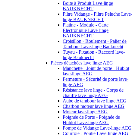
Boite à Produit Lave-linge
BAUKNECHT
Filtre Vidange - Filtre Peluche Lave-
linge BAUKNECHT
Platine - Module - Carte
Electronique Lave-linge
BAUKNECHT
Croisillon - Roulement - Palier de
Tambour Lave-linge Bauknecht
Tuyau - Fixation - Raccord lave-
linge Bauknecht
Pièces détachées lave linge AEG
Manchette - Joint de porte - Hublot
lave-linge AEG
Fermeture - Sécurité de porte lave-
linge AEG
Résistance lave linge - Corps de
chauffe lave-linge AEG
Aube de tambour lave linge AEG
Charbon moteur lave linge AEG
Moteur lave-linge AEG
Poignée de Porte - Poignée de
Hublot Lave-linge AEG
Pompe de Vidange Lave-linge AEG
Courroie - Poulie Lave-linge AEG