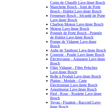
Corps de Chauffe Lave-linge Bosch
Manchette Bosch - Joint de Porte
Bosch - Hublot Lave-linge Bosch
Fermeture Bosch - Sécurité de Porte
Lave-linge Bosch
Charbon Moteur Lave-linge Bosch
Moteur Lave-linge Bosch
Poignée de Porte Bosch - Poignée
de Hublot Lave-linge Bosch
Pompe de Vidange Lave-linge
Bosch
Aube de Tambour Lave-linge Bosch
Courroie - Poulie Lave-linge Bosch
Électrovanne - Aquastop Lave-linge
Bosch
Filtre Vidange - Filtre Peluches
Lave-linge Bosch
Boîte à Produit Lave-linge Bosch
Platine - Module - Carte
Electronique Lave-linge Bosch
Amortisseur Lave-linge Bosch
Pied - Roue - Roulette Lave-linge
Bosch
Tuyau - Fixation - Raccord Lave-
linge Bosch