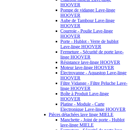
HOOVER
Pompe de vidange Lave-linge
HOOVER
Aube de Tambour Lave-linge
HOOVER
Courroie - Poulie Lave-linge
HOOVER
Porte - Hublot - Verre de hublot
Lave-linge HOOVER
Fermeture - Sécurité de porte lave-
linge HOOVER
Résistance lave-linge HOOVER
Moteur lave-linge HOOVER
Électrovanne - Aquastop Lave-linge
HOOVER
Filtre Vidange - Filtre Peluche Lave-
linge HOOVER
Boîte à Produit Lave-linge
HOOVER
Platine - Module - Carte
Electronique Lave-linge HOOVER
Pièces détachées lave linge MIELE
Manchette - Joint de porte - Hublot
lave-linge MIELE