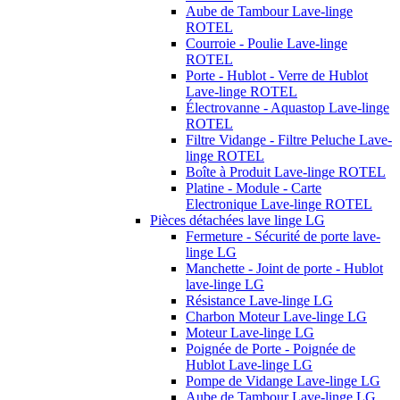
Aube de Tambour Lave-linge
ROTEL
Courroie - Poulie Lave-linge
ROTEL
Porte - Hublot - Verre de Hublot
Lave-linge ROTEL
Électrovanne - Aquastop Lave-linge
ROTEL
Filtre Vidange - Filtre Peluche Lave-
linge ROTEL
Boîte à Produit Lave-linge ROTEL
Platine - Module - Carte
Electronique Lave-linge ROTEL
Pièces détachées lave linge LG
Fermeture - Sécurité de porte lave-
linge LG
Manchette - Joint de porte - Hublot
lave-linge LG
Résistance Lave-linge LG
Charbon Moteur Lave-linge LG
Moteur Lave-linge LG
Poignée de Porte - Poignée de
Hublot Lave-linge LG
Pompe de Vidange Lave-linge LG
Aube de Tambour Lave-linge LG