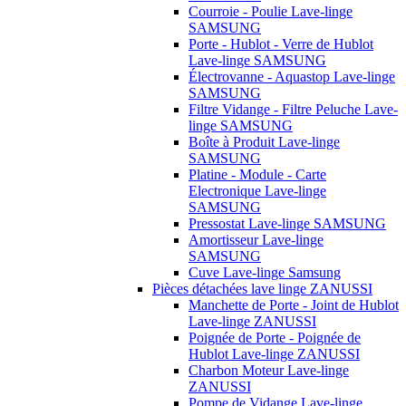
Courroie - Poulie Lave-linge
SAMSUNG
Porte - Hublot - Verre de Hublot
Lave-linge SAMSUNG
Électrovanne - Aquastop Lave-linge
SAMSUNG
Filtre Vidange - Filtre Peluche Lave-
linge SAMSUNG
Boîte à Produit Lave-linge
SAMSUNG
Platine - Module - Carte
Electronique Lave-linge
SAMSUNG
Pressostat Lave-linge SAMSUNG
Amortisseur Lave-linge
SAMSUNG
Cuve Lave-linge Samsung
Pièces détachées lave linge ZANUSSI
Manchette de Porte - Joint de Hublot
Lave-linge ZANUSSI
Poignée de Porte - Poignée de
Hublot Lave-linge ZANUSSI
Charbon Moteur Lave-linge
ZANUSSI
Pompe de Vidange Lave-linge