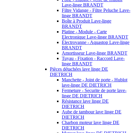
Lave-linge BRANDT
Filtre Vidange - Filtre Peluche Lave-
linge BRANDT
Boîte à Produit Lave-linge
BRANDT
Platine - Module - Carte
Electronique Lave-linge BRANDT
Électrovanne - Aquastop Lave-linge
BRANDT
Amortisseur Lave-linge BRANDT
Tuyau - Fixation - Raccord Lave-
linge BRANDT
Pièces détachées lave linge DE
DIETRICH
Manchette - Joint de porte - Hublot
lave-linge DE DIETRICH
Fermeture - Securite de porte lave-
linge DE DIETRICH
Résistance lave linge DE
DIETRICH
Aube de tambour lave linge DE
DIETRICH
Charbon moteur lave linge DE
DIETRICH