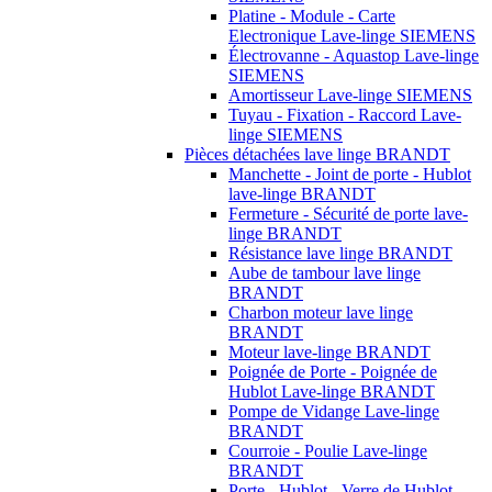
Platine - Module - Carte
Electronique Lave-linge SIEMENS
Électrovanne - Aquastop Lave-linge
SIEMENS
Amortisseur Lave-linge SIEMENS
Tuyau - Fixation - Raccord Lave-
linge SIEMENS
Pièces détachées lave linge BRANDT
Manchette - Joint de porte - Hublot
lave-linge BRANDT
Fermeture - Sécurité de porte lave-
linge BRANDT
Résistance lave linge BRANDT
Aube de tambour lave linge
BRANDT
Charbon moteur lave linge
BRANDT
Moteur lave-linge BRANDT
Poignée de Porte - Poignée de
Hublot Lave-linge BRANDT
Pompe de Vidange Lave-linge
BRANDT
Courroie - Poulie Lave-linge
BRANDT
Porte - Hublot - Verre de Hublot