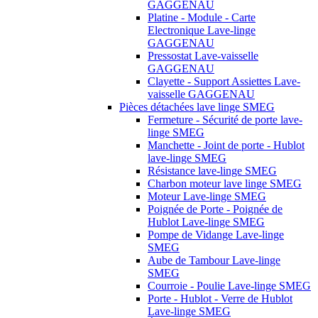
GAGGENAU
Platine - Module - Carte
Electronique Lave-linge
GAGGENAU
Pressostat Lave-vaisselle
GAGGENAU
Clayette - Support Assiettes Lave-
vaisselle GAGGENAU
Pièces détachées lave linge SMEG
Fermeture - Sécurité de porte lave-
linge SMEG
Manchette - Joint de porte - Hublot
lave-linge SMEG
Résistance lave-linge SMEG
Charbon moteur lave linge SMEG
Moteur Lave-linge SMEG
Poignée de Porte - Poignée de
Hublot Lave-linge SMEG
Pompe de Vidange Lave-linge
SMEG
Aube de Tambour Lave-linge
SMEG
Courroie - Poulie Lave-linge SMEG
Porte - Hublot - Verre de Hublot
Lave-linge SMEG