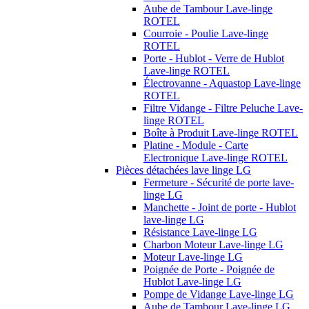
Aube de Tambour Lave-linge
ROTEL
Courroie - Poulie Lave-linge
ROTEL
Porte - Hublot - Verre de Hublot
Lave-linge ROTEL
Électrovanne - Aquastop Lave-linge
ROTEL
Filtre Vidange - Filtre Peluche Lave-
linge ROTEL
Boîte à Produit Lave-linge ROTEL
Platine - Module - Carte
Electronique Lave-linge ROTEL
Pièces détachées lave linge LG
Fermeture - Sécurité de porte lave-
linge LG
Manchette - Joint de porte - Hublot
lave-linge LG
Résistance Lave-linge LG
Charbon Moteur Lave-linge LG
Moteur Lave-linge LG
Poignée de Porte - Poignée de
Hublot Lave-linge LG
Pompe de Vidange Lave-linge LG
Aube de Tambour Lave-linge LG