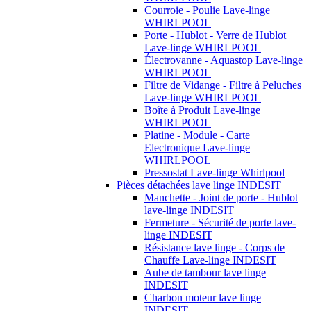
Courroie - Poulie Lave-linge
WHIRLPOOL
Porte - Hublot - Verre de Hublot
Lave-linge WHIRLPOOL
Électrovanne - Aquastop Lave-linge
WHIRLPOOL
Filtre de Vidange - Filtre à Peluches
Lave-linge WHIRLPOOL
Boîte à Produit Lave-linge
WHIRLPOOL
Platine - Module - Carte
Electronique Lave-linge
WHIRLPOOL
Pressostat Lave-linge Whirlpool
Pièces détachées lave linge INDESIT
Manchette - Joint de porte - Hublot
lave-linge INDESIT
Fermeture - Sécurité de porte lave-
linge INDESIT
Résistance lave linge - Corps de
Chauffe Lave-linge INDESIT
Aube de tambour lave linge
INDESIT
Charbon moteur lave linge
INDESIT