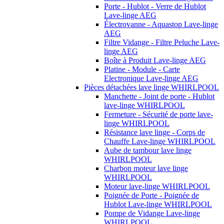
Porte - Hublot - Verre de Hublot
Lave-linge AEG
Électrovanne - Aquastop Lave-linge
AEG
Filtre Vidange - Filtre Peluche Lave-
linge AEG
Boîte à Produit Lave-linge AEG
Platine - Module - Carte
Electronique Lave-linge AEG
Pièces détachées lave linge WHIRLPOOL
Manchette - Joint de porte - Hublot
lave-linge WHIRLPOOL
Fermeture - Sécurité de porte lave-
linge WHIRLPOOL
Résistance lave linge - Corps de
Chauffe Lave-linge WHIRLPOOL
Aube de tambour lave linge
WHIRLPOOL
Charbon moteur lave linge
WHIRLPOOL
Moteur lave-linge WHIRLPOOL
Poignée de Porte - Poignée de
Hublot Lave-linge WHIRLPOOL
Pompe de Vidange Lave-linge
WHIRLPOOL