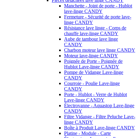
Pièces détachées lave linge CANDY
Manchette - Joint de porte - Hublot
lave-linge CANDY
Fermeture - Sécurité de porte lave-
linge CANDY
Résistance lave linge - Corps de
chauffe lave-linge CANDY
Aube de tambour lave linge
CANDY
Charbon moteur lave linge CANDY
Moteur lave-linge CANDY
Poignée de Porte - Poignée de
Hublot Lave-linge CANDY
Pompe de Vidange Lave-linge
CANDY
Courroie - Poulie Lave-linge
CANDY
Porte - Hublot - Verre de Hublot
Lave-linge CANDY
Électrovanne - Aquastop Lave-linge
CANDY
Filtre Vidange - Filtre Peluche Lave-
linge CANDY
Boîte à Produit Lave-linge CANDY
Platine - Module - Carte