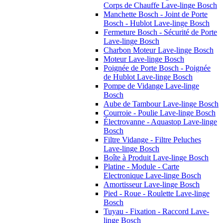
Corps de Chauffe Lave-linge Bosch
Manchette Bosch - Joint de Porte
Bosch - Hublot Lave-linge Bosch
Fermeture Bosch - Sécurité de Porte
Lave-linge Bosch
Charbon Moteur Lave-linge Bosch
Moteur Lave-linge Bosch
Poignée de Porte Bosch - Poignée
de Hublot Lave-linge Bosch
Pompe de Vidange Lave-linge
Bosch
Aube de Tambour Lave-linge Bosch
Courroie - Poulie Lave-linge Bosch
Électrovanne - Aquastop Lave-linge
Bosch
Filtre Vidange - Filtre Peluches
Lave-linge Bosch
Boîte à Produit Lave-linge Bosch
Platine - Module - Carte
Electronique Lave-linge Bosch
Amortisseur Lave-linge Bosch
Pied - Roue - Roulette Lave-linge
Bosch
Tuyau - Fixation - Raccord Lave-
linge Bosch