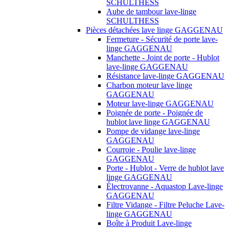
SCHULTHESS
Aube de tambour lave-linge
SCHULTHESS
Pièces détachées lave linge GAGGENAU
Fermeture - Sécurité de porte lave-
linge GAGGENAU
Manchette - Joint de porte - Hublot
lave-linge GAGGENAU
Résistance lave-linge GAGGENAU
Charbon moteur lave linge
GAGGENAU
Moteur lave-linge GAGGENAU
Poignée de porte - Poignée de
hublot lave linge GAGGENAU
Pompe de vidange lave-linge
GAGGENAU
Courroie - Poulie lave-linge
GAGGENAU
Porte - Hublot - Verre de hublot lave
linge GAGGENAU
Électrovanne - Aquastop Lave-linge
GAGGENAU
Filtre Vidange - Filtre Peluche Lave-
linge GAGGENAU
Boîte à Produit Lave-linge