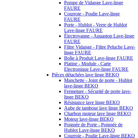
Pompe de Vidange Lave-linge
FAURE
Courroie - Poulie Lave-linge
FAURE
Porte - Hublot - Verre de Hublot
Lave-linge FAURE
Électrovanne - Aquastop Lave-linge
FAURE
Filtre Vidange - Filtre Peluche Lave-
linge FAURE
Boîte à Produit Lave-linge FAURE
Platine - Module - Carte
Electronique Lave-linge FAURE
Pièces détachées lave linge BEKO
Manchette - Joint de porte - Hublot
lave-linge BEKO
Fermeture - Sécurité de porte lave-
linge BEKO
Résistance lave linge BEKO
Aube de tambour lave linge BEKO
Charbon moteur lave linge BEKO
Moteur lave-linge BEKO
Poignée de Porte - Poignée de
Hublot Lave-linge BEKO
Courroie - Poulie Lave-linge BEKO