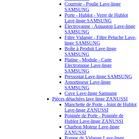
Courroie - Poulie Lave-linge
SAMSUNG
Porte - Hublot - Verre de Hublot
Lave-linge SAMSUNG
Électrovanne - Aquastop Lave-linge
SAMSUNG
Filtre Vidange - Filtre Peluche Lave-
linge SAMSUNG
Boîte à Produit Lave-linge
SAMSUNG
Platine - Module - Carte
Electronique Lave-linge
SAMSUNG
Pressostat Lave-linge SAMSUNG
Amortisseur Lave-linge
SAMSUNG
Cuve Lave-linge Samsung
Pièces détachées lave linge ZANUSSI
Manchette de Porte - Joint de Hublot
Lave-linge ZANUSSI
Poignée de Porte - Poignée de
Hublot Lave-linge ZANUSSI
Charbon Moteur Lave-linge
ZANUSSI
Pompe de Vidange Lave-linge