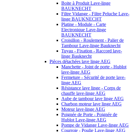
Boite à Produit Lave-linge
BAUKNECHT
Filtre Vidange - Filtre Peluche Lave-
linge BAUKNECHT
Platine - Module - Carte
Electronique Lave-linge
BAUKNECHT
Croisillon - Roulement - Palier de
Tambour Lave-linge Bauknecht
Tuyau - Fixation - Raccord lave-
linge Bauknecht
Pièces détachées lave linge AEG
Manchette - Joint de porte - Hublot
lave-linge AEG
Fermeture - Sécurité de porte lave-
linge AEG
Résistance lave linge - Corps de
chauffe lave-linge AEG
Aube de tambour lave linge AEG
Charbon moteur lave linge AEG
Moteur lave-linge AEG
Poignée de Porte - Poignée de
Hublot Lave-linge AEG
Pompe de Vidange Lave-linge AEG
Courroie - Poulie Lave-linge AEG