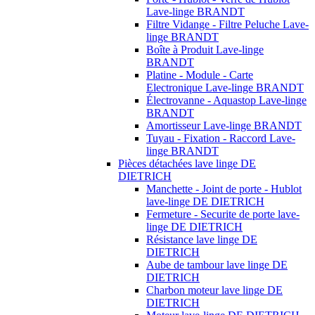
Lave-linge BRANDT
Filtre Vidange - Filtre Peluche Lave-
linge BRANDT
Boîte à Produit Lave-linge
BRANDT
Platine - Module - Carte
Electronique Lave-linge BRANDT
Électrovanne - Aquastop Lave-linge
BRANDT
Amortisseur Lave-linge BRANDT
Tuyau - Fixation - Raccord Lave-
linge BRANDT
Pièces détachées lave linge DE
DIETRICH
Manchette - Joint de porte - Hublot
lave-linge DE DIETRICH
Fermeture - Securite de porte lave-
linge DE DIETRICH
Résistance lave linge DE
DIETRICH
Aube de tambour lave linge DE
DIETRICH
Charbon moteur lave linge DE
DIETRICH