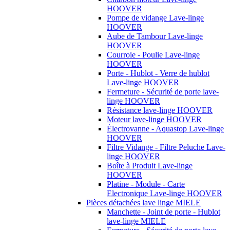
HOOVER
Pompe de vidange Lave-linge
HOOVER
Aube de Tambour Lave-linge
HOOVER
Courroie - Poulie Lave-linge
HOOVER
Porte - Hublot - Verre de hublot
Lave-linge HOOVER
Fermeture - Sécurité de porte lave-
linge HOOVER
Résistance lave-linge HOOVER
Moteur lave-linge HOOVER
Électrovanne - Aquastop Lave-linge
HOOVER
Filtre Vidange - Filtre Peluche Lave-
linge HOOVER
Boîte à Produit Lave-linge
HOOVER
Platine - Module - Carte
Electronique Lave-linge HOOVER
Pièces détachées lave linge MIELE
Manchette - Joint de porte - Hublot
lave-linge MIELE