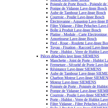
Poignée de Porte Bosch - Poignée de
Pompe de Vidange Lave-linge Bosch
Aube de Tambour Lave-linge Bosch
Courroie - Poulie Lave-linge Bosch
Électrovanne - Aquastop Lave-linge 
Filtre Vidange - Filtre Peluches Lave
Boîte à Produit Lave-linge Bosch
Platine - Module - Carte Electroniqu
Amortisseur Lave-linge Bosch
Pied - Roue - Roulette Lave-linge Bo
Tuyau - Fixation - Raccord Lave-lin
Porte - Hublot - Verre de Hublot Lav
Pièces détachées lave linge SIEMENS
Manchette - Joint de Porte - Hublot
Fermeture - Sécurité de Porte Lave-
Résistance Lave-linge SIEMENS
Aube de Tambour Lave-linge SIEM
Charbon Moteur Lave-linge SIEME
Moteur Lave-linge SIEMENS
Poignée de Porte - Poignée de Hubl
Pompe de Vidange Lave-linge SIE
Courroie - Poulie Lave-linge SIEME
Porte - Hublot - Verre de Hublot La
Filtre Vidange - Filtre Peluches La