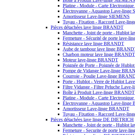
Boîte à Produit Lave-linge SIEMENS
Platine - Module - Carte Electroniq
Électrovanne - Aquastop Lave-ling
Amortisseur Lave-linge SIEMENS
Tuyau - Fixation - Raccord Lave-li
Pièces détachées lave linge BRANDT
Manchette - Joint de porte - Hublot
Fermeture - Sécurité de porte lave-
Résistance lave linge BRANDT
Aube de tambour lave linge BRAND
Charbon moteur lave linge BRANDT
Moteur lave-linge BRANDT
Poignée de Porte - Poignée de Hub
Pompe de Vidange Lave-linge BR
Courroie - Poulie Lave-linge BRAN
Porte - Hublot - Verre de Hublot L
Filtre Vidange - Filtre Peluche Lav
Boîte à Produit Lave-linge BRANDT
Platine - Module - Carte Electroni
Électrovanne - Aquastop Lave-lin
Amortisseur Lave-linge BRANDT
Tuyau - Fixation - Raccord Lave-l
Pièces détachées lave linge DE DIETRICH
Manchette - Joint de porte - Hublot
Fermeture - Securite de porte lave-