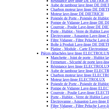
Résistance lave linge DE DIETRICH
Aube de tambour lave linge DE DI
Charbon moteur lave linge DE DIE
Moteur lave-linge DE DIETRICH
Poignée de Porte - Poignée de Hubl
Pompe de Vidange Lave-linge DE 
Courroie - Poulie Lave-linge DE D
Porte - Hublot - Verre de Hublot L
Électrovanne - Aquastop Lave-ling
Filtre Vidange - Filtre Peluche Lav
Boîte à Produit Lave-linge DE DIE
Platine - Module - Carte Electroni
Pièces détachées lave linge ELECTROLU
Manchette - Joint de porte - Hublo
Fermeture - Sécurité de porte lav
Résistance lave linge ELECTROLU
Aube de tambour lave linge ELE
Charbon moteur lave linge ELEC
Moteur lave-linge ELECTROLUX
Poignée de Porte - Poignée de Hu
Pompe de Vidange Lave-linge EL
Courroie - Poulie Lave-linge EL
Porte - Hublot - Verre de Hublot 
Électrovanne - Aquastop Lave-li
Filtre Vidange - Filtre Peluche La