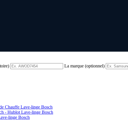
toire)
La marque (optionnel)
 de Chauffe Lave-linge Bosch
ch - Hublot Lave-linge Bosch
Lave-linge Bosch