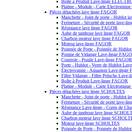
Boîte à Produit Lave-linge ELEC
Platine - Module - Carte Electron
Pièces détachées lave linge FAGOR
Manchette - Joint de porte - Hublot 
Fermeture - Sécurité de porte lave-
Résistance lave linge FAGOR
Aube de tambour lave linge FAGOR
Charbon moteur lave linge FAGOR
Moteur lave-linge FAGOR
Poignée de Porte - Poignée de Hubl
Pompe de Vidange Lave-linge FAG
Courroie - Poulie Lave-linge FAGOR
Porte - Hublot - Verre de Hublot La
Électrovanne - Aquastop Lave-ling
Filtre Vidange - Filtre Peluche Lav
Boîte à Produit Lave-linge FAGOR
Platine - Module - Carte Electroniq
Pièces détachées lave linge SCHOLTES
Manchette - Joint de porte - Hublot
Fermeture - Sécurité de porte lave-
Résistance Lave-linge - Corps de C
Aube de tambour lave linge SCHOL
Charbon moteur lave linge SCHOLT
Moteur lave-linge SCHOLTES
Poignée de Porte - Poignée de Hub