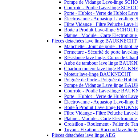
Pompe de Vidange Lave-linge SCH
Courroie - Poulie Lave-linge SCHO
Porte - Hublot - Verre de Hublot L
Électrovanne - Aquastop Lave-lin
Filtre Vidange - Filtre Peluche Lav
Boîte à Produit Lave-linge SCHOLT
Platine - Module - Carte Electroni
Pièces détachées lave linge BAUKNECHT
Manchette - Joint de porte - Hublo
Fermeture - Sécurité de porte lav
Résistance lave linge- Corps de C
Aube de tambour lave linge BAU
Charbon moteur lave linge BAUK
Moteur lave-linge BAUKNECHT
Poignée de Porte - Poignée de Hu
Pompe de Vidange Lave-linge B
Courroie - Poulie Lave-linge BA
Porte - Hublot - Verre de Hublot 
Électrovanne - Aquastop Lave-li
Boite à Produit Lave-linge BAUK
Filtre Vidange - Filtre Peluche L
Platine - Module - Carte Electron
Croisillon - Roulement - Palier de T
Tuyau - Fixation - Raccord lave-ling
Pièces détachées lave linge AEG