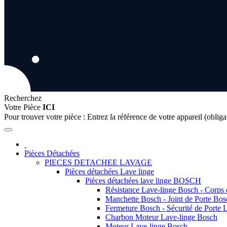
Recherchez
Votre Pièce
ICI
Pour trouver votre pièce :
Entrez la référence de votre appareil (obliga
Pièces Détachées
PIECES DETACHEE LAVAGE
Pièces détachées Lave linge
Pièces détachées lave linge BOSCH
Résistance Lave-linge Bosch - Corps
Manchette Bosch - Joint de Porte Bos
Fermeture Bosch - Sécurité de Porte 
Charbon Moteur Lave-linge Bosch
Moteur Lave-linge Bosch