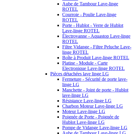
Aube de Tambour Lave-linge
ROTEL
Courroie - Poulie Lave-linge
ROTEL
Porte - Hublot - Verre de Hublot
Lave-linge ROTEL
Électrovanne - Aquastop Lave-linge
ROTEL
Filtre Vidange - Filtre Peluche Lave-
linge ROTEL
Boîte à Produit Lave-linge ROTEL
Platine - Module - Carte
Electronique Lave-linge ROTEL
Pièces détachées lave linge LG
Fermeture - Sécurité de porte lave-
linge LG
Manchette - Joint de porte - Hublot
lave-linge LG
Résistance Lave-linge LG
Charbon Moteur Lave-linge LG
Moteur Lave-linge LG
Poignée de Porte - Poignée de
Hublot Lave-linge LG
Pompe de Vidange Lave-linge LG
Aube de Tambour Lave-linge LG