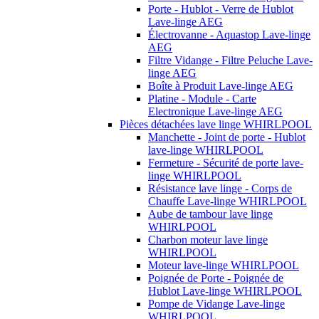
Porte - Hublot - Verre de Hublot
Lave-linge AEG
Électrovanne - Aquastop Lave-linge
AEG
Filtre Vidange - Filtre Peluche Lave-
linge AEG
Boîte à Produit Lave-linge AEG
Platine - Module - Carte
Electronique Lave-linge AEG
Pièces détachées lave linge WHIRLPOOL
Manchette - Joint de porte - Hublot
lave-linge WHIRLPOOL
Fermeture - Sécurité de porte lave-
linge WHIRLPOOL
Résistance lave linge - Corps de
Chauffe Lave-linge WHIRLPOOL
Aube de tambour lave linge
WHIRLPOOL
Charbon moteur lave linge
WHIRLPOOL
Moteur lave-linge WHIRLPOOL
Poignée de Porte - Poignée de
Hublot Lave-linge WHIRLPOOL
Pompe de Vidange Lave-linge
WHIRLPOOL