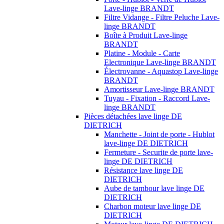
Lave-linge BRANDT
Filtre Vidange - Filtre Peluche Lave-
linge BRANDT
Boîte à Produit Lave-linge
BRANDT
Platine - Module - Carte
Electronique Lave-linge BRANDT
Électrovanne - Aquastop Lave-linge
BRANDT
Amortisseur Lave-linge BRANDT
Tuyau - Fixation - Raccord Lave-
linge BRANDT
Pièces détachées lave linge DE
DIETRICH
Manchette - Joint de porte - Hublot
lave-linge DE DIETRICH
Fermeture - Securite de porte lave-
linge DE DIETRICH
Résistance lave linge DE
DIETRICH
Aube de tambour lave linge DE
DIETRICH
Charbon moteur lave linge DE
DIETRICH