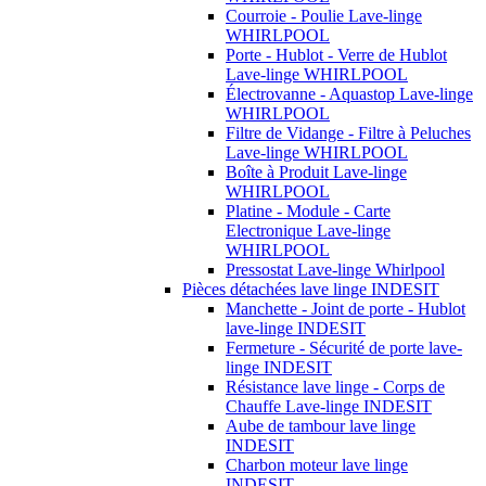
Courroie - Poulie Lave-linge
WHIRLPOOL
Porte - Hublot - Verre de Hublot
Lave-linge WHIRLPOOL
Électrovanne - Aquastop Lave-linge
WHIRLPOOL
Filtre de Vidange - Filtre à Peluches
Lave-linge WHIRLPOOL
Boîte à Produit Lave-linge
WHIRLPOOL
Platine - Module - Carte
Electronique Lave-linge
WHIRLPOOL
Pressostat Lave-linge Whirlpool
Pièces détachées lave linge INDESIT
Manchette - Joint de porte - Hublot
lave-linge INDESIT
Fermeture - Sécurité de porte lave-
linge INDESIT
Résistance lave linge - Corps de
Chauffe Lave-linge INDESIT
Aube de tambour lave linge
INDESIT
Charbon moteur lave linge
INDESIT