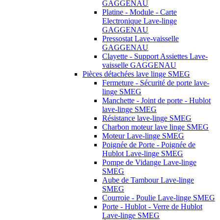
GAGGENAU
Platine - Module - Carte
Electronique Lave-linge
GAGGENAU
Pressostat Lave-vaisselle
GAGGENAU
Clayette - Support Assiettes Lave-
vaisselle GAGGENAU
Pièces détachées lave linge SMEG
Fermeture - Sécurité de porte lave-
linge SMEG
Manchette - Joint de porte - Hublot
lave-linge SMEG
Résistance lave-linge SMEG
Charbon moteur lave linge SMEG
Moteur Lave-linge SMEG
Poignée de Porte - Poignée de
Hublot Lave-linge SMEG
Pompe de Vidange Lave-linge
SMEG
Aube de Tambour Lave-linge
SMEG
Courroie - Poulie Lave-linge SMEG
Porte - Hublot - Verre de Hublot
Lave-linge SMEG