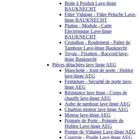
Boite à Produit Lave-linge
BAUKNECHT
Filtre Vidange - Filtre Peluche Lave-
linge BAUKNECHT
Platine - Module - Carte
Electronique Lave-linge
BAUKNECHT
Croisillon - Roulement - Palier de
Tambour Lave-linge Bauknecht
Tuyau - Fixation - Raccord lave-
linge Bauknecht
Pièces détachées lave linge AEG
Manchette - Joint de porte - Hublot
lave-linge AEG
Fermeture - Sécurité de porte lave-
linge AEG
Résistance lave linge - Corps de
chauffe lave-linge AEG
Aube de tambour lave linge AEG
Charbon moteur lave linge AEG
Moteur lave-linge AEG
Poignée de Porte - Poignée de
Hublot Lave-linge AEG
Pompe de Vidange Lave-linge AEG
Courroie - Poulie Lave-linge AEG