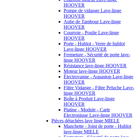
HOOVER
Pompe de vidange Lave-linge
HOOVER
Aube de Tambour Lave-linge
HOOVER
Courroie - Poulie Lave-linge
HOOVER
Porte - Hublot - Verre de hublot
Lave-linge HOOVER
Fermeture - Sécurité de porte lave-
linge HOOVER
Résistance lave-linge HOOVER
Moteur lave-linge HOOVER
Électrovanne - Aquastop Lave-linge
HOOVER
Filtre Vidange - Filtre Peluche Lave-
linge HOOVER
Boîte à Produit Lave-linge
HOOVER
Platine - Module - Carte
Electronique Lave-linge HOOVER
Pièces détachées lave linge MIELE
Manchette - Joint de porte - Hublot
lave-linge MIELE