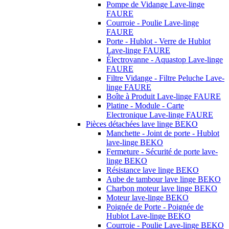
Pompe de Vidange Lave-linge
FAURE
Courroie - Poulie Lave-linge
FAURE
Porte - Hublot - Verre de Hublot
Lave-linge FAURE
Électrovanne - Aquastop Lave-linge
FAURE
Filtre Vidange - Filtre Peluche Lave-
linge FAURE
Boîte à Produit Lave-linge FAURE
Platine - Module - Carte
Electronique Lave-linge FAURE
Pièces détachées lave linge BEKO
Manchette - Joint de porte - Hublot
lave-linge BEKO
Fermeture - Sécurité de porte lave-
linge BEKO
Résistance lave linge BEKO
Aube de tambour lave linge BEKO
Charbon moteur lave linge BEKO
Moteur lave-linge BEKO
Poignée de Porte - Poignée de
Hublot Lave-linge BEKO
Courroie - Poulie Lave-linge BEKO