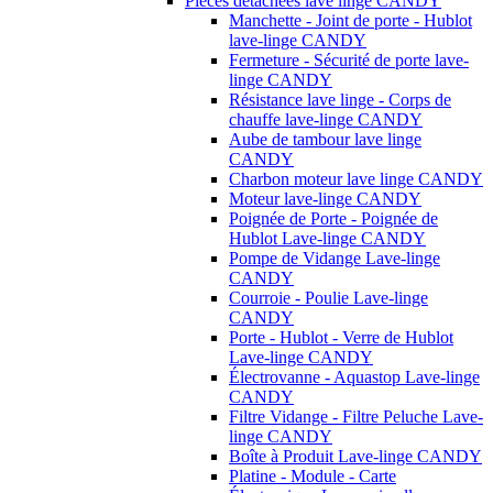
Pièces détachées lave linge CANDY
Manchette - Joint de porte - Hublot
lave-linge CANDY
Fermeture - Sécurité de porte lave-
linge CANDY
Résistance lave linge - Corps de
chauffe lave-linge CANDY
Aube de tambour lave linge
CANDY
Charbon moteur lave linge CANDY
Moteur lave-linge CANDY
Poignée de Porte - Poignée de
Hublot Lave-linge CANDY
Pompe de Vidange Lave-linge
CANDY
Courroie - Poulie Lave-linge
CANDY
Porte - Hublot - Verre de Hublot
Lave-linge CANDY
Électrovanne - Aquastop Lave-linge
CANDY
Filtre Vidange - Filtre Peluche Lave-
linge CANDY
Boîte à Produit Lave-linge CANDY
Platine - Module - Carte