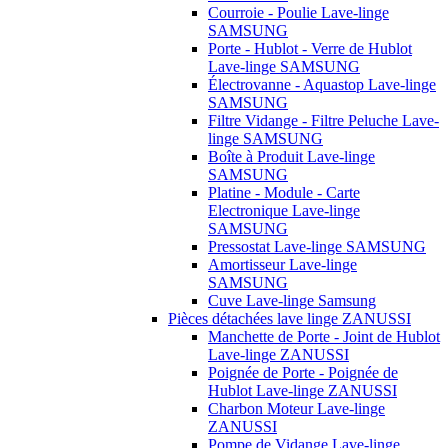
Courroie - Poulie Lave-linge
SAMSUNG
Porte - Hublot - Verre de Hublot
Lave-linge SAMSUNG
Électrovanne - Aquastop Lave-linge
SAMSUNG
Filtre Vidange - Filtre Peluche Lave-
linge SAMSUNG
Boîte à Produit Lave-linge
SAMSUNG
Platine - Module - Carte
Electronique Lave-linge
SAMSUNG
Pressostat Lave-linge SAMSUNG
Amortisseur Lave-linge
SAMSUNG
Cuve Lave-linge Samsung
Pièces détachées lave linge ZANUSSI
Manchette de Porte - Joint de Hublot
Lave-linge ZANUSSI
Poignée de Porte - Poignée de
Hublot Lave-linge ZANUSSI
Charbon Moteur Lave-linge
ZANUSSI
Pompe de Vidange Lave-linge