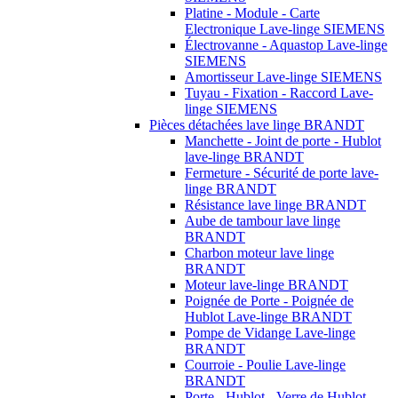
Platine - Module - Carte
Electronique Lave-linge SIEMENS
Électrovanne - Aquastop Lave-linge
SIEMENS
Amortisseur Lave-linge SIEMENS
Tuyau - Fixation - Raccord Lave-
linge SIEMENS
Pièces détachées lave linge BRANDT
Manchette - Joint de porte - Hublot
lave-linge BRANDT
Fermeture - Sécurité de porte lave-
linge BRANDT
Résistance lave linge BRANDT
Aube de tambour lave linge
BRANDT
Charbon moteur lave linge
BRANDT
Moteur lave-linge BRANDT
Poignée de Porte - Poignée de
Hublot Lave-linge BRANDT
Pompe de Vidange Lave-linge
BRANDT
Courroie - Poulie Lave-linge
BRANDT
Porte - Hublot - Verre de Hublot