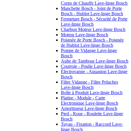
Corps de Chauffe Lave-linge Bosch
Manchette Bosch - Joint de Porte
Bosch - Hublot Lave-linge Bosch
Fermeture Bosch - Sécurité de Porte
Lave-linge Bosch
Charbon Moteur Lave-linge Bosch
Moteur Lave-linge Bosch
Poignée de Porte Bosch - Poignée
de Hublot Lave-linge Bosch
Pompe de Vidange Lave-linge
Bosch
Aube de Tambour Lave-linge Bosch
Courroie - Poulie Lave-linge Bosch
Électrovanne - Aquastop Lave-linge
Bosch
Filtre Vidange - Filtre Peluches
Lave-linge Bosch
Boîte à Produit Lave-linge Bosch
Platine - Module - Carte
Electronique Lave-linge Bosch
Amortisseur Lave-linge Bosch
Pied - Roue - Roulette Lave-linge
Bosch
Tuyau - Fixation - Raccord Lave-
linge Bosch