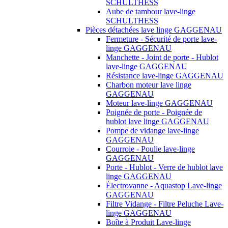
SCHULTHESS
Aube de tambour lave-linge
SCHULTHESS
Pièces détachées lave linge GAGGENAU
Fermeture - Sécurité de porte lave-
linge GAGGENAU
Manchette - Joint de porte - Hublot
lave-linge GAGGENAU
Résistance lave-linge GAGGENAU
Charbon moteur lave linge
GAGGENAU
Moteur lave-linge GAGGENAU
Poignée de porte - Poignée de
hublot lave linge GAGGENAU
Pompe de vidange lave-linge
GAGGENAU
Courroie - Poulie lave-linge
GAGGENAU
Porte - Hublot - Verre de hublot lave
linge GAGGENAU
Électrovanne - Aquastop Lave-linge
GAGGENAU
Filtre Vidange - Filtre Peluche Lave-
linge GAGGENAU
Boîte à Produit Lave-linge