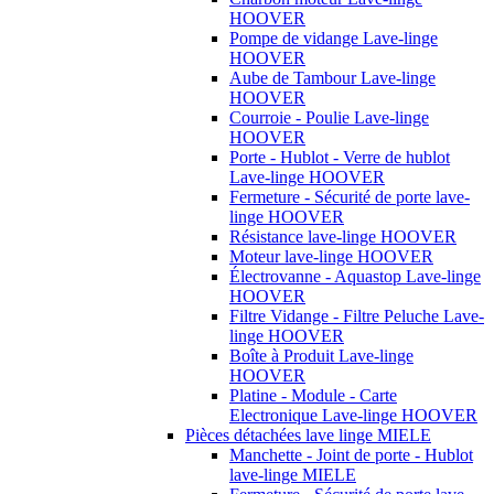
HOOVER
Pompe de vidange Lave-linge
HOOVER
Aube de Tambour Lave-linge
HOOVER
Courroie - Poulie Lave-linge
HOOVER
Porte - Hublot - Verre de hublot
Lave-linge HOOVER
Fermeture - Sécurité de porte lave-
linge HOOVER
Résistance lave-linge HOOVER
Moteur lave-linge HOOVER
Électrovanne - Aquastop Lave-linge
HOOVER
Filtre Vidange - Filtre Peluche Lave-
linge HOOVER
Boîte à Produit Lave-linge
HOOVER
Platine - Module - Carte
Electronique Lave-linge HOOVER
Pièces détachées lave linge MIELE
Manchette - Joint de porte - Hublot
lave-linge MIELE