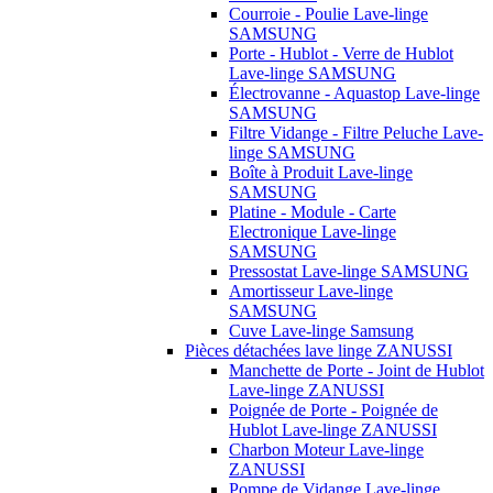
Courroie - Poulie Lave-linge
SAMSUNG
Porte - Hublot - Verre de Hublot
Lave-linge SAMSUNG
Électrovanne - Aquastop Lave-linge
SAMSUNG
Filtre Vidange - Filtre Peluche Lave-
linge SAMSUNG
Boîte à Produit Lave-linge
SAMSUNG
Platine - Module - Carte
Electronique Lave-linge
SAMSUNG
Pressostat Lave-linge SAMSUNG
Amortisseur Lave-linge
SAMSUNG
Cuve Lave-linge Samsung
Pièces détachées lave linge ZANUSSI
Manchette de Porte - Joint de Hublot
Lave-linge ZANUSSI
Poignée de Porte - Poignée de
Hublot Lave-linge ZANUSSI
Charbon Moteur Lave-linge
ZANUSSI
Pompe de Vidange Lave-linge