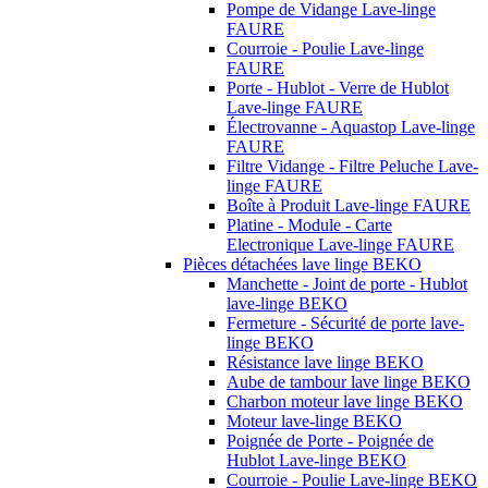
Pompe de Vidange Lave-linge
FAURE
Courroie - Poulie Lave-linge
FAURE
Porte - Hublot - Verre de Hublot
Lave-linge FAURE
Électrovanne - Aquastop Lave-linge
FAURE
Filtre Vidange - Filtre Peluche Lave-
linge FAURE
Boîte à Produit Lave-linge FAURE
Platine - Module - Carte
Electronique Lave-linge FAURE
Pièces détachées lave linge BEKO
Manchette - Joint de porte - Hublot
lave-linge BEKO
Fermeture - Sécurité de porte lave-
linge BEKO
Résistance lave linge BEKO
Aube de tambour lave linge BEKO
Charbon moteur lave linge BEKO
Moteur lave-linge BEKO
Poignée de Porte - Poignée de
Hublot Lave-linge BEKO
Courroie - Poulie Lave-linge BEKO