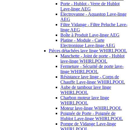
Porte - Hublot - Verre de Hublot
Lave-linge AEG
Électrovanne - Aquastop Lave-linge
AEG
Filtre Vidange - Filtre Peluche Lave-
linge AEG
Boîte à Produit Lave-linge AEG
Platine - Module - Carte
Electronique Lave-linge AEG
Pièces détachées lave linge WHIRLPOOL
Manchette - Joint de porte - Hublot
lave-linge WHIRLPOOL
Fermeture - Sécurité de porte lave-
linge WHIRLPOOL
Résistance lave linge - Corps de
Chauffe Lave-linge WHIRLPOOL
Aube de tambour lave linge
WHIRLPOOL
Charbon moteur lave linge
WHIRLPOOL
Moteur lave-linge WHIRLPOOL
Poignée de Porte - Poignée de
Hublot Lave-linge WHIRLPOOL
Pompe de Vidange Lave-linge
WHIRLPOOL