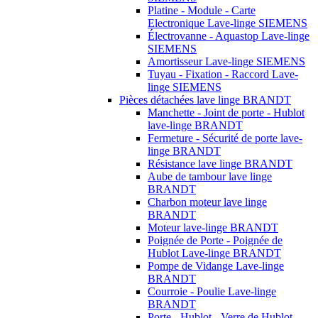
Platine - Module - Carte
Electronique Lave-linge SIEMENS
Électrovanne - Aquastop Lave-linge
SIEMENS
Amortisseur Lave-linge SIEMENS
Tuyau - Fixation - Raccord Lave-
linge SIEMENS
Pièces détachées lave linge BRANDT
Manchette - Joint de porte - Hublot
lave-linge BRANDT
Fermeture - Sécurité de porte lave-
linge BRANDT
Résistance lave linge BRANDT
Aube de tambour lave linge
BRANDT
Charbon moteur lave linge
BRANDT
Moteur lave-linge BRANDT
Poignée de Porte - Poignée de
Hublot Lave-linge BRANDT
Pompe de Vidange Lave-linge
BRANDT
Courroie - Poulie Lave-linge
BRANDT
Porte - Hublot - Verre de Hublot