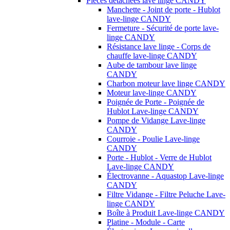
Pièces détachées lave linge CANDY
Manchette - Joint de porte - Hublot
lave-linge CANDY
Fermeture - Sécurité de porte lave-
linge CANDY
Résistance lave linge - Corps de
chauffe lave-linge CANDY
Aube de tambour lave linge
CANDY
Charbon moteur lave linge CANDY
Moteur lave-linge CANDY
Poignée de Porte - Poignée de
Hublot Lave-linge CANDY
Pompe de Vidange Lave-linge
CANDY
Courroie - Poulie Lave-linge
CANDY
Porte - Hublot - Verre de Hublot
Lave-linge CANDY
Électrovanne - Aquastop Lave-linge
CANDY
Filtre Vidange - Filtre Peluche Lave-
linge CANDY
Boîte à Produit Lave-linge CANDY
Platine - Module - Carte