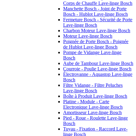
Corps de Chauffe Lave-linge Bosch
Manchette Bosch - Joint de Porte
Bosch - Hublot Lave-linge Bosch
Fermeture Bosch - Sécurité de Porte
Lave-linge Bosch
Charbon Moteur Lave-linge Bosch
Moteur Lave-linge Bosch
Poignée de Porte Bosch - Poignée
de Hublot Lave-linge Bosch
Pompe de Vidange Lave-linge
Bosch
Aube de Tambour Lave-linge Bosch
Courroie - Poulie Lave-linge Bosch
Électrovanne - Aquastop Lave-linge
Bosch
Filtre Vidange - Filtre Peluches
Lave-linge Bosch
Boîte à Produit Lave-linge Bosch
Platine - Module - Carte
Electronique Lave-linge Bosch
Amortisseur Lave-linge Bosch
Pied - Roue - Roulette Lave-linge
Bosch
Tuyau - Fixation - Raccord Lave-
linge Bosch