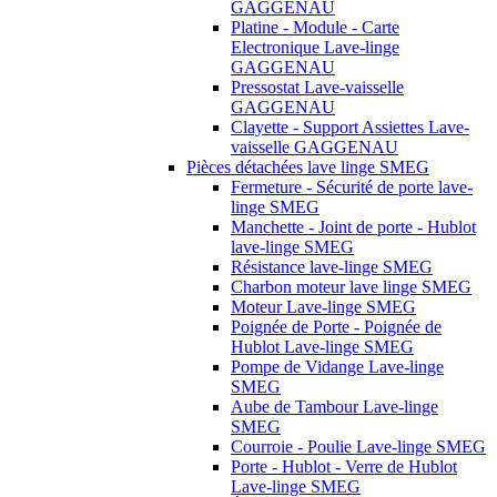
GAGGENAU
Platine - Module - Carte
Electronique Lave-linge
GAGGENAU
Pressostat Lave-vaisselle
GAGGENAU
Clayette - Support Assiettes Lave-
vaisselle GAGGENAU
Pièces détachées lave linge SMEG
Fermeture - Sécurité de porte lave-
linge SMEG
Manchette - Joint de porte - Hublot
lave-linge SMEG
Résistance lave-linge SMEG
Charbon moteur lave linge SMEG
Moteur Lave-linge SMEG
Poignée de Porte - Poignée de
Hublot Lave-linge SMEG
Pompe de Vidange Lave-linge
SMEG
Aube de Tambour Lave-linge
SMEG
Courroie - Poulie Lave-linge SMEG
Porte - Hublot - Verre de Hublot
Lave-linge SMEG