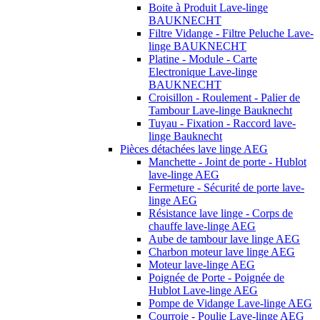
Boite à Produit Lave-linge
BAUKNECHT
Filtre Vidange - Filtre Peluche Lave-
linge BAUKNECHT
Platine - Module - Carte
Electronique Lave-linge
BAUKNECHT
Croisillon - Roulement - Palier de
Tambour Lave-linge Bauknecht
Tuyau - Fixation - Raccord lave-
linge Bauknecht
Pièces détachées lave linge AEG
Manchette - Joint de porte - Hublot
lave-linge AEG
Fermeture - Sécurité de porte lave-
linge AEG
Résistance lave linge - Corps de
chauffe lave-linge AEG
Aube de tambour lave linge AEG
Charbon moteur lave linge AEG
Moteur lave-linge AEG
Poignée de Porte - Poignée de
Hublot Lave-linge AEG
Pompe de Vidange Lave-linge AEG
Courroie - Poulie Lave-linge AEG