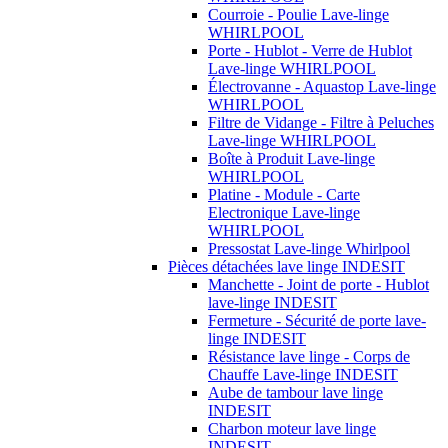
Courroie - Poulie Lave-linge
WHIRLPOOL
Porte - Hublot - Verre de Hublot
Lave-linge WHIRLPOOL
Électrovanne - Aquastop Lave-linge
WHIRLPOOL
Filtre de Vidange - Filtre à Peluches
Lave-linge WHIRLPOOL
Boîte à Produit Lave-linge
WHIRLPOOL
Platine - Module - Carte
Electronique Lave-linge
WHIRLPOOL
Pressostat Lave-linge Whirlpool
Pièces détachées lave linge INDESIT
Manchette - Joint de porte - Hublot
lave-linge INDESIT
Fermeture - Sécurité de porte lave-
linge INDESIT
Résistance lave linge - Corps de
Chauffe Lave-linge INDESIT
Aube de tambour lave linge
INDESIT
Charbon moteur lave linge
INDESIT