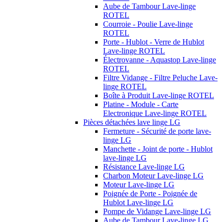
Aube de Tambour Lave-linge
ROTEL
Courroie - Poulie Lave-linge
ROTEL
Porte - Hublot - Verre de Hublot
Lave-linge ROTEL
Électrovanne - Aquastop Lave-linge
ROTEL
Filtre Vidange - Filtre Peluche Lave-
linge ROTEL
Boîte à Produit Lave-linge ROTEL
Platine - Module - Carte
Electronique Lave-linge ROTEL
Pièces détachées lave linge LG
Fermeture - Sécurité de porte lave-
linge LG
Manchette - Joint de porte - Hublot
lave-linge LG
Résistance Lave-linge LG
Charbon Moteur Lave-linge LG
Moteur Lave-linge LG
Poignée de Porte - Poignée de
Hublot Lave-linge LG
Pompe de Vidange Lave-linge LG
Aube de Tambour Lave-linge LG