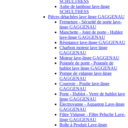
SCHULTHESS
Aube de tambour lave-linge
SCHULTHESS
Pièces détachées lave linge GAGGENAU
Fermeture - Sécurité de porte lave-
linge GAGGENAU
Manchette - Joint de porte - Hublot
lave-linge GAGGENAU
Résistance lave-linge GAGGENAU
Charbon moteur lave linge
GAGGENAU
Moteur lave-linge GAGGENAU
Poignée de porte - Poignée de
hublot lave linge GAGGENAU
Pompe de vidange lave-linge
GAGGENAU
Courroie - Poulie lave-linge
GAGGENAU
Porte - Hublot - Verre de hublot lave
linge GAGGENAU
Électrovanne - Aquastop Lave-linge
GAGGENAU
Filtre Vidange - Filtre Peluche Lave-
linge GAGGENAU
Boîte à Produit Lave-linge