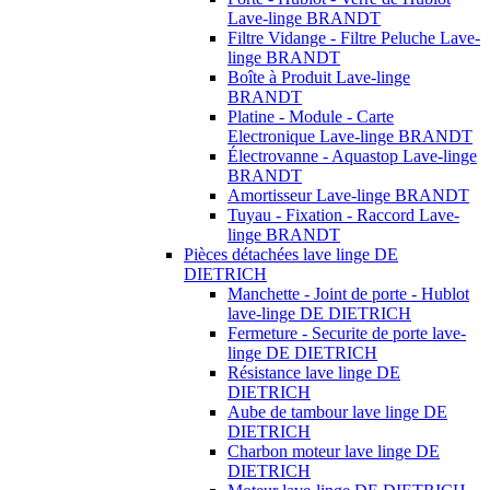
Lave-linge BRANDT
Filtre Vidange - Filtre Peluche Lave-
linge BRANDT
Boîte à Produit Lave-linge
BRANDT
Platine - Module - Carte
Electronique Lave-linge BRANDT
Électrovanne - Aquastop Lave-linge
BRANDT
Amortisseur Lave-linge BRANDT
Tuyau - Fixation - Raccord Lave-
linge BRANDT
Pièces détachées lave linge DE
DIETRICH
Manchette - Joint de porte - Hublot
lave-linge DE DIETRICH
Fermeture - Securite de porte lave-
linge DE DIETRICH
Résistance lave linge DE
DIETRICH
Aube de tambour lave linge DE
DIETRICH
Charbon moteur lave linge DE
DIETRICH