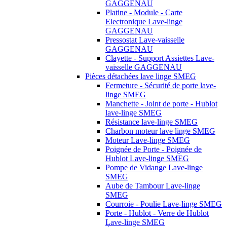
GAGGENAU
Platine - Module - Carte
Electronique Lave-linge
GAGGENAU
Pressostat Lave-vaisselle
GAGGENAU
Clayette - Support Assiettes Lave-
vaisselle GAGGENAU
Pièces détachées lave linge SMEG
Fermeture - Sécurité de porte lave-
linge SMEG
Manchette - Joint de porte - Hublot
lave-linge SMEG
Résistance lave-linge SMEG
Charbon moteur lave linge SMEG
Moteur Lave-linge SMEG
Poignée de Porte - Poignée de
Hublot Lave-linge SMEG
Pompe de Vidange Lave-linge
SMEG
Aube de Tambour Lave-linge
SMEG
Courroie - Poulie Lave-linge SMEG
Porte - Hublot - Verre de Hublot
Lave-linge SMEG