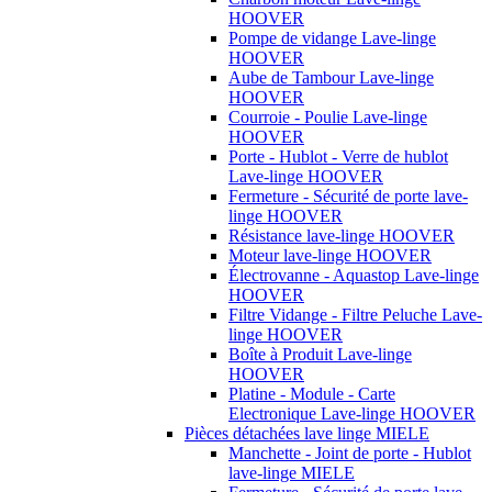
HOOVER
Pompe de vidange Lave-linge
HOOVER
Aube de Tambour Lave-linge
HOOVER
Courroie - Poulie Lave-linge
HOOVER
Porte - Hublot - Verre de hublot
Lave-linge HOOVER
Fermeture - Sécurité de porte lave-
linge HOOVER
Résistance lave-linge HOOVER
Moteur lave-linge HOOVER
Électrovanne - Aquastop Lave-linge
HOOVER
Filtre Vidange - Filtre Peluche Lave-
linge HOOVER
Boîte à Produit Lave-linge
HOOVER
Platine - Module - Carte
Electronique Lave-linge HOOVER
Pièces détachées lave linge MIELE
Manchette - Joint de porte - Hublot
lave-linge MIELE