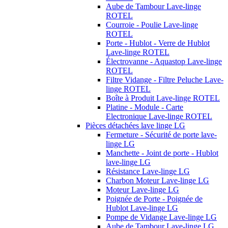
Aube de Tambour Lave-linge
ROTEL
Courroie - Poulie Lave-linge
ROTEL
Porte - Hublot - Verre de Hublot
Lave-linge ROTEL
Électrovanne - Aquastop Lave-linge
ROTEL
Filtre Vidange - Filtre Peluche Lave-
linge ROTEL
Boîte à Produit Lave-linge ROTEL
Platine - Module - Carte
Electronique Lave-linge ROTEL
Pièces détachées lave linge LG
Fermeture - Sécurité de porte lave-
linge LG
Manchette - Joint de porte - Hublot
lave-linge LG
Résistance Lave-linge LG
Charbon Moteur Lave-linge LG
Moteur Lave-linge LG
Poignée de Porte - Poignée de
Hublot Lave-linge LG
Pompe de Vidange Lave-linge LG
Aube de Tambour Lave-linge LG