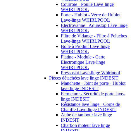
Courroie - Poulie Lave-linge
WHIRLPOOL
Porte - Hublot - Verre de Hublot
Lave-linge WHIRLPOOL
Électrovanne - Aquastop Lave-linge
WHIRLPOOL
Filtre de Vidange - Filtre à Peluches
Lave-linge WHIRLPOOL
Boîte à Produit Lave-linge
WHIRLPOOL
Platine - Module - Carte
Electronique Lave-linge
WHIRLPOOL
Pressostat Lave-linge Whirlpool
Pièces détachées lave linge INDESIT
Manchette - Joint de porte - Hublot
lave-linge INDESIT
Fermeture - Sécurité de porte lave-
linge INDESIT
Résistance lave linge - Corps de
Chauffe Lave-linge INDESIT
Aube de tambour lave linge
INDESIT
Charbon moteur lave linge
INDESIT