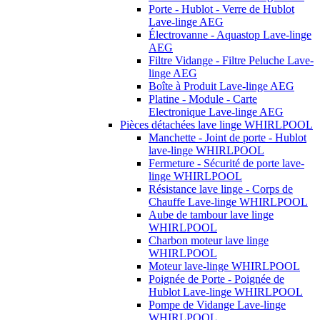
Porte - Hublot - Verre de Hublot
Lave-linge AEG
Électrovanne - Aquastop Lave-linge
AEG
Filtre Vidange - Filtre Peluche Lave-
linge AEG
Boîte à Produit Lave-linge AEG
Platine - Module - Carte
Electronique Lave-linge AEG
Pièces détachées lave linge WHIRLPOOL
Manchette - Joint de porte - Hublot
lave-linge WHIRLPOOL
Fermeture - Sécurité de porte lave-
linge WHIRLPOOL
Résistance lave linge - Corps de
Chauffe Lave-linge WHIRLPOOL
Aube de tambour lave linge
WHIRLPOOL
Charbon moteur lave linge
WHIRLPOOL
Moteur lave-linge WHIRLPOOL
Poignée de Porte - Poignée de
Hublot Lave-linge WHIRLPOOL
Pompe de Vidange Lave-linge
WHIRLPOOL