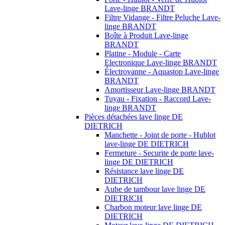
Lave-linge BRANDT
Filtre Vidange - Filtre Peluche Lave-
linge BRANDT
Boîte à Produit Lave-linge
BRANDT
Platine - Module - Carte
Electronique Lave-linge BRANDT
Électrovanne - Aquastop Lave-linge
BRANDT
Amortisseur Lave-linge BRANDT
Tuyau - Fixation - Raccord Lave-
linge BRANDT
Pièces détachées lave linge DE
DIETRICH
Manchette - Joint de porte - Hublot
lave-linge DE DIETRICH
Fermeture - Securite de porte lave-
linge DE DIETRICH
Résistance lave linge DE
DIETRICH
Aube de tambour lave linge DE
DIETRICH
Charbon moteur lave linge DE
DIETRICH