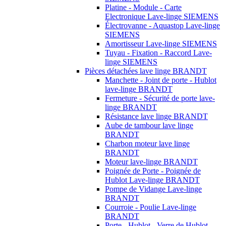
Platine - Module - Carte
Electronique Lave-linge SIEMENS
Électrovanne - Aquastop Lave-linge
SIEMENS
Amortisseur Lave-linge SIEMENS
Tuyau - Fixation - Raccord Lave-
linge SIEMENS
Pièces détachées lave linge BRANDT
Manchette - Joint de porte - Hublot
lave-linge BRANDT
Fermeture - Sécurité de porte lave-
linge BRANDT
Résistance lave linge BRANDT
Aube de tambour lave linge
BRANDT
Charbon moteur lave linge
BRANDT
Moteur lave-linge BRANDT
Poignée de Porte - Poignée de
Hublot Lave-linge BRANDT
Pompe de Vidange Lave-linge
BRANDT
Courroie - Poulie Lave-linge
BRANDT
Porte - Hublot - Verre de Hublot