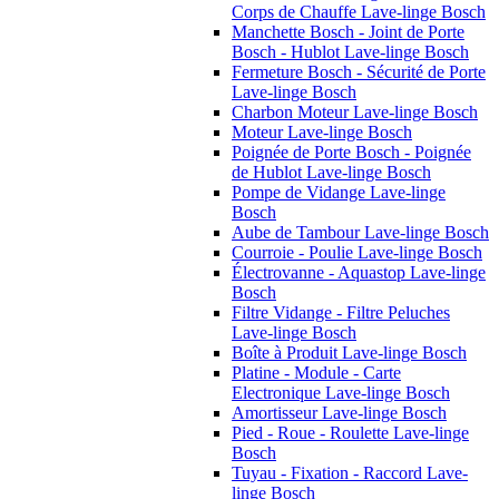
Corps de Chauffe Lave-linge Bosch
Manchette Bosch - Joint de Porte
Bosch - Hublot Lave-linge Bosch
Fermeture Bosch - Sécurité de Porte
Lave-linge Bosch
Charbon Moteur Lave-linge Bosch
Moteur Lave-linge Bosch
Poignée de Porte Bosch - Poignée
de Hublot Lave-linge Bosch
Pompe de Vidange Lave-linge
Bosch
Aube de Tambour Lave-linge Bosch
Courroie - Poulie Lave-linge Bosch
Électrovanne - Aquastop Lave-linge
Bosch
Filtre Vidange - Filtre Peluches
Lave-linge Bosch
Boîte à Produit Lave-linge Bosch
Platine - Module - Carte
Electronique Lave-linge Bosch
Amortisseur Lave-linge Bosch
Pied - Roue - Roulette Lave-linge
Bosch
Tuyau - Fixation - Raccord Lave-
linge Bosch