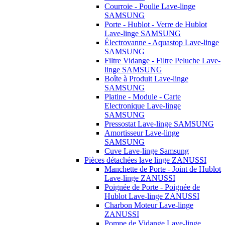
Courroie - Poulie Lave-linge
SAMSUNG
Porte - Hublot - Verre de Hublot
Lave-linge SAMSUNG
Électrovanne - Aquastop Lave-linge
SAMSUNG
Filtre Vidange - Filtre Peluche Lave-
linge SAMSUNG
Boîte à Produit Lave-linge
SAMSUNG
Platine - Module - Carte
Electronique Lave-linge
SAMSUNG
Pressostat Lave-linge SAMSUNG
Amortisseur Lave-linge
SAMSUNG
Cuve Lave-linge Samsung
Pièces détachées lave linge ZANUSSI
Manchette de Porte - Joint de Hublot
Lave-linge ZANUSSI
Poignée de Porte - Poignée de
Hublot Lave-linge ZANUSSI
Charbon Moteur Lave-linge
ZANUSSI
Pompe de Vidange Lave-linge