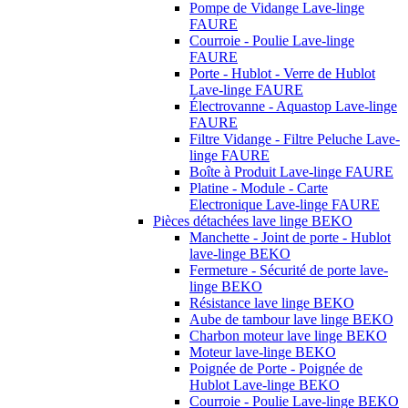
Pompe de Vidange Lave-linge
FAURE
Courroie - Poulie Lave-linge
FAURE
Porte - Hublot - Verre de Hublot
Lave-linge FAURE
Électrovanne - Aquastop Lave-linge
FAURE
Filtre Vidange - Filtre Peluche Lave-
linge FAURE
Boîte à Produit Lave-linge FAURE
Platine - Module - Carte
Electronique Lave-linge FAURE
Pièces détachées lave linge BEKO
Manchette - Joint de porte - Hublot
lave-linge BEKO
Fermeture - Sécurité de porte lave-
linge BEKO
Résistance lave linge BEKO
Aube de tambour lave linge BEKO
Charbon moteur lave linge BEKO
Moteur lave-linge BEKO
Poignée de Porte - Poignée de
Hublot Lave-linge BEKO
Courroie - Poulie Lave-linge BEKO