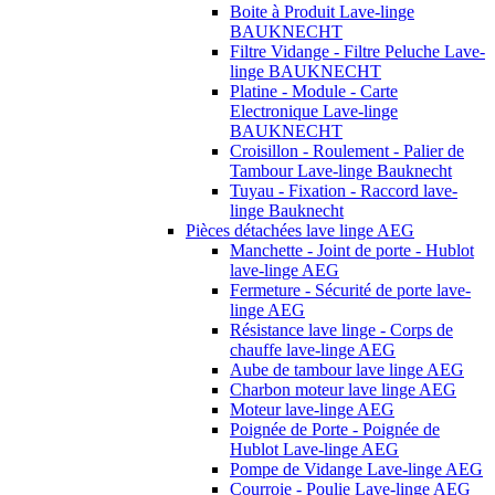
Boite à Produit Lave-linge
BAUKNECHT
Filtre Vidange - Filtre Peluche Lave-
linge BAUKNECHT
Platine - Module - Carte
Electronique Lave-linge
BAUKNECHT
Croisillon - Roulement - Palier de
Tambour Lave-linge Bauknecht
Tuyau - Fixation - Raccord lave-
linge Bauknecht
Pièces détachées lave linge AEG
Manchette - Joint de porte - Hublot
lave-linge AEG
Fermeture - Sécurité de porte lave-
linge AEG
Résistance lave linge - Corps de
chauffe lave-linge AEG
Aube de tambour lave linge AEG
Charbon moteur lave linge AEG
Moteur lave-linge AEG
Poignée de Porte - Poignée de
Hublot Lave-linge AEG
Pompe de Vidange Lave-linge AEG
Courroie - Poulie Lave-linge AEG