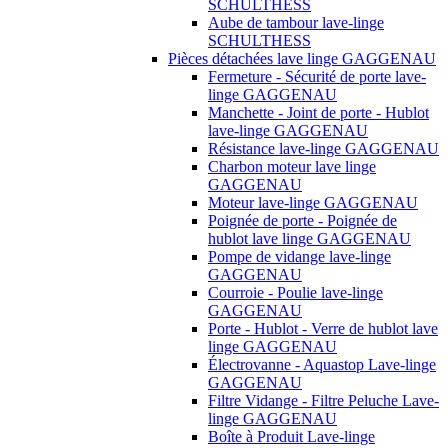
SCHULTHESS
Aube de tambour lave-linge
SCHULTHESS
Pièces détachées lave linge GAGGENAU
Fermeture - Sécurité de porte lave-
linge GAGGENAU
Manchette - Joint de porte - Hublot
lave-linge GAGGENAU
Résistance lave-linge GAGGENAU
Charbon moteur lave linge
GAGGENAU
Moteur lave-linge GAGGENAU
Poignée de porte - Poignée de
hublot lave linge GAGGENAU
Pompe de vidange lave-linge
GAGGENAU
Courroie - Poulie lave-linge
GAGGENAU
Porte - Hublot - Verre de hublot lave
linge GAGGENAU
Électrovanne - Aquastop Lave-linge
GAGGENAU
Filtre Vidange - Filtre Peluche Lave-
linge GAGGENAU
Boîte à Produit Lave-linge