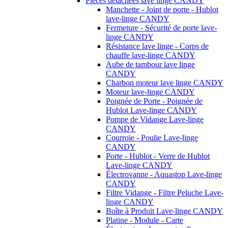
Pièces détachées lave linge CANDY
Manchette - Joint de porte - Hublot
lave-linge CANDY
Fermeture - Sécurité de porte lave-
linge CANDY
Résistance lave linge - Corps de
chauffe lave-linge CANDY
Aube de tambour lave linge
CANDY
Charbon moteur lave linge CANDY
Moteur lave-linge CANDY
Poignée de Porte - Poignée de
Hublot Lave-linge CANDY
Pompe de Vidange Lave-linge
CANDY
Courroie - Poulie Lave-linge
CANDY
Porte - Hublot - Verre de Hublot
Lave-linge CANDY
Électrovanne - Aquastop Lave-linge
CANDY
Filtre Vidange - Filtre Peluche Lave-
linge CANDY
Boîte à Produit Lave-linge CANDY
Platine - Module - Carte