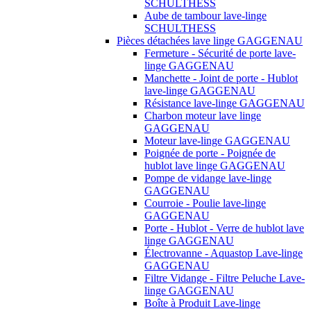
SCHULTHESS
Aube de tambour lave-linge
SCHULTHESS
Pièces détachées lave linge GAGGENAU
Fermeture - Sécurité de porte lave-
linge GAGGENAU
Manchette - Joint de porte - Hublot
lave-linge GAGGENAU
Résistance lave-linge GAGGENAU
Charbon moteur lave linge
GAGGENAU
Moteur lave-linge GAGGENAU
Poignée de porte - Poignée de
hublot lave linge GAGGENAU
Pompe de vidange lave-linge
GAGGENAU
Courroie - Poulie lave-linge
GAGGENAU
Porte - Hublot - Verre de hublot lave
linge GAGGENAU
Électrovanne - Aquastop Lave-linge
GAGGENAU
Filtre Vidange - Filtre Peluche Lave-
linge GAGGENAU
Boîte à Produit Lave-linge