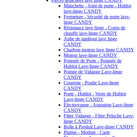
Pièces détachées lave linge CANDY
Manchette - Joint de porte - Hublot
lave-linge CANDY
Fermeture - Sécurité de porte lave-
linge CANDY
Résistance lave linge - Corps de
chauffe lave-linge CANDY
Aube de tambour lave linge
CANDY
Charbon moteur lave linge CANDY
Moteur lave-linge CANDY
Poignée de Porte - Poignée de
Hublot Lave-linge CANDY
Pompe de Vidange Lave-linge
CANDY
Courroie - Poulie Lave-linge
CANDY
Porte - Hublot - Verre de Hublot
Lave-linge CANDY
Électrovanne - Aquastop Lave-linge
CANDY
Filtre Vidange - Filtre Peluche Lave-
linge CANDY
Boîte à Produit Lave-linge CANDY
Platine - Module - Carte