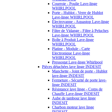
Courroie - Poulie Lave-linge
WHIRLPOOL
Porte - Hublot - Verre de Hublot
Lave-linge WHIRLPOOL
Électrovanne - Aquastop Lave-linge
WHIRLPOOL
Filtre de Vidange - Filtre à Peluches
Lave-linge WHIRLPOOL
Boîte à Produit Lave-linge
WHIRLPOOL
Platine - Module - Carte
Electronique Lave-linge
WHIRLPOOL
Pressostat Lave-linge Whirlpool
Pièces détachées lave linge INDESIT
Manchette - Joint de porte - Hublot
lave-linge INDESIT
Fermeture - Sécurité de porte lave-
linge INDESIT
Résistance lave linge - Corps de
Chauffe Lave-linge INDESIT
Aube de tambour lave linge
INDESIT
Charbon moteur lave linge
INDESIT