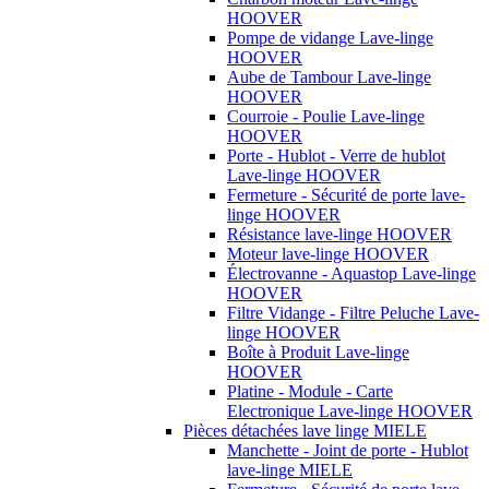
HOOVER
Pompe de vidange Lave-linge
HOOVER
Aube de Tambour Lave-linge
HOOVER
Courroie - Poulie Lave-linge
HOOVER
Porte - Hublot - Verre de hublot
Lave-linge HOOVER
Fermeture - Sécurité de porte lave-
linge HOOVER
Résistance lave-linge HOOVER
Moteur lave-linge HOOVER
Électrovanne - Aquastop Lave-linge
HOOVER
Filtre Vidange - Filtre Peluche Lave-
linge HOOVER
Boîte à Produit Lave-linge
HOOVER
Platine - Module - Carte
Electronique Lave-linge HOOVER
Pièces détachées lave linge MIELE
Manchette - Joint de porte - Hublot
lave-linge MIELE