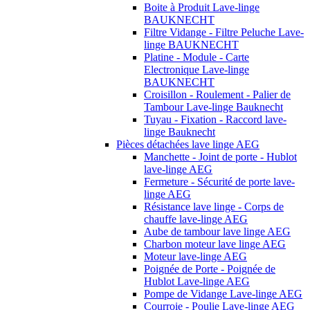
Boite à Produit Lave-linge
BAUKNECHT
Filtre Vidange - Filtre Peluche Lave-
linge BAUKNECHT
Platine - Module - Carte
Electronique Lave-linge
BAUKNECHT
Croisillon - Roulement - Palier de
Tambour Lave-linge Bauknecht
Tuyau - Fixation - Raccord lave-
linge Bauknecht
Pièces détachées lave linge AEG
Manchette - Joint de porte - Hublot
lave-linge AEG
Fermeture - Sécurité de porte lave-
linge AEG
Résistance lave linge - Corps de
chauffe lave-linge AEG
Aube de tambour lave linge AEG
Charbon moteur lave linge AEG
Moteur lave-linge AEG
Poignée de Porte - Poignée de
Hublot Lave-linge AEG
Pompe de Vidange Lave-linge AEG
Courroie - Poulie Lave-linge AEG