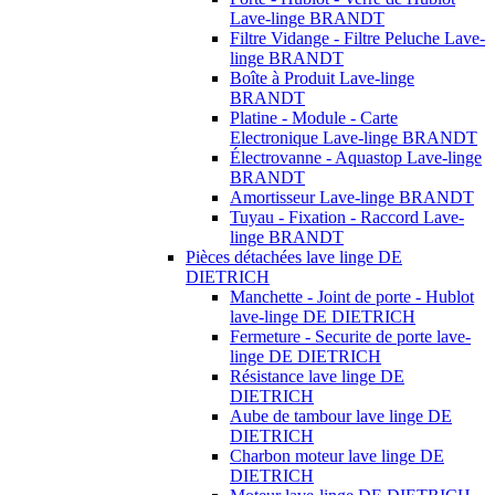
Lave-linge BRANDT
Filtre Vidange - Filtre Peluche Lave-
linge BRANDT
Boîte à Produit Lave-linge
BRANDT
Platine - Module - Carte
Electronique Lave-linge BRANDT
Électrovanne - Aquastop Lave-linge
BRANDT
Amortisseur Lave-linge BRANDT
Tuyau - Fixation - Raccord Lave-
linge BRANDT
Pièces détachées lave linge DE
DIETRICH
Manchette - Joint de porte - Hublot
lave-linge DE DIETRICH
Fermeture - Securite de porte lave-
linge DE DIETRICH
Résistance lave linge DE
DIETRICH
Aube de tambour lave linge DE
DIETRICH
Charbon moteur lave linge DE
DIETRICH