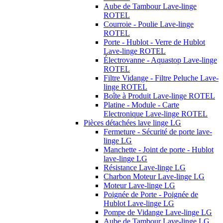
Aube de Tambour Lave-linge
ROTEL
Courroie - Poulie Lave-linge
ROTEL
Porte - Hublot - Verre de Hublot
Lave-linge ROTEL
Électrovanne - Aquastop Lave-linge
ROTEL
Filtre Vidange - Filtre Peluche Lave-
linge ROTEL
Boîte à Produit Lave-linge ROTEL
Platine - Module - Carte
Electronique Lave-linge ROTEL
Pièces détachées lave linge LG
Fermeture - Sécurité de porte lave-
linge LG
Manchette - Joint de porte - Hublot
lave-linge LG
Résistance Lave-linge LG
Charbon Moteur Lave-linge LG
Moteur Lave-linge LG
Poignée de Porte - Poignée de
Hublot Lave-linge LG
Pompe de Vidange Lave-linge LG
Aube de Tambour Lave-linge LG