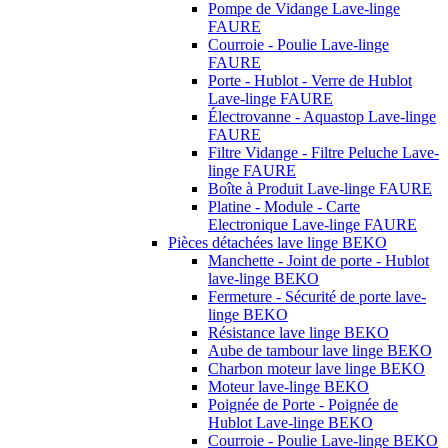
Pompe de Vidange Lave-linge
FAURE
Courroie - Poulie Lave-linge
FAURE
Porte - Hublot - Verre de Hublot
Lave-linge FAURE
Électrovanne - Aquastop Lave-linge
FAURE
Filtre Vidange - Filtre Peluche Lave-
linge FAURE
Boîte à Produit Lave-linge FAURE
Platine - Module - Carte
Electronique Lave-linge FAURE
Pièces détachées lave linge BEKO
Manchette - Joint de porte - Hublot
lave-linge BEKO
Fermeture - Sécurité de porte lave-
linge BEKO
Résistance lave linge BEKO
Aube de tambour lave linge BEKO
Charbon moteur lave linge BEKO
Moteur lave-linge BEKO
Poignée de Porte - Poignée de
Hublot Lave-linge BEKO
Courroie - Poulie Lave-linge BEKO