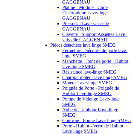
GAGGENAU
Platine - Module - Carte
Electronique Lave-linge
GAGGENAU
Pressostat Lave-vaisselle
GAGGENAU
Clayette - Support Assiettes Lave-
vaisselle GAGGENAU
Pièces détachées lave linge SMEG
Fermeture - Sécurité de porte lave-
linge SMEG
Manchette - Joint de porte - Hublot
lave-linge SMEG
Résistance lave-linge SMEG
Charbon moteur lave linge SMEG
Moteur Lave-linge SMEG
Poignée de Porte - Poignée de
Hublot Lave-linge SMEG
Pompe de Vidange Lave-linge
SMEG
Aube de Tambour Lave-linge
SMEG
Courroie - Poulie Lave-linge SMEG
Porte - Hublot - Verre de Hublot
Lave-linge SMEG