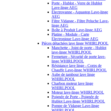
Porte - Hublot - Verre de Hublot
Lave-linge AEG
Électrovanne - Aquastop Lave-linge
AEG
Filtre Vidange - Filtre Peluche Lave-
linge AEG
Boîte à Produit Lave-linge AEG
Platine - Module - Carte
Electronique Lave-linge AEG
Pièces détachées lave linge WHIRLPOOL
Manchette - Joint de porte - Hublot
lave-linge WHIRLPOOL
Fermeture - Sécurité de porte lave-
linge WHIRLPOOL
Résistance lave linge - Corps de
Chauffe Lave-linge WHIRLPOOL
Aube de tambour lave linge
WHIRLPOOL
Charbon moteur lave linge
WHIRLPOOL
Moteur lave-linge WHIRLPOOL
Poignée de Porte - Poignée de
Hublot Lave-linge WHIRLPOOL
Pompe de Vidange Lave-linge
WHIRLPOOL