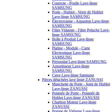
Courroie - Poulie Lave-linge
SAMSUNG
Porte - Hublot - Verre de Hublot
Lave-linge SAMSUNG
Électrovanne - Aquastop Lave-linge
SAMSUNG
Filtre Vidange - Filtre Peluche Lave-
linge SAMSUNG
Boîte à Produit Lave-linge
SAMSUNG
Platine - Module - Carte
Electronique Lave-linge
SAMSUNG
Pressostat Lave-linge SAMSUNG
Amortisseur Lave-linge
SAMSUNG
Cuve Lave-linge Samsung
Pièces détachées lave linge ZANUSSI
Manchette de Porte - Joint de Hublot
Lave-linge ZANUSSI
Poignée de Porte - Poignée de
Hublot Lave-linge ZANUSSI
Charbon Moteur Lave-linge
ZANUSSI
Pompe de Vidange Lave-linge