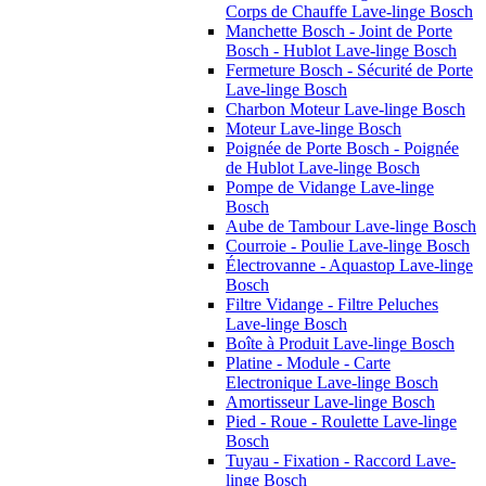
Corps de Chauffe Lave-linge Bosch
Manchette Bosch - Joint de Porte
Bosch - Hublot Lave-linge Bosch
Fermeture Bosch - Sécurité de Porte
Lave-linge Bosch
Charbon Moteur Lave-linge Bosch
Moteur Lave-linge Bosch
Poignée de Porte Bosch - Poignée
de Hublot Lave-linge Bosch
Pompe de Vidange Lave-linge
Bosch
Aube de Tambour Lave-linge Bosch
Courroie - Poulie Lave-linge Bosch
Électrovanne - Aquastop Lave-linge
Bosch
Filtre Vidange - Filtre Peluches
Lave-linge Bosch
Boîte à Produit Lave-linge Bosch
Platine - Module - Carte
Electronique Lave-linge Bosch
Amortisseur Lave-linge Bosch
Pied - Roue - Roulette Lave-linge
Bosch
Tuyau - Fixation - Raccord Lave-
linge Bosch