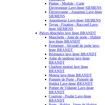
Platine - Module - Carte
Electronique Lave-linge SIEMENS
Électrovanne - Aquastop Lave-linge
SIEMENS
Amortisseur Lave-linge SIEMENS
Tuyau - Fixation - Raccord Lave-
linge SIEMENS
Pièces détachées lave linge BRANDT
Manchette - Joint de porte - Hublot
lave-linge BRANDT
Fermeture - Sécurité de porte lave-
linge BRANDT
Résistance lave linge BRANDT
Aube de tambour lave linge
BRANDT
Charbon moteur lave linge
BRANDT
Moteur lave-linge BRANDT
Poignée de Porte - Poignée de
Hublot Lave-linge BRANDT
Pompe de Vidange Lave-linge
BRANDT
Courroie - Poulie Lave-linge
BRANDT
Porte - Hublot - Verre de Hublot