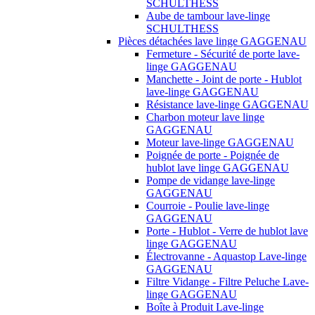
SCHULTHESS
Aube de tambour lave-linge
SCHULTHESS
Pièces détachées lave linge GAGGENAU
Fermeture - Sécurité de porte lave-
linge GAGGENAU
Manchette - Joint de porte - Hublot
lave-linge GAGGENAU
Résistance lave-linge GAGGENAU
Charbon moteur lave linge
GAGGENAU
Moteur lave-linge GAGGENAU
Poignée de porte - Poignée de
hublot lave linge GAGGENAU
Pompe de vidange lave-linge
GAGGENAU
Courroie - Poulie lave-linge
GAGGENAU
Porte - Hublot - Verre de hublot lave
linge GAGGENAU
Électrovanne - Aquastop Lave-linge
GAGGENAU
Filtre Vidange - Filtre Peluche Lave-
linge GAGGENAU
Boîte à Produit Lave-linge