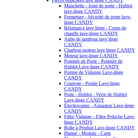
Pièces détachées lave linge CANDY
Manchette - Joint de porte - Hublot
lave-linge CANDY
Fermeture - Sécurité de porte lave-
linge CANDY
Résistance lave linge - Corps de
chauffe lave-linge CANDY
Aube de tambour lave linge
CANDY
Charbon moteur lave linge CANDY
Moteur lave-linge CANDY
Poignée de Porte - Poignée de
Hublot Lave-linge CANDY
Pompe de Vidange Lave-linge
CANDY
Courroie - Poulie Lave-linge
CANDY
Porte - Hublot - Verre de Hublot
Lave-linge CANDY
Électrovanne - Aquastop Lave-linge
CANDY
Filtre Vidange - Filtre Peluche Lave-
linge CANDY
Boîte à Produit Lave-linge CANDY
Platine - Module - Carte