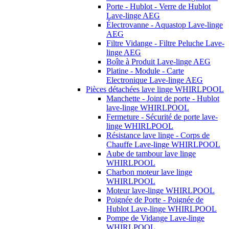
Porte - Hublot - Verre de Hublot
Lave-linge AEG
Électrovanne - Aquastop Lave-linge
AEG
Filtre Vidange - Filtre Peluche Lave-
linge AEG
Boîte à Produit Lave-linge AEG
Platine - Module - Carte
Electronique Lave-linge AEG
Pièces détachées lave linge WHIRLPOOL
Manchette - Joint de porte - Hublot
lave-linge WHIRLPOOL
Fermeture - Sécurité de porte lave-
linge WHIRLPOOL
Résistance lave linge - Corps de
Chauffe Lave-linge WHIRLPOOL
Aube de tambour lave linge
WHIRLPOOL
Charbon moteur lave linge
WHIRLPOOL
Moteur lave-linge WHIRLPOOL
Poignée de Porte - Poignée de
Hublot Lave-linge WHIRLPOOL
Pompe de Vidange Lave-linge
WHIRLPOOL