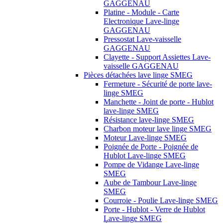
GAGGENAU
Platine - Module - Carte
Electronique Lave-linge
GAGGENAU
Pressostat Lave-vaisselle
GAGGENAU
Clayette - Support Assiettes Lave-
vaisselle GAGGENAU
Pièces détachées lave linge SMEG
Fermeture - Sécurité de porte lave-
linge SMEG
Manchette - Joint de porte - Hublot
lave-linge SMEG
Résistance lave-linge SMEG
Charbon moteur lave linge SMEG
Moteur Lave-linge SMEG
Poignée de Porte - Poignée de
Hublot Lave-linge SMEG
Pompe de Vidange Lave-linge
SMEG
Aube de Tambour Lave-linge
SMEG
Courroie - Poulie Lave-linge SMEG
Porte - Hublot - Verre de Hublot
Lave-linge SMEG