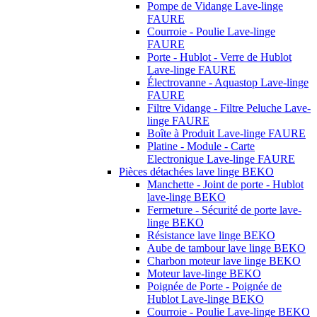
Pompe de Vidange Lave-linge
FAURE
Courroie - Poulie Lave-linge
FAURE
Porte - Hublot - Verre de Hublot
Lave-linge FAURE
Électrovanne - Aquastop Lave-linge
FAURE
Filtre Vidange - Filtre Peluche Lave-
linge FAURE
Boîte à Produit Lave-linge FAURE
Platine - Module - Carte
Electronique Lave-linge FAURE
Pièces détachées lave linge BEKO
Manchette - Joint de porte - Hublot
lave-linge BEKO
Fermeture - Sécurité de porte lave-
linge BEKO
Résistance lave linge BEKO
Aube de tambour lave linge BEKO
Charbon moteur lave linge BEKO
Moteur lave-linge BEKO
Poignée de Porte - Poignée de
Hublot Lave-linge BEKO
Courroie - Poulie Lave-linge BEKO