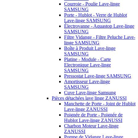
Courroie - Poulie Lave-linge
SAMSUNG
Porte - Hublot - Verre de Hublot
Lave-linge SAMSUNG
Électrovanne - Aquastop Lave-linge
SAMSUNG
Filtre Vidange - Filtre Peluche Lave-
linge SAMSUNG
Boîte à Produit Lave-linge
SAMSUNG
Platine - Module - Carte
Electronique Lave-linge
SAMSUNG
Pressostat Lave-linge SAMSUNG
Amortisseur Lave-linge
SAMSUNG
Cuve Lave-linge Samsung
Pièces détachées lave linge ZANUSSI
Manchette de Porte - Joint de Hublot
Lave-linge ZANUSSI
Poignée de Porte - Poignée de
Hublot Lave-linge ZANUSSI
Charbon Moteur Lave-linge
ZANUSSI
Pompe de Vidange Lave-linge