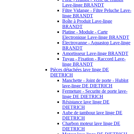
Lave-linge BRANDT
Filtre Vidange - Filtre Peluche Lave-
linge BRANDT
Boîte à Produit Lave-linge
BRANDT
Platine - Module - Carte
Electronique Lave-linge BRANDT
Électrovanne - Aquastop Lave-linge
BRANDT
Amortisseur Lave-linge BRANDT
Tuyau - Fixation - Raccord Lave-
linge BRANDT
Pièces détachées lave linge DE
DIETRICH
Manchette - Joint de porte - Hublot
lave-linge DE DIETRICH
Fermeture - Securite de porte lave-
linge DE DIETRICH
Résistance lave linge DE
DIETRICH
Aube de tambour lave linge DE
DIETRICH
Charbon moteur lave linge DE
DIETRICH