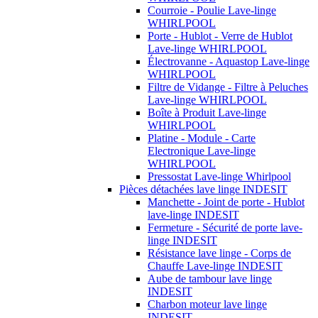
Courroie - Poulie Lave-linge
WHIRLPOOL
Porte - Hublot - Verre de Hublot
Lave-linge WHIRLPOOL
Électrovanne - Aquastop Lave-linge
WHIRLPOOL
Filtre de Vidange - Filtre à Peluches
Lave-linge WHIRLPOOL
Boîte à Produit Lave-linge
WHIRLPOOL
Platine - Module - Carte
Electronique Lave-linge
WHIRLPOOL
Pressostat Lave-linge Whirlpool
Pièces détachées lave linge INDESIT
Manchette - Joint de porte - Hublot
lave-linge INDESIT
Fermeture - Sécurité de porte lave-
linge INDESIT
Résistance lave linge - Corps de
Chauffe Lave-linge INDESIT
Aube de tambour lave linge
INDESIT
Charbon moteur lave linge
INDESIT