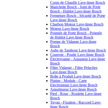
Corps de Chauffe Lave-linge Bosch
Manchette Bosch - Joint de Porte
Bosch - Hublot Lave-linge Bosch
Fermeture Bosch - Sécurité de Porte
Lave-linge Bosch
Charbon Moteur Lave-linge Bosch
Moteur Lave-linge Bosch
Poignée de Porte Bosch - Poignée
de Hublot Lave-linge Bosch
Pompe de Vidange Lave-linge
Bosch
Aube de Tambour Lave-linge Bosch
Courroie - Poulie Lave-linge Bosch
Électrovanne - Aquastop Lave-linge
Bosch
Filtre Vidange - Filtre Peluches
Lave-linge Bosch
Boîte à Produit Lave-linge Bosch
Platine - Module - Carte
Electronique Lave-linge Bosch
Amortisseur Lave-linge Bosch
Pied - Roue - Roulette Lave-linge
Bosch
Tuyau - Fixation - Raccord Lave-
linge Bosch