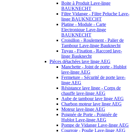
Boite à Produit Lave-linge
BAUKNECHT
Filtre Vidange - Filtre Peluche Lave-
linge BAUKNECHT
Platine - Module - Carte
Electronique Lave-linge
BAUKNECHT
Croisillon - Roulement - Palier de
Tambour Lave-linge Bauknecht
Tuyau - Fixation - Raccord lave-
linge Bauknecht
Pièces détachées lave linge AEG
Manchette - Joint de porte - Hublot
lave-linge AEG
Fermeture - Sécurité de porte lave-
linge AEG
Résistance lave linge - Corps de
chauffe lave-linge AEG
Aube de tambour lave linge AEG
Charbon moteur lave linge AEG
Moteur lave-linge AEG
Poignée de Porte - Poignée de
Hublot Lave-linge AEG
Pompe de Vidange Lave-linge AEG
Courroie - Poulie Lave-linge AEG