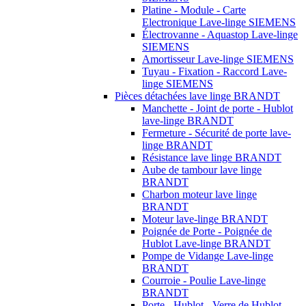
Platine - Module - Carte
Electronique Lave-linge SIEMENS
Électrovanne - Aquastop Lave-linge
SIEMENS
Amortisseur Lave-linge SIEMENS
Tuyau - Fixation - Raccord Lave-
linge SIEMENS
Pièces détachées lave linge BRANDT
Manchette - Joint de porte - Hublot
lave-linge BRANDT
Fermeture - Sécurité de porte lave-
linge BRANDT
Résistance lave linge BRANDT
Aube de tambour lave linge
BRANDT
Charbon moteur lave linge
BRANDT
Moteur lave-linge BRANDT
Poignée de Porte - Poignée de
Hublot Lave-linge BRANDT
Pompe de Vidange Lave-linge
BRANDT
Courroie - Poulie Lave-linge
BRANDT
Porte - Hublot - Verre de Hublot