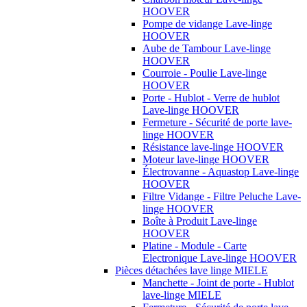
HOOVER
Pompe de vidange Lave-linge
HOOVER
Aube de Tambour Lave-linge
HOOVER
Courroie - Poulie Lave-linge
HOOVER
Porte - Hublot - Verre de hublot
Lave-linge HOOVER
Fermeture - Sécurité de porte lave-
linge HOOVER
Résistance lave-linge HOOVER
Moteur lave-linge HOOVER
Électrovanne - Aquastop Lave-linge
HOOVER
Filtre Vidange - Filtre Peluche Lave-
linge HOOVER
Boîte à Produit Lave-linge
HOOVER
Platine - Module - Carte
Electronique Lave-linge HOOVER
Pièces détachées lave linge MIELE
Manchette - Joint de porte - Hublot
lave-linge MIELE