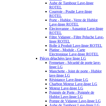
Aube de Tambour Lave-linge
ROTEL
Courroie - Poulie Lave-linge
ROTEL
Porte - Hublot - Verre de Hublot
Lave-linge ROTEL
Électrovanne - Aquastop Lave-linge
ROTEL
Filtre Vidange - Filtre Peluche Lave-
linge ROTEL
Boîte à Produit Lave-linge ROTEL
Platine - Module - Carte
Electronique Lave-linge ROTEL
Pièces détachées lave linge LG
Fermeture - Sécurité de porte lave-
linge LG
Manchette - Joint de porte - Hublot
lave-linge LG
Résistance Lave-linge LG
Charbon Moteur Lave-linge LG
Moteur Lave-linge LG
Poignée de Porte - Poignée de
Hublot Lave-linge LG
Pompe de Vidange Lave-linge LG
Aube de Tambour Lave-linge LG