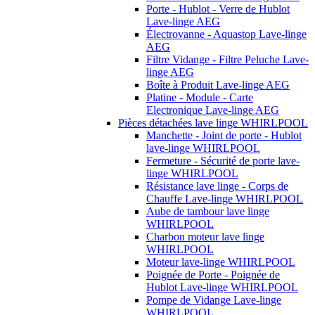
Porte - Hublot - Verre de Hublot
Lave-linge AEG
Électrovanne - Aquastop Lave-linge
AEG
Filtre Vidange - Filtre Peluche Lave-
linge AEG
Boîte à Produit Lave-linge AEG
Platine - Module - Carte
Electronique Lave-linge AEG
Pièces détachées lave linge WHIRLPOOL
Manchette - Joint de porte - Hublot
lave-linge WHIRLPOOL
Fermeture - Sécurité de porte lave-
linge WHIRLPOOL
Résistance lave linge - Corps de
Chauffe Lave-linge WHIRLPOOL
Aube de tambour lave linge
WHIRLPOOL
Charbon moteur lave linge
WHIRLPOOL
Moteur lave-linge WHIRLPOOL
Poignée de Porte - Poignée de
Hublot Lave-linge WHIRLPOOL
Pompe de Vidange Lave-linge
WHIRLPOOL