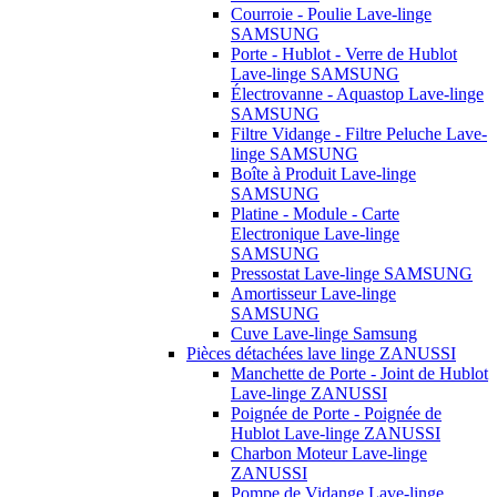
Courroie - Poulie Lave-linge
SAMSUNG
Porte - Hublot - Verre de Hublot
Lave-linge SAMSUNG
Électrovanne - Aquastop Lave-linge
SAMSUNG
Filtre Vidange - Filtre Peluche Lave-
linge SAMSUNG
Boîte à Produit Lave-linge
SAMSUNG
Platine - Module - Carte
Electronique Lave-linge
SAMSUNG
Pressostat Lave-linge SAMSUNG
Amortisseur Lave-linge
SAMSUNG
Cuve Lave-linge Samsung
Pièces détachées lave linge ZANUSSI
Manchette de Porte - Joint de Hublot
Lave-linge ZANUSSI
Poignée de Porte - Poignée de
Hublot Lave-linge ZANUSSI
Charbon Moteur Lave-linge
ZANUSSI
Pompe de Vidange Lave-linge