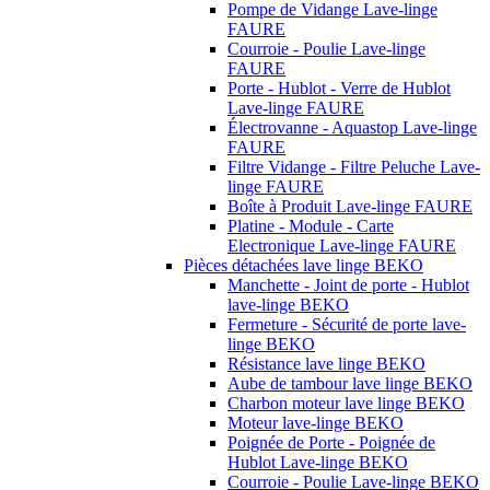
Pompe de Vidange Lave-linge
FAURE
Courroie - Poulie Lave-linge
FAURE
Porte - Hublot - Verre de Hublot
Lave-linge FAURE
Électrovanne - Aquastop Lave-linge
FAURE
Filtre Vidange - Filtre Peluche Lave-
linge FAURE
Boîte à Produit Lave-linge FAURE
Platine - Module - Carte
Electronique Lave-linge FAURE
Pièces détachées lave linge BEKO
Manchette - Joint de porte - Hublot
lave-linge BEKO
Fermeture - Sécurité de porte lave-
linge BEKO
Résistance lave linge BEKO
Aube de tambour lave linge BEKO
Charbon moteur lave linge BEKO
Moteur lave-linge BEKO
Poignée de Porte - Poignée de
Hublot Lave-linge BEKO
Courroie - Poulie Lave-linge BEKO