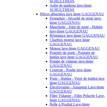
SCHULTHESS
Aube de tambour lave-linge
SCHULTHESS
Pièces détachées lave linge GAGGENAU
Fermeture - Sécurité de porte lave-
linge GAGGENAU
Manchette - Joint de porte - Hublot
lave-linge GAGGENAU
Résistance lave-linge GAGGENAU
Charbon moteur lave linge
GAGGENAU
Moteur lave-linge GAGGENAU
Poignée de porte - Poignée de
hublot lave linge GAGGENAU
Pompe de vidange lave-linge
GAGGENAU
Courroie - Poulie lave-linge
GAGGENAU
Porte - Hublot - Verre de hublot lave
linge GAGGENAU
Électrovanne - Aquastop Lave-linge
GAGGENAU
Filtre Vidange - Filtre Peluche Lave-
linge GAGGENAU
Boîte à Produit Lave-linge