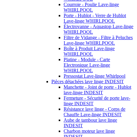
Courroie - Poulie Lave-linge
WHIRLPOOL
Porte - Hublot - Verre de Hublot
Lave-linge WHIRLPOOL
Électrovanne - Aquastop Lave-linge
WHIRLPOOL
Filtre de Vidange - Filtre à Peluches
Lave-linge WHIRLPOOL
Boîte à Produit Lave-linge
WHIRLPOOL
Platine - Module - Carte
Electronique Lave-linge
WHIRLPOOL
Pressostat Lave-linge Whirlpool
Pièces détachées lave linge INDESIT
Manchette - Joint de porte - Hublot
lave-linge INDESIT
Fermeture - Sécurité de porte lave-
linge INDESIT
Résistance lave linge - Corps de
Chauffe Lave-linge INDESIT
Aube de tambour lave linge
INDESIT
Charbon moteur lave linge
INDESIT