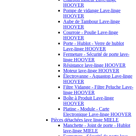
HOOVER
Pompe de vidange Lave-linge
HOOVER
Aube de Tambour Lave-linge
HOOVER
Courroie - Poulie Lave-linge
HOOVER
Porte - Hublot - Verre de hublot
Lave-linge HOOVER
Fermeture - Sécurité de porte lave-
linge HOOVER
Résistance lave-linge HOOVER
Moteur lave-linge HOOVER
Électrovanne - Aquastop Lave-linge
HOOVER
Filtre Vidange - Filtre Peluche Lave-
linge HOOVER
Boîte à Produit Lave-linge
HOOVER
Platine - Module - Carte
Electronique Lave-linge HOOVER
Pièces détachées lave linge MIELE
Manchette - Joint de porte - Hublot
lave-linge MIELE