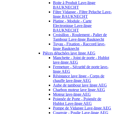
Boite à Produit Lave-linge
BAUKNECHT
Filtre Vidange - Filtre Peluche Lave-
linge BAUKNECHT
Platine - Module - Carte
Electronique Lave-linge
BAUKNECHT
Croisillon - Roulement - Palier de
Tambour Lave-linge Bauknecht
Tuyau - Fixation - Raccord lave-
linge Bauknecht
Pièces détachées lave linge AEG
Manchette - Joint de porte - Hublot
lave-linge AEG
Fermeture - Sécurité de porte lave-
linge AEG
Résistance lave linge - Corps de
chauffe lave-linge AEG
Aube de tambour lave linge AEG
Charbon moteur lave linge AEG
Moteur lave-linge AEG
Poignée de Porte - Poignée de
Hublot Lave-linge AEG
Pompe de Vidange Lave-linge AEG
Courroie - Poulie Lave-linge AEG