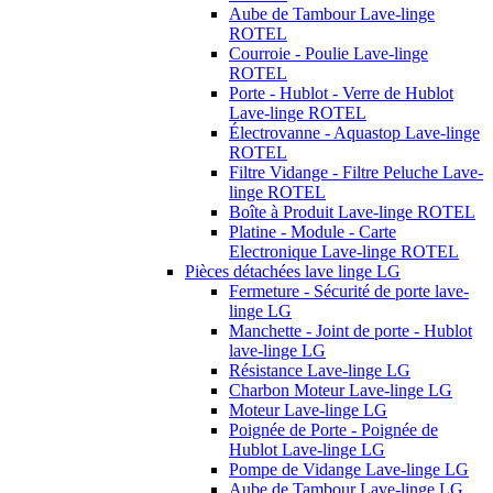
Aube de Tambour Lave-linge
ROTEL
Courroie - Poulie Lave-linge
ROTEL
Porte - Hublot - Verre de Hublot
Lave-linge ROTEL
Électrovanne - Aquastop Lave-linge
ROTEL
Filtre Vidange - Filtre Peluche Lave-
linge ROTEL
Boîte à Produit Lave-linge ROTEL
Platine - Module - Carte
Electronique Lave-linge ROTEL
Pièces détachées lave linge LG
Fermeture - Sécurité de porte lave-
linge LG
Manchette - Joint de porte - Hublot
lave-linge LG
Résistance Lave-linge LG
Charbon Moteur Lave-linge LG
Moteur Lave-linge LG
Poignée de Porte - Poignée de
Hublot Lave-linge LG
Pompe de Vidange Lave-linge LG
Aube de Tambour Lave-linge LG