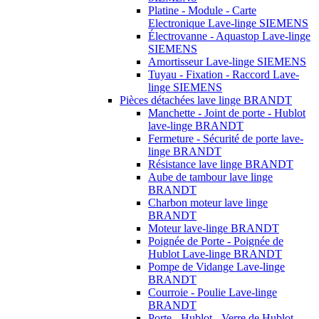
Platine - Module - Carte
Electronique Lave-linge SIEMENS
Électrovanne - Aquastop Lave-linge
SIEMENS
Amortisseur Lave-linge SIEMENS
Tuyau - Fixation - Raccord Lave-
linge SIEMENS
Pièces détachées lave linge BRANDT
Manchette - Joint de porte - Hublot
lave-linge BRANDT
Fermeture - Sécurité de porte lave-
linge BRANDT
Résistance lave linge BRANDT
Aube de tambour lave linge
BRANDT
Charbon moteur lave linge
BRANDT
Moteur lave-linge BRANDT
Poignée de Porte - Poignée de
Hublot Lave-linge BRANDT
Pompe de Vidange Lave-linge
BRANDT
Courroie - Poulie Lave-linge
BRANDT
Porte - Hublot - Verre de Hublot