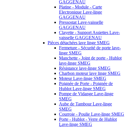
GAGGENAU
Platine - Module - Carte
Electronique Lave-linge
GAGGENAU
Pressostat Lave-vaisselle
GAGGENAU
Clayette - Support Assiettes Lave-
vaisselle GAGGENAU
Pièces détachées lave linge SMEG
Fermeture - Sécurité de porte lave-
linge SMEG
Manchette - Joint de porte - Hublot
lave-linge SMEG
Résistance lave-linge SMEG
Charbon moteur lave linge SMEG
Moteur Lave-linge SMEG
Poignée de Porte - Poignée de
Hublot Lave-linge SMEG
Pompe de Vidange Lave-linge
SMEG
Aube de Tambour Lave-linge
SMEG
Courroie - Poulie Lave-linge SMEG
Porte - Hublot - Verre de Hublot
Lave-linge SMEG