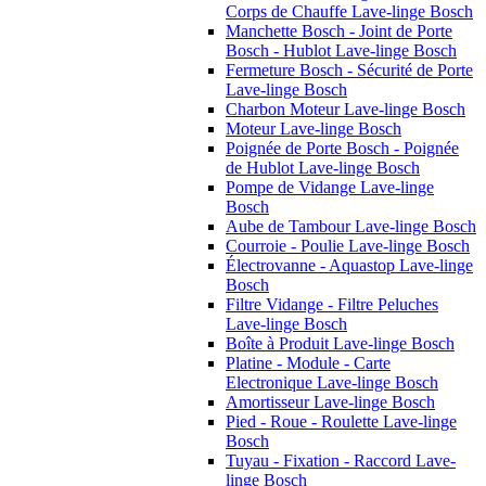
Corps de Chauffe Lave-linge Bosch
Manchette Bosch - Joint de Porte
Bosch - Hublot Lave-linge Bosch
Fermeture Bosch - Sécurité de Porte
Lave-linge Bosch
Charbon Moteur Lave-linge Bosch
Moteur Lave-linge Bosch
Poignée de Porte Bosch - Poignée
de Hublot Lave-linge Bosch
Pompe de Vidange Lave-linge
Bosch
Aube de Tambour Lave-linge Bosch
Courroie - Poulie Lave-linge Bosch
Électrovanne - Aquastop Lave-linge
Bosch
Filtre Vidange - Filtre Peluches
Lave-linge Bosch
Boîte à Produit Lave-linge Bosch
Platine - Module - Carte
Electronique Lave-linge Bosch
Amortisseur Lave-linge Bosch
Pied - Roue - Roulette Lave-linge
Bosch
Tuyau - Fixation - Raccord Lave-
linge Bosch