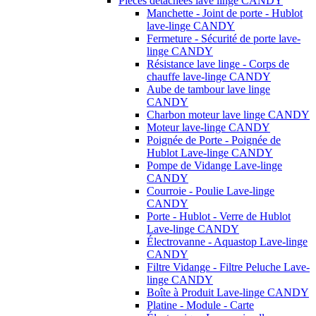
Pièces détachées lave linge CANDY
Manchette - Joint de porte - Hublot
lave-linge CANDY
Fermeture - Sécurité de porte lave-
linge CANDY
Résistance lave linge - Corps de
chauffe lave-linge CANDY
Aube de tambour lave linge
CANDY
Charbon moteur lave linge CANDY
Moteur lave-linge CANDY
Poignée de Porte - Poignée de
Hublot Lave-linge CANDY
Pompe de Vidange Lave-linge
CANDY
Courroie - Poulie Lave-linge
CANDY
Porte - Hublot - Verre de Hublot
Lave-linge CANDY
Électrovanne - Aquastop Lave-linge
CANDY
Filtre Vidange - Filtre Peluche Lave-
linge CANDY
Boîte à Produit Lave-linge CANDY
Platine - Module - Carte