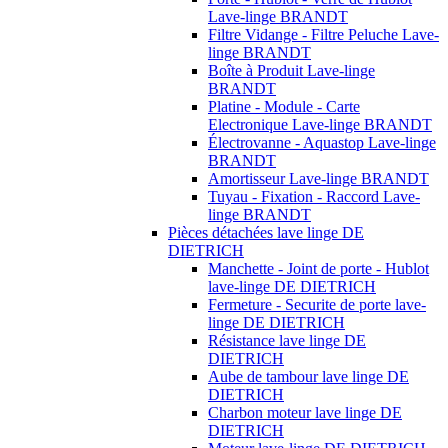
Lave-linge BRANDT
Filtre Vidange - Filtre Peluche Lave-
linge BRANDT
Boîte à Produit Lave-linge
BRANDT
Platine - Module - Carte
Electronique Lave-linge BRANDT
Électrovanne - Aquastop Lave-linge
BRANDT
Amortisseur Lave-linge BRANDT
Tuyau - Fixation - Raccord Lave-
linge BRANDT
Pièces détachées lave linge DE
DIETRICH
Manchette - Joint de porte - Hublot
lave-linge DE DIETRICH
Fermeture - Securite de porte lave-
linge DE DIETRICH
Résistance lave linge DE
DIETRICH
Aube de tambour lave linge DE
DIETRICH
Charbon moteur lave linge DE
DIETRICH