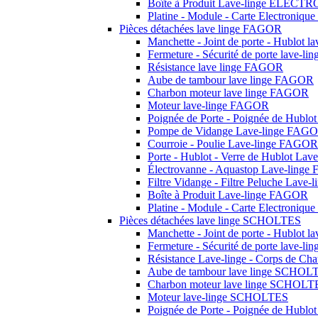
Boîte à Produit Lave-linge ELEC
Platine - Module - Carte Electron
Pièces détachées lave linge FAGOR
Manchette - Joint de porte - Hublot 
Fermeture - Sécurité de porte lave-
Résistance lave linge FAGOR
Aube de tambour lave linge FAGOR
Charbon moteur lave linge FAGOR
Moteur lave-linge FAGOR
Poignée de Porte - Poignée de Hubl
Pompe de Vidange Lave-linge FAG
Courroie - Poulie Lave-linge FAGOR
Porte - Hublot - Verre de Hublot La
Électrovanne - Aquastop Lave-ling
Filtre Vidange - Filtre Peluche Lav
Boîte à Produit Lave-linge FAGOR
Platine - Module - Carte Electroniq
Pièces détachées lave linge SCHOLTES
Manchette - Joint de porte - Hublot
Fermeture - Sécurité de porte lave-
Résistance Lave-linge - Corps de C
Aube de tambour lave linge SCHOL
Charbon moteur lave linge SCHOLT
Moteur lave-linge SCHOLTES
Poignée de Porte - Poignée de Hub