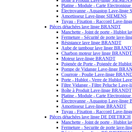
Boîte à Produit Lave-linge SIEMENS
Platine - Module - Carte Electroniq
Électrovanne - Aquastop Lave-ling
Amortisseur Lave-linge SIEMENS
Tuyau - Fixation - Raccord Lave-li
Pièces détachées lave linge BRANDT
Manchette - Joint de porte - Hublot
Fermeture - Sécurité de porte lave-
Résistance lave linge BRANDT
Aube de tambour lave linge BRAND
Charbon moteur lave linge BRANDT
Moteur lave-linge BRANDT
Poignée de Porte - Poignée de Hub
Pompe de Vidange Lave-linge BR
Courroie - Poulie Lave-linge BRAN
Porte - Hublot - Verre de Hublot L
Filtre Vidange - Filtre Peluche Lav
Boîte à Produit Lave-linge BRANDT
Platine - Module - Carte Electroni
Électrovanne - Aquastop Lave-lin
Amortisseur Lave-linge BRANDT
Tuyau - Fixation - Raccord Lave-l
Pièces détachées lave linge DE DIETRICH
Manchette - Joint de porte - Hublot
Fermeture - Securite de porte lave-