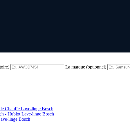
toire)
La marque (optionnel)
 de Chauffe Lave-linge Bosch
ch - Hublot Lave-linge Bosch
Lave-linge Bosch