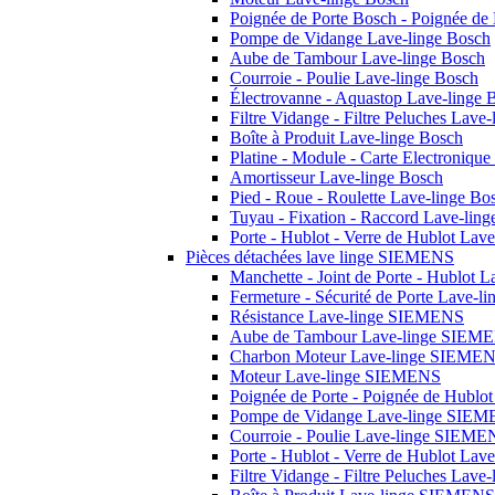
Poignée de Porte Bosch - Poignée de
Pompe de Vidange Lave-linge Bosch
Aube de Tambour Lave-linge Bosch
Courroie - Poulie Lave-linge Bosch
Électrovanne - Aquastop Lave-linge 
Filtre Vidange - Filtre Peluches Lave
Boîte à Produit Lave-linge Bosch
Platine - Module - Carte Electroniqu
Amortisseur Lave-linge Bosch
Pied - Roue - Roulette Lave-linge Bo
Tuyau - Fixation - Raccord Lave-lin
Porte - Hublot - Verre de Hublot Lav
Pièces détachées lave linge SIEMENS
Manchette - Joint de Porte - Hublot
Fermeture - Sécurité de Porte Lave-
Résistance Lave-linge SIEMENS
Aube de Tambour Lave-linge SIEM
Charbon Moteur Lave-linge SIEME
Moteur Lave-linge SIEMENS
Poignée de Porte - Poignée de Hubl
Pompe de Vidange Lave-linge SIE
Courroie - Poulie Lave-linge SIEME
Porte - Hublot - Verre de Hublot La
Filtre Vidange - Filtre Peluches La