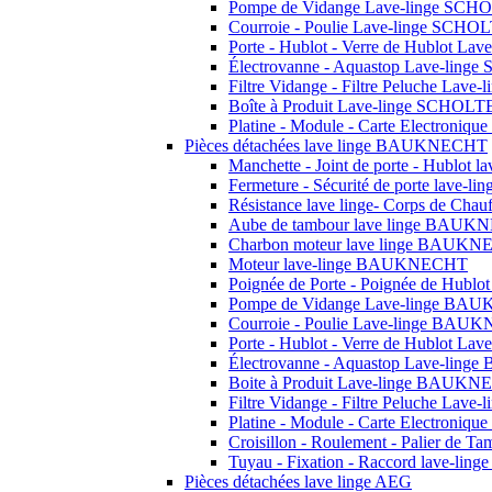
Pompe de Vidange Lave-linge SCH
Courroie - Poulie Lave-linge SCHO
Porte - Hublot - Verre de Hublot L
Électrovanne - Aquastop Lave-lin
Filtre Vidange - Filtre Peluche Lav
Boîte à Produit Lave-linge SCHOLT
Platine - Module - Carte Electroni
Pièces détachées lave linge BAUKNECHT
Manchette - Joint de porte - Hublo
Fermeture - Sécurité de porte lav
Résistance lave linge- Corps de C
Aube de tambour lave linge BAU
Charbon moteur lave linge BAUK
Moteur lave-linge BAUKNECHT
Poignée de Porte - Poignée de Hu
Pompe de Vidange Lave-linge B
Courroie - Poulie Lave-linge BA
Porte - Hublot - Verre de Hublot 
Électrovanne - Aquastop Lave-li
Boite à Produit Lave-linge BAUK
Filtre Vidange - Filtre Peluche L
Platine - Module - Carte Electron
Croisillon - Roulement - Palier de T
Tuyau - Fixation - Raccord lave-ling
Pièces détachées lave linge AEG