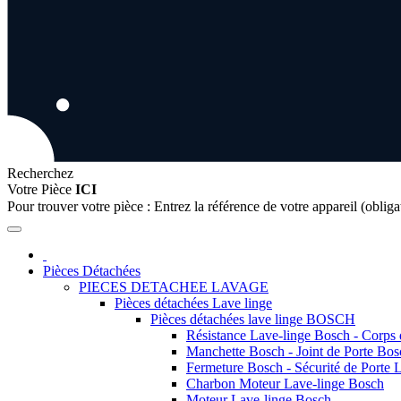
Recherchez
Votre Pièce
ICI
Pour trouver votre pièce :
Entrez la référence de votre appareil (obliga
Pièces Détachées
PIECES DETACHEE LAVAGE
Pièces détachées Lave linge
Pièces détachées lave linge BOSCH
Résistance Lave-linge Bosch - Corps
Manchette Bosch - Joint de Porte Bos
Fermeture Bosch - Sécurité de Porte 
Charbon Moteur Lave-linge Bosch
Moteur Lave-linge Bosch