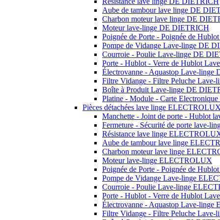
Résistance lave linge DE DIETRICH
Aube de tambour lave linge DE DI
Charbon moteur lave linge DE DIE
Moteur lave-linge DE DIETRICH
Poignée de Porte - Poignée de Hubl
Pompe de Vidange Lave-linge DE 
Courroie - Poulie Lave-linge DE D
Porte - Hublot - Verre de Hublot L
Électrovanne - Aquastop Lave-ling
Filtre Vidange - Filtre Peluche Lav
Boîte à Produit Lave-linge DE DIE
Platine - Module - Carte Electroni
Pièces détachées lave linge ELECTROLU
Manchette - Joint de porte - Hublo
Fermeture - Sécurité de porte lav
Résistance lave linge ELECTROLU
Aube de tambour lave linge ELE
Charbon moteur lave linge ELEC
Moteur lave-linge ELECTROLUX
Poignée de Porte - Poignée de Hu
Pompe de Vidange Lave-linge EL
Courroie - Poulie Lave-linge EL
Porte - Hublot - Verre de Hublot 
Électrovanne - Aquastop Lave-li
Filtre Vidange - Filtre Peluche La