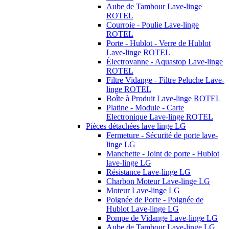
Aube de Tambour Lave-linge
ROTEL
Courroie - Poulie Lave-linge
ROTEL
Porte - Hublot - Verre de Hublot
Lave-linge ROTEL
Électrovanne - Aquastop Lave-linge
ROTEL
Filtre Vidange - Filtre Peluche Lave-
linge ROTEL
Boîte à Produit Lave-linge ROTEL
Platine - Module - Carte
Electronique Lave-linge ROTEL
Pièces détachées lave linge LG
Fermeture - Sécurité de porte lave-
linge LG
Manchette - Joint de porte - Hublot
lave-linge LG
Résistance Lave-linge LG
Charbon Moteur Lave-linge LG
Moteur Lave-linge LG
Poignée de Porte - Poignée de
Hublot Lave-linge LG
Pompe de Vidange Lave-linge LG
Aube de Tambour Lave-linge LG