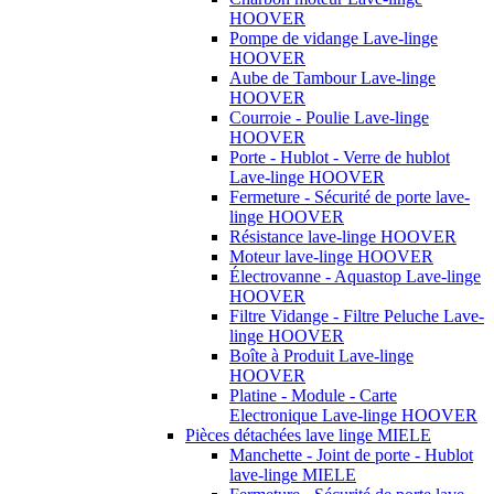
HOOVER
Pompe de vidange Lave-linge
HOOVER
Aube de Tambour Lave-linge
HOOVER
Courroie - Poulie Lave-linge
HOOVER
Porte - Hublot - Verre de hublot
Lave-linge HOOVER
Fermeture - Sécurité de porte lave-
linge HOOVER
Résistance lave-linge HOOVER
Moteur lave-linge HOOVER
Électrovanne - Aquastop Lave-linge
HOOVER
Filtre Vidange - Filtre Peluche Lave-
linge HOOVER
Boîte à Produit Lave-linge
HOOVER
Platine - Module - Carte
Electronique Lave-linge HOOVER
Pièces détachées lave linge MIELE
Manchette - Joint de porte - Hublot
lave-linge MIELE