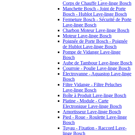
Corps de Chauffe Lave-linge Bosch
Manchette Bosch - Joint de Porte
Bosch - Hublot Lave-linge Bosch
Fermeture Bosch - Sécurité de Porte
Lave-linge Bosch
Charbon Moteur Lave-linge Bosch
Moteur Lave-linge Bosch
Poignée de Porte Bosch - Poignée
de Hublot Lave-linge Bosch
Pompe de Vidange Lave-linge
Bosch
Aube de Tambour Lave-linge Bosch
Courroie - Poulie Lave-linge Bosch
Électrovanne - Aquastop Lave-linge
Bosch
Filtre Vidange - Filtre Peluches
Lave-linge Bosch
Boîte à Produit Lave-linge Bosch
Platine - Module - Carte
Electronique Lave-linge Bosch
Amortisseur Lave-linge Bosch
Pied - Roue - Roulette Lave-linge
Bosch
Tuyau - Fixation - Raccord Lave-
linge Bosch