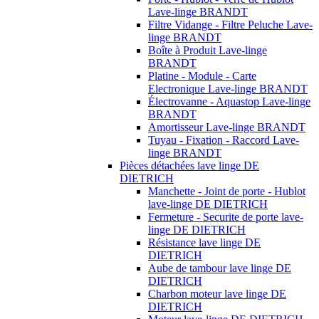
Lave-linge BRANDT
Filtre Vidange - Filtre Peluche Lave-
linge BRANDT
Boîte à Produit Lave-linge
BRANDT
Platine - Module - Carte
Electronique Lave-linge BRANDT
Électrovanne - Aquastop Lave-linge
BRANDT
Amortisseur Lave-linge BRANDT
Tuyau - Fixation - Raccord Lave-
linge BRANDT
Pièces détachées lave linge DE
DIETRICH
Manchette - Joint de porte - Hublot
lave-linge DE DIETRICH
Fermeture - Securite de porte lave-
linge DE DIETRICH
Résistance lave linge DE
DIETRICH
Aube de tambour lave linge DE
DIETRICH
Charbon moteur lave linge DE
DIETRICH