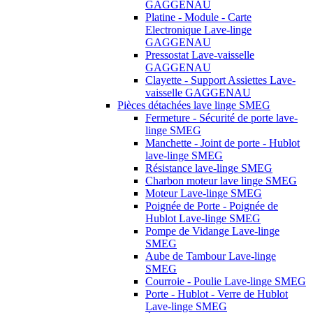
GAGGENAU
Platine - Module - Carte
Electronique Lave-linge
GAGGENAU
Pressostat Lave-vaisselle
GAGGENAU
Clayette - Support Assiettes Lave-
vaisselle GAGGENAU
Pièces détachées lave linge SMEG
Fermeture - Sécurité de porte lave-
linge SMEG
Manchette - Joint de porte - Hublot
lave-linge SMEG
Résistance lave-linge SMEG
Charbon moteur lave linge SMEG
Moteur Lave-linge SMEG
Poignée de Porte - Poignée de
Hublot Lave-linge SMEG
Pompe de Vidange Lave-linge
SMEG
Aube de Tambour Lave-linge
SMEG
Courroie - Poulie Lave-linge SMEG
Porte - Hublot - Verre de Hublot
Lave-linge SMEG