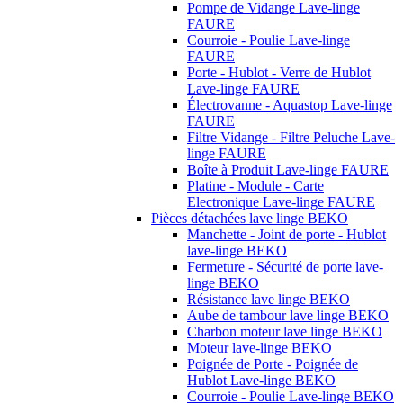
Pompe de Vidange Lave-linge
FAURE
Courroie - Poulie Lave-linge
FAURE
Porte - Hublot - Verre de Hublot
Lave-linge FAURE
Électrovanne - Aquastop Lave-linge
FAURE
Filtre Vidange - Filtre Peluche Lave-
linge FAURE
Boîte à Produit Lave-linge FAURE
Platine - Module - Carte
Electronique Lave-linge FAURE
Pièces détachées lave linge BEKO
Manchette - Joint de porte - Hublot
lave-linge BEKO
Fermeture - Sécurité de porte lave-
linge BEKO
Résistance lave linge BEKO
Aube de tambour lave linge BEKO
Charbon moteur lave linge BEKO
Moteur lave-linge BEKO
Poignée de Porte - Poignée de
Hublot Lave-linge BEKO
Courroie - Poulie Lave-linge BEKO