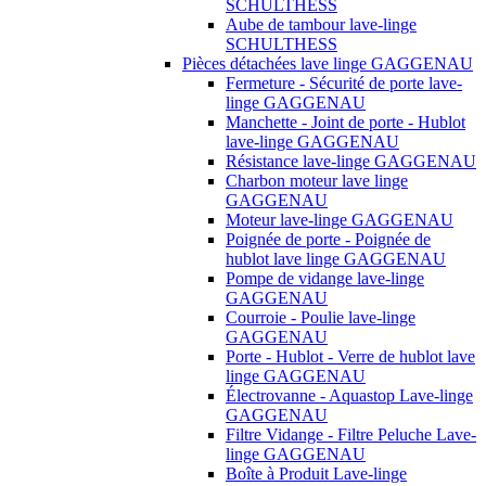
SCHULTHESS
Aube de tambour lave-linge
SCHULTHESS
Pièces détachées lave linge GAGGENAU
Fermeture - Sécurité de porte lave-
linge GAGGENAU
Manchette - Joint de porte - Hublot
lave-linge GAGGENAU
Résistance lave-linge GAGGENAU
Charbon moteur lave linge
GAGGENAU
Moteur lave-linge GAGGENAU
Poignée de porte - Poignée de
hublot lave linge GAGGENAU
Pompe de vidange lave-linge
GAGGENAU
Courroie - Poulie lave-linge
GAGGENAU
Porte - Hublot - Verre de hublot lave
linge GAGGENAU
Électrovanne - Aquastop Lave-linge
GAGGENAU
Filtre Vidange - Filtre Peluche Lave-
linge GAGGENAU
Boîte à Produit Lave-linge