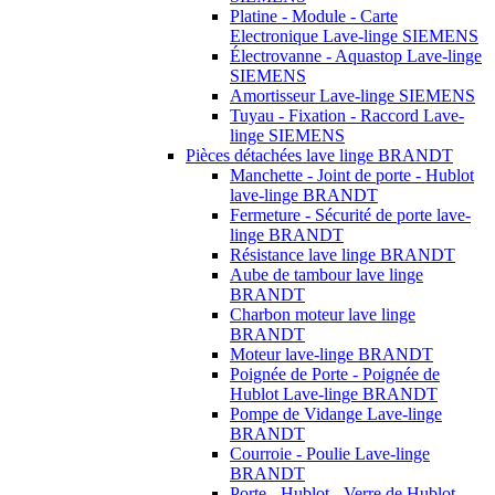
Platine - Module - Carte
Electronique Lave-linge SIEMENS
Électrovanne - Aquastop Lave-linge
SIEMENS
Amortisseur Lave-linge SIEMENS
Tuyau - Fixation - Raccord Lave-
linge SIEMENS
Pièces détachées lave linge BRANDT
Manchette - Joint de porte - Hublot
lave-linge BRANDT
Fermeture - Sécurité de porte lave-
linge BRANDT
Résistance lave linge BRANDT
Aube de tambour lave linge
BRANDT
Charbon moteur lave linge
BRANDT
Moteur lave-linge BRANDT
Poignée de Porte - Poignée de
Hublot Lave-linge BRANDT
Pompe de Vidange Lave-linge
BRANDT
Courroie - Poulie Lave-linge
BRANDT
Porte - Hublot - Verre de Hublot