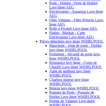
Porte - Hublot - Verre de Hublot
Lave-linge AEG
Électrovanne - Aquastop Lave-linge
AEG
Filtre Vidange - Filtre Peluche Lave-
linge AEG
Boîte à Produit Lave-linge AEG
Platine - Module - Carte
Electronique Lave-linge AEG
Pièces détachées lave linge WHIRLPOOL
Manchette - Joint de porte - Hublot
lave-linge WHIRLPOOL
Fermeture - Sécurité de porte lave-
linge WHIRLPOOL
Résistance lave linge - Corps de
Chauffe Lave-linge WHIRLPOOL
Aube de tambour lave linge
WHIRLPOOL
Charbon moteur lave linge
WHIRLPOOL
Moteur lave-linge WHIRLPOOL
Poignée de Porte - Poignée de
Hublot Lave-linge WHIRLPOOL
Pompe de Vidange Lave-linge
WHIRLPOOL