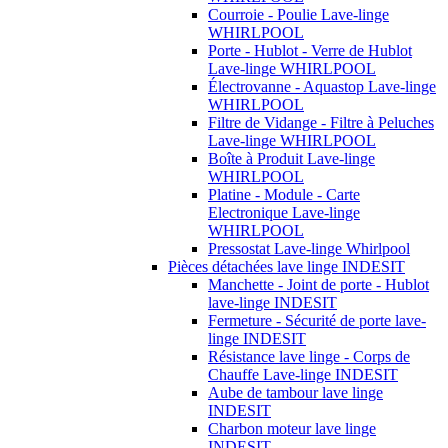
Courroie - Poulie Lave-linge
WHIRLPOOL
Porte - Hublot - Verre de Hublot
Lave-linge WHIRLPOOL
Électrovanne - Aquastop Lave-linge
WHIRLPOOL
Filtre de Vidange - Filtre à Peluches
Lave-linge WHIRLPOOL
Boîte à Produit Lave-linge
WHIRLPOOL
Platine - Module - Carte
Electronique Lave-linge
WHIRLPOOL
Pressostat Lave-linge Whirlpool
Pièces détachées lave linge INDESIT
Manchette - Joint de porte - Hublot
lave-linge INDESIT
Fermeture - Sécurité de porte lave-
linge INDESIT
Résistance lave linge - Corps de
Chauffe Lave-linge INDESIT
Aube de tambour lave linge
INDESIT
Charbon moteur lave linge
INDESIT