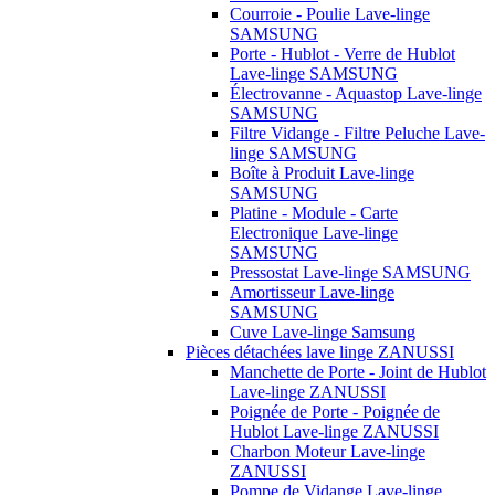
Courroie - Poulie Lave-linge
SAMSUNG
Porte - Hublot - Verre de Hublot
Lave-linge SAMSUNG
Électrovanne - Aquastop Lave-linge
SAMSUNG
Filtre Vidange - Filtre Peluche Lave-
linge SAMSUNG
Boîte à Produit Lave-linge
SAMSUNG
Platine - Module - Carte
Electronique Lave-linge
SAMSUNG
Pressostat Lave-linge SAMSUNG
Amortisseur Lave-linge
SAMSUNG
Cuve Lave-linge Samsung
Pièces détachées lave linge ZANUSSI
Manchette de Porte - Joint de Hublot
Lave-linge ZANUSSI
Poignée de Porte - Poignée de
Hublot Lave-linge ZANUSSI
Charbon Moteur Lave-linge
ZANUSSI
Pompe de Vidange Lave-linge