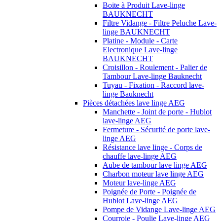
Boite à Produit Lave-linge
BAUKNECHT
Filtre Vidange - Filtre Peluche Lave-
linge BAUKNECHT
Platine - Module - Carte
Electronique Lave-linge
BAUKNECHT
Croisillon - Roulement - Palier de
Tambour Lave-linge Bauknecht
Tuyau - Fixation - Raccord lave-
linge Bauknecht
Pièces détachées lave linge AEG
Manchette - Joint de porte - Hublot
lave-linge AEG
Fermeture - Sécurité de porte lave-
linge AEG
Résistance lave linge - Corps de
chauffe lave-linge AEG
Aube de tambour lave linge AEG
Charbon moteur lave linge AEG
Moteur lave-linge AEG
Poignée de Porte - Poignée de
Hublot Lave-linge AEG
Pompe de Vidange Lave-linge AEG
Courroie - Poulie Lave-linge AEG