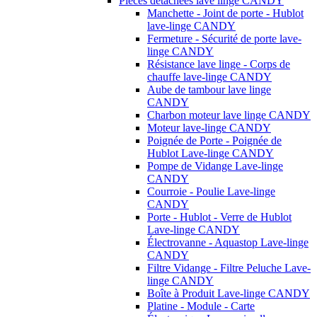
Pièces détachées lave linge CANDY
Manchette - Joint de porte - Hublot
lave-linge CANDY
Fermeture - Sécurité de porte lave-
linge CANDY
Résistance lave linge - Corps de
chauffe lave-linge CANDY
Aube de tambour lave linge
CANDY
Charbon moteur lave linge CANDY
Moteur lave-linge CANDY
Poignée de Porte - Poignée de
Hublot Lave-linge CANDY
Pompe de Vidange Lave-linge
CANDY
Courroie - Poulie Lave-linge
CANDY
Porte - Hublot - Verre de Hublot
Lave-linge CANDY
Électrovanne - Aquastop Lave-linge
CANDY
Filtre Vidange - Filtre Peluche Lave-
linge CANDY
Boîte à Produit Lave-linge CANDY
Platine - Module - Carte