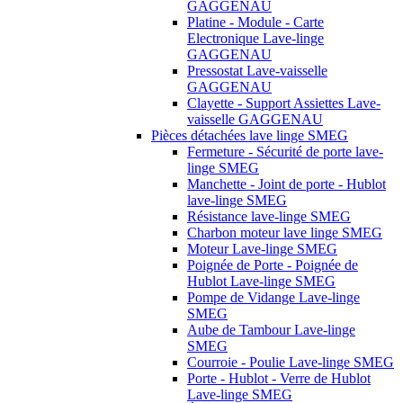
GAGGENAU
Platine - Module - Carte
Electronique Lave-linge
GAGGENAU
Pressostat Lave-vaisselle
GAGGENAU
Clayette - Support Assiettes Lave-
vaisselle GAGGENAU
Pièces détachées lave linge SMEG
Fermeture - Sécurité de porte lave-
linge SMEG
Manchette - Joint de porte - Hublot
lave-linge SMEG
Résistance lave-linge SMEG
Charbon moteur lave linge SMEG
Moteur Lave-linge SMEG
Poignée de Porte - Poignée de
Hublot Lave-linge SMEG
Pompe de Vidange Lave-linge
SMEG
Aube de Tambour Lave-linge
SMEG
Courroie - Poulie Lave-linge SMEG
Porte - Hublot - Verre de Hublot
Lave-linge SMEG