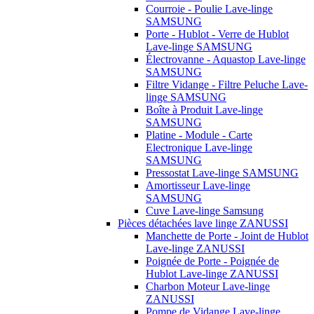
Courroie - Poulie Lave-linge
SAMSUNG
Porte - Hublot - Verre de Hublot
Lave-linge SAMSUNG
Électrovanne - Aquastop Lave-linge
SAMSUNG
Filtre Vidange - Filtre Peluche Lave-
linge SAMSUNG
Boîte à Produit Lave-linge
SAMSUNG
Platine - Module - Carte
Electronique Lave-linge
SAMSUNG
Pressostat Lave-linge SAMSUNG
Amortisseur Lave-linge
SAMSUNG
Cuve Lave-linge Samsung
Pièces détachées lave linge ZANUSSI
Manchette de Porte - Joint de Hublot
Lave-linge ZANUSSI
Poignée de Porte - Poignée de
Hublot Lave-linge ZANUSSI
Charbon Moteur Lave-linge
ZANUSSI
Pompe de Vidange Lave-linge