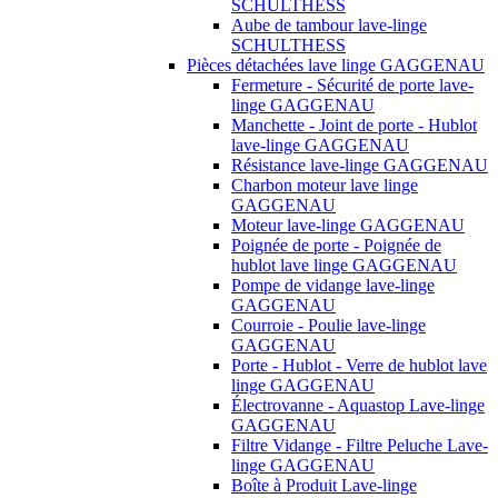
SCHULTHESS
Aube de tambour lave-linge
SCHULTHESS
Pièces détachées lave linge GAGGENAU
Fermeture - Sécurité de porte lave-
linge GAGGENAU
Manchette - Joint de porte - Hublot
lave-linge GAGGENAU
Résistance lave-linge GAGGENAU
Charbon moteur lave linge
GAGGENAU
Moteur lave-linge GAGGENAU
Poignée de porte - Poignée de
hublot lave linge GAGGENAU
Pompe de vidange lave-linge
GAGGENAU
Courroie - Poulie lave-linge
GAGGENAU
Porte - Hublot - Verre de hublot lave
linge GAGGENAU
Électrovanne - Aquastop Lave-linge
GAGGENAU
Filtre Vidange - Filtre Peluche Lave-
linge GAGGENAU
Boîte à Produit Lave-linge