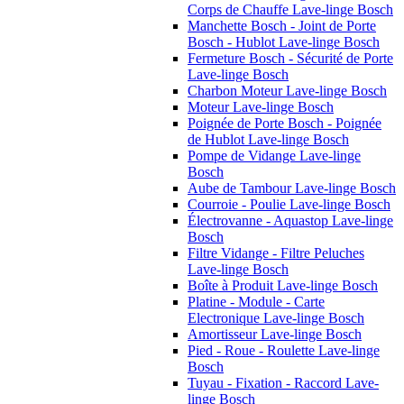
Corps de Chauffe Lave-linge Bosch
Manchette Bosch - Joint de Porte
Bosch - Hublot Lave-linge Bosch
Fermeture Bosch - Sécurité de Porte
Lave-linge Bosch
Charbon Moteur Lave-linge Bosch
Moteur Lave-linge Bosch
Poignée de Porte Bosch - Poignée
de Hublot Lave-linge Bosch
Pompe de Vidange Lave-linge
Bosch
Aube de Tambour Lave-linge Bosch
Courroie - Poulie Lave-linge Bosch
Électrovanne - Aquastop Lave-linge
Bosch
Filtre Vidange - Filtre Peluches
Lave-linge Bosch
Boîte à Produit Lave-linge Bosch
Platine - Module - Carte
Electronique Lave-linge Bosch
Amortisseur Lave-linge Bosch
Pied - Roue - Roulette Lave-linge
Bosch
Tuyau - Fixation - Raccord Lave-
linge Bosch