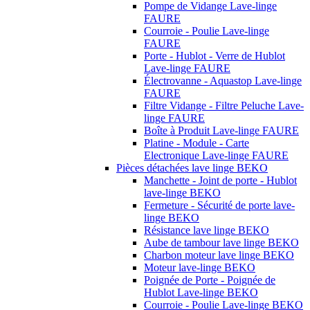
Pompe de Vidange Lave-linge
FAURE
Courroie - Poulie Lave-linge
FAURE
Porte - Hublot - Verre de Hublot
Lave-linge FAURE
Électrovanne - Aquastop Lave-linge
FAURE
Filtre Vidange - Filtre Peluche Lave-
linge FAURE
Boîte à Produit Lave-linge FAURE
Platine - Module - Carte
Electronique Lave-linge FAURE
Pièces détachées lave linge BEKO
Manchette - Joint de porte - Hublot
lave-linge BEKO
Fermeture - Sécurité de porte lave-
linge BEKO
Résistance lave linge BEKO
Aube de tambour lave linge BEKO
Charbon moteur lave linge BEKO
Moteur lave-linge BEKO
Poignée de Porte - Poignée de
Hublot Lave-linge BEKO
Courroie - Poulie Lave-linge BEKO