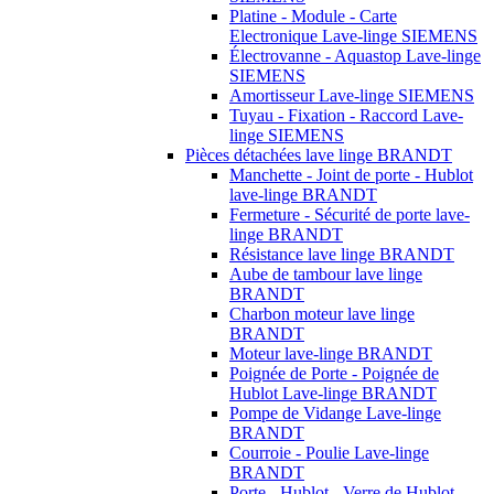
Platine - Module - Carte
Electronique Lave-linge SIEMENS
Électrovanne - Aquastop Lave-linge
SIEMENS
Amortisseur Lave-linge SIEMENS
Tuyau - Fixation - Raccord Lave-
linge SIEMENS
Pièces détachées lave linge BRANDT
Manchette - Joint de porte - Hublot
lave-linge BRANDT
Fermeture - Sécurité de porte lave-
linge BRANDT
Résistance lave linge BRANDT
Aube de tambour lave linge
BRANDT
Charbon moteur lave linge
BRANDT
Moteur lave-linge BRANDT
Poignée de Porte - Poignée de
Hublot Lave-linge BRANDT
Pompe de Vidange Lave-linge
BRANDT
Courroie - Poulie Lave-linge
BRANDT
Porte - Hublot - Verre de Hublot