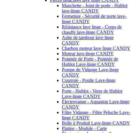
Pièces détachées lave linge CANDY
Manchette - Joint de porte - Hublot
lave-linge CANDY
Fermeture - Sécurité de porte lave-
linge CANDY
Résistance lave linge - Corps de
chauffe lave-linge CANDY
Aube de tambour lave linge
CANDY
Charbon moteur lave linge CANDY
Moteur lave-linge CANDY
Poignée de Porte - Poignée de
Hublot Lave-linge CANDY
Pompe de Vidange Lave-linge
CANDY
Courroie - Poulie Lave-linge
CANDY
Porte - Hublot - Verre de Hublot
Lave-linge CANDY
Électrovanne - Aquastop Lave-linge
CANDY
Filtre Vidange - Filtre Peluche Lave-
linge CANDY
Boîte à Produit Lave-linge CANDY
Platine - Module - Carte