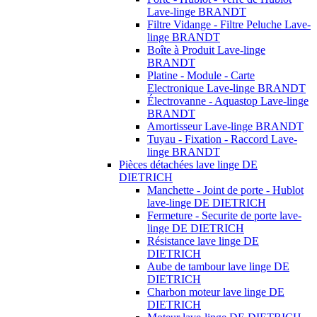
Lave-linge BRANDT
Filtre Vidange - Filtre Peluche Lave-
linge BRANDT
Boîte à Produit Lave-linge
BRANDT
Platine - Module - Carte
Electronique Lave-linge BRANDT
Électrovanne - Aquastop Lave-linge
BRANDT
Amortisseur Lave-linge BRANDT
Tuyau - Fixation - Raccord Lave-
linge BRANDT
Pièces détachées lave linge DE
DIETRICH
Manchette - Joint de porte - Hublot
lave-linge DE DIETRICH
Fermeture - Securite de porte lave-
linge DE DIETRICH
Résistance lave linge DE
DIETRICH
Aube de tambour lave linge DE
DIETRICH
Charbon moteur lave linge DE
DIETRICH