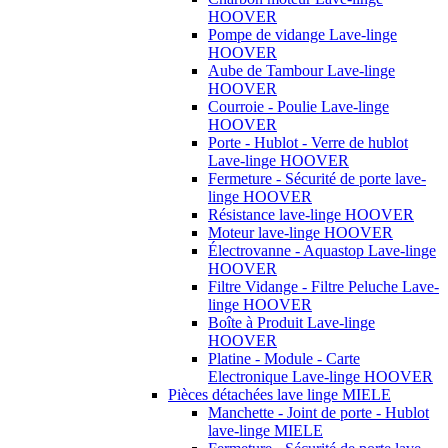
HOOVER
Pompe de vidange Lave-linge
HOOVER
Aube de Tambour Lave-linge
HOOVER
Courroie - Poulie Lave-linge
HOOVER
Porte - Hublot - Verre de hublot
Lave-linge HOOVER
Fermeture - Sécurité de porte lave-
linge HOOVER
Résistance lave-linge HOOVER
Moteur lave-linge HOOVER
Électrovanne - Aquastop Lave-linge
HOOVER
Filtre Vidange - Filtre Peluche Lave-
linge HOOVER
Boîte à Produit Lave-linge
HOOVER
Platine - Module - Carte
Electronique Lave-linge HOOVER
Pièces détachées lave linge MIELE
Manchette - Joint de porte - Hublot
lave-linge MIELE