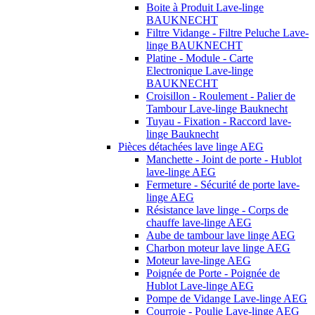
Boite à Produit Lave-linge
BAUKNECHT
Filtre Vidange - Filtre Peluche Lave-
linge BAUKNECHT
Platine - Module - Carte
Electronique Lave-linge
BAUKNECHT
Croisillon - Roulement - Palier de
Tambour Lave-linge Bauknecht
Tuyau - Fixation - Raccord lave-
linge Bauknecht
Pièces détachées lave linge AEG
Manchette - Joint de porte - Hublot
lave-linge AEG
Fermeture - Sécurité de porte lave-
linge AEG
Résistance lave linge - Corps de
chauffe lave-linge AEG
Aube de tambour lave linge AEG
Charbon moteur lave linge AEG
Moteur lave-linge AEG
Poignée de Porte - Poignée de
Hublot Lave-linge AEG
Pompe de Vidange Lave-linge AEG
Courroie - Poulie Lave-linge AEG