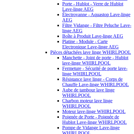
Porte - Hublot - Verre de Hublot
Lave-linge AEG
Électrovanne - Aquastop Lave-linge
AEG
Filtre Vidange - Filtre Peluche Lave-
linge AEG
Boîte à Produit Lave-linge AEG
Platine - Module - Carte
Electronique Lave-linge AEG
Pièces détachées lave linge WHIRLPOOL
Manchette - Joint de porte - Hublot
lave-linge WHIRLPOOL
Fermeture - Sécurité de porte lave-
linge WHIRLPOOL
Résistance lave linge - Corps de
Chauffe Lave-linge WHIRLPOOL
Aube de tambour lave linge
WHIRLPOOL
Charbon moteur lave linge
WHIRLPOOL
Moteur lave-linge WHIRLPOOL
Poignée de Porte - Poignée de
Hublot Lave-linge WHIRLPOOL
Pompe de Vidange Lave-linge
WHIRLPOOL