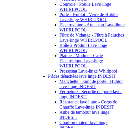
Courroie - Poulie Lave-linge
WHIRLPOOL
Porte - Hublot - Verre de Hublot
Lave-linge WHIRLPOOL
Électrovanne - Aquastop Lave-linge
WHIRLPOOL
Filtre de Vidange - Filtre à Peluches
Lave-linge WHIRLPOOL
Boîte à Produit Lave-linge
WHIRLPOOL
Platine - Module - Carte
Electronique Lave-linge
WHIRLPOOL
Pressostat Lave-linge Whirlpool
Pièces détachées lave linge INDESIT
Manchette - Joint de porte - Hublot
lave-linge INDESIT
Fermeture - Sécurité de porte lave-
linge INDESIT
Résistance lave linge - Corps de
Chauffe Lave-linge INDESIT
Aube de tambour lave linge
INDESIT
Charbon moteur lave linge
INDESIT