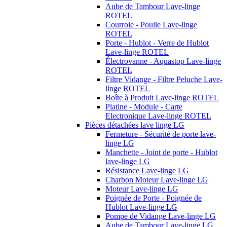
Aube de Tambour Lave-linge
ROTEL
Courroie - Poulie Lave-linge
ROTEL
Porte - Hublot - Verre de Hublot
Lave-linge ROTEL
Électrovanne - Aquastop Lave-linge
ROTEL
Filtre Vidange - Filtre Peluche Lave-
linge ROTEL
Boîte à Produit Lave-linge ROTEL
Platine - Module - Carte
Electronique Lave-linge ROTEL
Pièces détachées lave linge LG
Fermeture - Sécurité de porte lave-
linge LG
Manchette - Joint de porte - Hublot
lave-linge LG
Résistance Lave-linge LG
Charbon Moteur Lave-linge LG
Moteur Lave-linge LG
Poignée de Porte - Poignée de
Hublot Lave-linge LG
Pompe de Vidange Lave-linge LG
Aube de Tambour Lave-linge LG