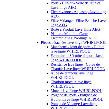
Porte - Hublot - Verre de Hublot
Lave-linge AEG
Électrovanne - Aquastop Lave-linge
AEG
Filtre Vidange - Filtre Peluche Lave-
linge AEG
Boîte à Produit Lave-linge AEG
Platine - Module - Carte
Electronique Lave-linge AEG
Pièces détachées lave linge WHIRLPOOL
Manchette - Joint de porte - Hublot
lave-linge WHIRLPOOL
Fermeture - Sécurité de porte lave-
linge WHIRLPOOL
Résistance lave linge - Corps de
Chauffe Lave-linge WHIRLPOOL
Aube de tambour lave linge
WHIRLPOOL
Charbon moteur lave linge
WHIRLPOOL
Moteur lave-linge WHIRLPOOL
Poignée de Porte - Poignée de
Hublot Lave-linge WHIRLPOOL
Pompe de Vidange Lave-linge
WHIRLPOOL