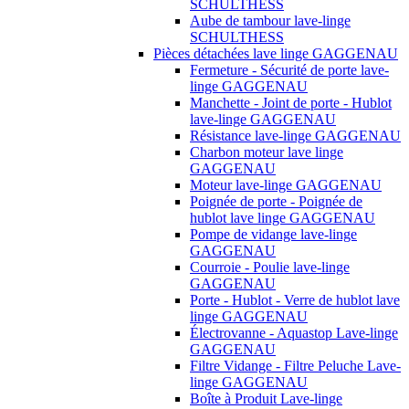
SCHULTHESS
Aube de tambour lave-linge
SCHULTHESS
Pièces détachées lave linge GAGGENAU
Fermeture - Sécurité de porte lave-
linge GAGGENAU
Manchette - Joint de porte - Hublot
lave-linge GAGGENAU
Résistance lave-linge GAGGENAU
Charbon moteur lave linge
GAGGENAU
Moteur lave-linge GAGGENAU
Poignée de porte - Poignée de
hublot lave linge GAGGENAU
Pompe de vidange lave-linge
GAGGENAU
Courroie - Poulie lave-linge
GAGGENAU
Porte - Hublot - Verre de hublot lave
linge GAGGENAU
Électrovanne - Aquastop Lave-linge
GAGGENAU
Filtre Vidange - Filtre Peluche Lave-
linge GAGGENAU
Boîte à Produit Lave-linge