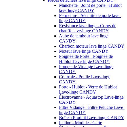
Pièces détachées lave linge CANDY
Manchette - Joint de porte - Hublot
lave-linge CANDY
Fermeture - Sécurité de porte lave-
linge CANDY
Résistance lave linge - Corps de
chauffe lave-linge CANDY
Aube de tambour lave linge
CANDY
Charbon moteur lave linge CANDY
Moteur lave-linge CANDY
Poignée de Porte - Poignée de
Hublot Lave-linge CANDY
Pompe de Vidange Lave-linge
CANDY
Courroie - Poulie Lave-linge
CANDY
Porte - Hublot - Verre de Hublot
Lave-linge CANDY
Électrovanne - Aquastop Lave-linge
CANDY
Filtre Vidange - Filtre Peluche Lave-
linge CANDY
Boîte à Produit Lave-linge CANDY
Platine - Module - Carte