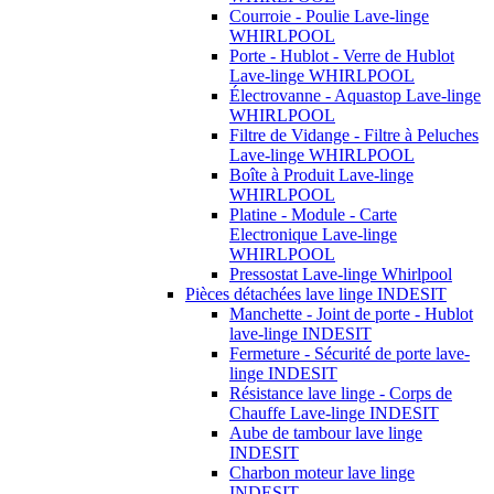
Courroie - Poulie Lave-linge
WHIRLPOOL
Porte - Hublot - Verre de Hublot
Lave-linge WHIRLPOOL
Électrovanne - Aquastop Lave-linge
WHIRLPOOL
Filtre de Vidange - Filtre à Peluches
Lave-linge WHIRLPOOL
Boîte à Produit Lave-linge
WHIRLPOOL
Platine - Module - Carte
Electronique Lave-linge
WHIRLPOOL
Pressostat Lave-linge Whirlpool
Pièces détachées lave linge INDESIT
Manchette - Joint de porte - Hublot
lave-linge INDESIT
Fermeture - Sécurité de porte lave-
linge INDESIT
Résistance lave linge - Corps de
Chauffe Lave-linge INDESIT
Aube de tambour lave linge
INDESIT
Charbon moteur lave linge
INDESIT