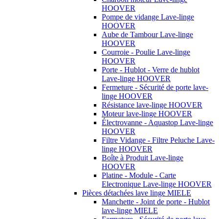
HOOVER
Pompe de vidange Lave-linge
HOOVER
Aube de Tambour Lave-linge
HOOVER
Courroie - Poulie Lave-linge
HOOVER
Porte - Hublot - Verre de hublot
Lave-linge HOOVER
Fermeture - Sécurité de porte lave-
linge HOOVER
Résistance lave-linge HOOVER
Moteur lave-linge HOOVER
Électrovanne - Aquastop Lave-linge
HOOVER
Filtre Vidange - Filtre Peluche Lave-
linge HOOVER
Boîte à Produit Lave-linge
HOOVER
Platine - Module - Carte
Electronique Lave-linge HOOVER
Pièces détachées lave linge MIELE
Manchette - Joint de porte - Hublot
lave-linge MIELE