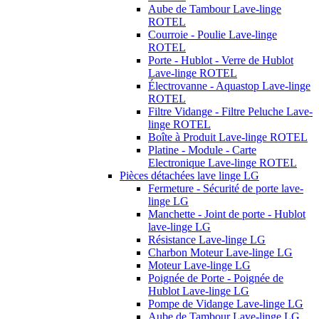
Aube de Tambour Lave-linge
ROTEL
Courroie - Poulie Lave-linge
ROTEL
Porte - Hublot - Verre de Hublot
Lave-linge ROTEL
Électrovanne - Aquastop Lave-linge
ROTEL
Filtre Vidange - Filtre Peluche Lave-
linge ROTEL
Boîte à Produit Lave-linge ROTEL
Platine - Module - Carte
Electronique Lave-linge ROTEL
Pièces détachées lave linge LG
Fermeture - Sécurité de porte lave-
linge LG
Manchette - Joint de porte - Hublot
lave-linge LG
Résistance Lave-linge LG
Charbon Moteur Lave-linge LG
Moteur Lave-linge LG
Poignée de Porte - Poignée de
Hublot Lave-linge LG
Pompe de Vidange Lave-linge LG
Aube de Tambour Lave-linge LG