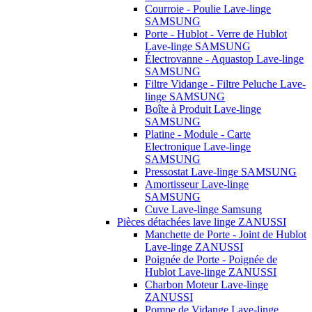
Courroie - Poulie Lave-linge
SAMSUNG
Porte - Hublot - Verre de Hublot
Lave-linge SAMSUNG
Électrovanne - Aquastop Lave-linge
SAMSUNG
Filtre Vidange - Filtre Peluche Lave-
linge SAMSUNG
Boîte à Produit Lave-linge
SAMSUNG
Platine - Module - Carte
Electronique Lave-linge
SAMSUNG
Pressostat Lave-linge SAMSUNG
Amortisseur Lave-linge
SAMSUNG
Cuve Lave-linge Samsung
Pièces détachées lave linge ZANUSSI
Manchette de Porte - Joint de Hublot
Lave-linge ZANUSSI
Poignée de Porte - Poignée de
Hublot Lave-linge ZANUSSI
Charbon Moteur Lave-linge
ZANUSSI
Pompe de Vidange Lave-linge