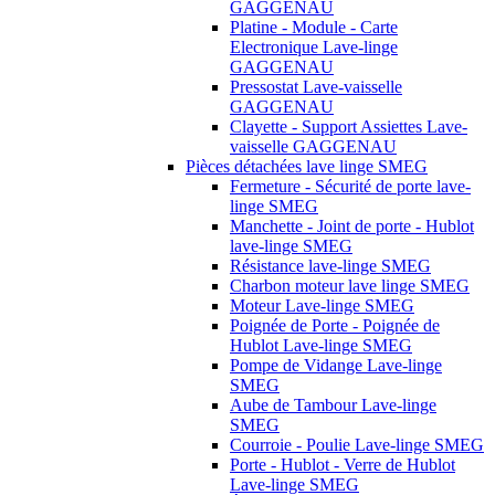
GAGGENAU
Platine - Module - Carte
Electronique Lave-linge
GAGGENAU
Pressostat Lave-vaisselle
GAGGENAU
Clayette - Support Assiettes Lave-
vaisselle GAGGENAU
Pièces détachées lave linge SMEG
Fermeture - Sécurité de porte lave-
linge SMEG
Manchette - Joint de porte - Hublot
lave-linge SMEG
Résistance lave-linge SMEG
Charbon moteur lave linge SMEG
Moteur Lave-linge SMEG
Poignée de Porte - Poignée de
Hublot Lave-linge SMEG
Pompe de Vidange Lave-linge
SMEG
Aube de Tambour Lave-linge
SMEG
Courroie - Poulie Lave-linge SMEG
Porte - Hublot - Verre de Hublot
Lave-linge SMEG