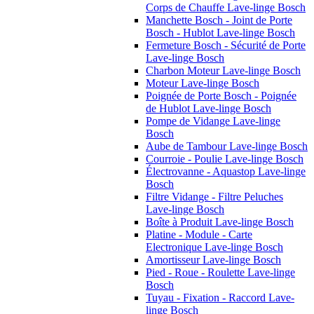
Corps de Chauffe Lave-linge Bosch
Manchette Bosch - Joint de Porte
Bosch - Hublot Lave-linge Bosch
Fermeture Bosch - Sécurité de Porte
Lave-linge Bosch
Charbon Moteur Lave-linge Bosch
Moteur Lave-linge Bosch
Poignée de Porte Bosch - Poignée
de Hublot Lave-linge Bosch
Pompe de Vidange Lave-linge
Bosch
Aube de Tambour Lave-linge Bosch
Courroie - Poulie Lave-linge Bosch
Électrovanne - Aquastop Lave-linge
Bosch
Filtre Vidange - Filtre Peluches
Lave-linge Bosch
Boîte à Produit Lave-linge Bosch
Platine - Module - Carte
Electronique Lave-linge Bosch
Amortisseur Lave-linge Bosch
Pied - Roue - Roulette Lave-linge
Bosch
Tuyau - Fixation - Raccord Lave-
linge Bosch