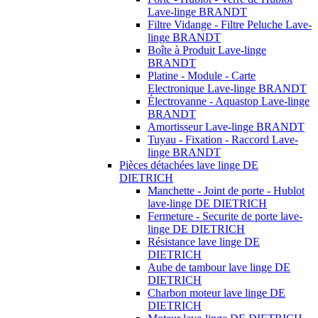
Lave-linge BRANDT
Filtre Vidange - Filtre Peluche Lave-
linge BRANDT
Boîte à Produit Lave-linge
BRANDT
Platine - Module - Carte
Electronique Lave-linge BRANDT
Électrovanne - Aquastop Lave-linge
BRANDT
Amortisseur Lave-linge BRANDT
Tuyau - Fixation - Raccord Lave-
linge BRANDT
Pièces détachées lave linge DE
DIETRICH
Manchette - Joint de porte - Hublot
lave-linge DE DIETRICH
Fermeture - Securite de porte lave-
linge DE DIETRICH
Résistance lave linge DE
DIETRICH
Aube de tambour lave linge DE
DIETRICH
Charbon moteur lave linge DE
DIETRICH