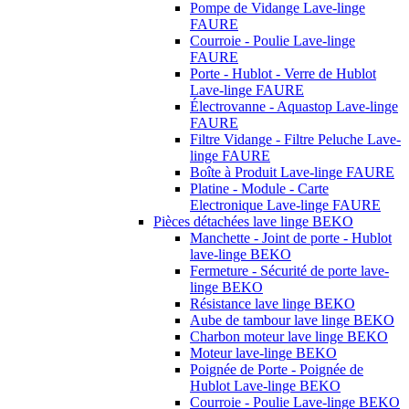
Pompe de Vidange Lave-linge
FAURE
Courroie - Poulie Lave-linge
FAURE
Porte - Hublot - Verre de Hublot
Lave-linge FAURE
Électrovanne - Aquastop Lave-linge
FAURE
Filtre Vidange - Filtre Peluche Lave-
linge FAURE
Boîte à Produit Lave-linge FAURE
Platine - Module - Carte
Electronique Lave-linge FAURE
Pièces détachées lave linge BEKO
Manchette - Joint de porte - Hublot
lave-linge BEKO
Fermeture - Sécurité de porte lave-
linge BEKO
Résistance lave linge BEKO
Aube de tambour lave linge BEKO
Charbon moteur lave linge BEKO
Moteur lave-linge BEKO
Poignée de Porte - Poignée de
Hublot Lave-linge BEKO
Courroie - Poulie Lave-linge BEKO