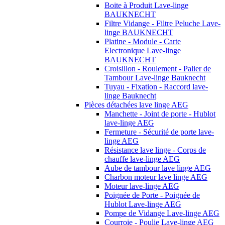
Boite à Produit Lave-linge
BAUKNECHT
Filtre Vidange - Filtre Peluche Lave-
linge BAUKNECHT
Platine - Module - Carte
Electronique Lave-linge
BAUKNECHT
Croisillon - Roulement - Palier de
Tambour Lave-linge Bauknecht
Tuyau - Fixation - Raccord lave-
linge Bauknecht
Pièces détachées lave linge AEG
Manchette - Joint de porte - Hublot
lave-linge AEG
Fermeture - Sécurité de porte lave-
linge AEG
Résistance lave linge - Corps de
chauffe lave-linge AEG
Aube de tambour lave linge AEG
Charbon moteur lave linge AEG
Moteur lave-linge AEG
Poignée de Porte - Poignée de
Hublot Lave-linge AEG
Pompe de Vidange Lave-linge AEG
Courroie - Poulie Lave-linge AEG