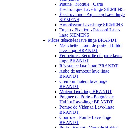
Platine - Module - Carte
Electronique Lave-linge SIEMENS
Électrovanne - Aquastop Lave-linge
SIEMENS
Amortisseur Lave-linge SIEMENS
Tuyau - Fixation - Raccord Lave-
linge SIEMENS
Pièces détachées lave linge BRANDT
Manchette - Joint de porte - Hublot
lave-linge BRANDT
Fermeture - Sécurité de porte lave-
linge BRANDT
Résistance lave linge BRANDT
Aube de tambour lave linge
BRANDT
Charbon moteur lave linge
BRANDT
Moteur lave-linge BRANDT
Poignée de Porte - Poignée de
Hublot Lave-linge BRANDT
Pompe de Vidange Lave-linge
BRANDT
Courroie - Poulie Lave-linge
BRANDT
Porte - Hublot - Verre de Hublot