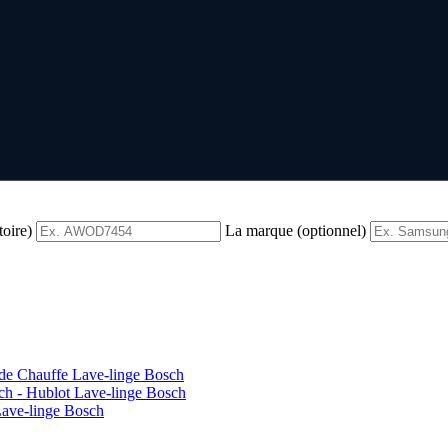
toire)
La marque (optionnel)
 de Chauffe Lave-linge Bosch
ch - Hublot Lave-linge Bosch
Lave-linge Bosch