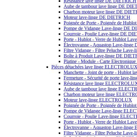
Résistance lave linge DE DIETRICH
Aube de tambour lave linge DE DI
Charbon moteur lave linge DE DIE
Moteur lave-linge DE DIETRICH
Poignée de Porte - Poignée de Hubl
Pompe de Vidange Lave-linge DE 
Courroie - Poulie Lave-linge DE D
Porte - Hublot - Verre de Hublot L
Électrovanne - Aquastop Lave-ling
Filtre Vidange - Filtre Peluche Lav
Boîte à Produit Lave-linge DE DIE
Platine - Module - Carte Electroni
Pièces détachées lave linge ELECTROLU
Manchette - Joint de porte - Hublo
Fermeture - Sécurité de porte lav
Résistance lave linge ELECTROLU
Aube de tambour lave linge ELE
Charbon moteur lave linge ELEC
Moteur lave-linge ELECTROLUX
Poignée de Porte - Poignée de Hu
Pompe de Vidange Lave-linge EL
Courroie - Poulie Lave-linge EL
Porte - Hublot - Verre de Hublot 
Électrovanne - Aquastop Lave-li
Filtre Vidange - Filtre Peluche La