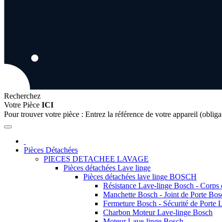
Recherchez
Votre Pièce
ICI
Pour trouver votre pièce :
Entrez la référence de votre appareil (obliga
Pièces Détachées
PIECES DETACHEE LAVAGE
Pièces détachées Lave linge
Pièces détachées lave linge BOSCH
Résistance Lave-linge Bosch - Corps
Manchette Bosch - Joint de Porte Bos
Fermeture Bosch - Sécurité de Porte 
Charbon Moteur Lave-linge Bosch
Moteur Lave-linge Bosch