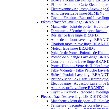
Boîte à Produit Lave-linge SIEMENS
Platine - Module - Carte Electroniq
Électrovanne - Aquastop Lave-ling
Amortisseur Lave-linge SIEMENS
Tuyau - Fixation - Raccord Lave-li
Pièces détachées lave linge BRANDT
Manchette - Joint de porte - Hublot
Fermeture - Sécurité de porte lave-
Résistance lave linge BRANDT
Aube de tambour lave linge BRAND
Charbon moteur lave linge BRANDT
Moteur lave-linge BRANDT
Poignée de Porte - Poignée de Hub
Pompe de Vidange Lave-linge BR
Courroie - Poulie Lave-linge BRAN
Porte - Hublot - Verre de Hublot L
Filtre Vidange - Filtre Peluche Lav
Boîte à Produit Lave-linge BRANDT
Platine - Module - Carte Electroni
Électrovanne - Aquastop Lave-lin
Amortisseur Lave-linge BRANDT
Tuyau - Fixation - Raccord Lave-l
Pièces détachées lave linge DE DIETRICH
Manchette - Joint de porte - Hublot
Fermeture - Securite de porte lave-