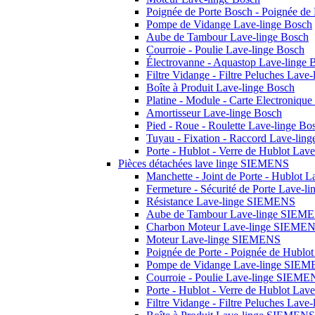
Poignée de Porte Bosch - Poignée de
Pompe de Vidange Lave-linge Bosch
Aube de Tambour Lave-linge Bosch
Courroie - Poulie Lave-linge Bosch
Électrovanne - Aquastop Lave-linge 
Filtre Vidange - Filtre Peluches Lave
Boîte à Produit Lave-linge Bosch
Platine - Module - Carte Electroniqu
Amortisseur Lave-linge Bosch
Pied - Roue - Roulette Lave-linge Bo
Tuyau - Fixation - Raccord Lave-lin
Porte - Hublot - Verre de Hublot Lav
Pièces détachées lave linge SIEMENS
Manchette - Joint de Porte - Hublot
Fermeture - Sécurité de Porte Lave-
Résistance Lave-linge SIEMENS
Aube de Tambour Lave-linge SIEM
Charbon Moteur Lave-linge SIEME
Moteur Lave-linge SIEMENS
Poignée de Porte - Poignée de Hubl
Pompe de Vidange Lave-linge SIE
Courroie - Poulie Lave-linge SIEME
Porte - Hublot - Verre de Hublot La
Filtre Vidange - Filtre Peluches La