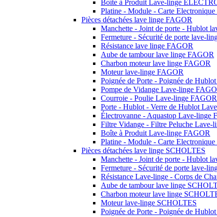
Boîte à Produit Lave-linge ELEC
Platine - Module - Carte Electron
Pièces détachées lave linge FAGOR
Manchette - Joint de porte - Hublot 
Fermeture - Sécurité de porte lave-
Résistance lave linge FAGOR
Aube de tambour lave linge FAGOR
Charbon moteur lave linge FAGOR
Moteur lave-linge FAGOR
Poignée de Porte - Poignée de Hubl
Pompe de Vidange Lave-linge FAG
Courroie - Poulie Lave-linge FAGOR
Porte - Hublot - Verre de Hublot La
Électrovanne - Aquastop Lave-ling
Filtre Vidange - Filtre Peluche Lav
Boîte à Produit Lave-linge FAGOR
Platine - Module - Carte Electroniq
Pièces détachées lave linge SCHOLTES
Manchette - Joint de porte - Hublot
Fermeture - Sécurité de porte lave-
Résistance Lave-linge - Corps de C
Aube de tambour lave linge SCHOL
Charbon moteur lave linge SCHOLT
Moteur lave-linge SCHOLTES
Poignée de Porte - Poignée de Hub