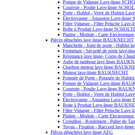
Pompe de Vidange Lave-linge SCH
Courroie - Poulie Lave-linge SCHO
Porte - Hublot - Verre de Hublot L
Électrovanne - Aquastop Lave-lin
Filtre Vidange - Filtre Peluche Lav
Boîte à Produit Lave-linge SCHOLT
Platine - Module - Carte Electroni
Pièces détachées lave linge BAUKNECHT
Manchette - Joint de porte - Hublo
Fermeture - Sécurité de porte lav
Résistance lave linge- Corps de C
Aube de tambour lave linge BAU
Charbon moteur lave linge BAUK
Moteur lave-linge BAUKNECHT
Poignée de Porte - Poignée de Hu
Pompe de Vidange Lave-linge B
Courroie - Poulie Lave-linge BA
Porte - Hublot - Verre de Hublot 
Électrovanne - Aquastop Lave-li
Boite à Produit Lave-linge BAUK
Filtre Vidange - Filtre Peluche L
Platine - Module - Carte Electron
Croisillon - Roulement - Palier de T
Tuyau - Fixation - Raccord lave-ling
Pièces détachées lave linge AEG