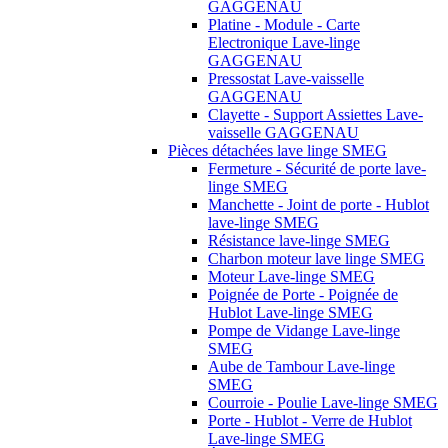
GAGGENAU
Platine - Module - Carte
Electronique Lave-linge
GAGGENAU
Pressostat Lave-vaisselle
GAGGENAU
Clayette - Support Assiettes Lave-
vaisselle GAGGENAU
Pièces détachées lave linge SMEG
Fermeture - Sécurité de porte lave-
linge SMEG
Manchette - Joint de porte - Hublot
lave-linge SMEG
Résistance lave-linge SMEG
Charbon moteur lave linge SMEG
Moteur Lave-linge SMEG
Poignée de Porte - Poignée de
Hublot Lave-linge SMEG
Pompe de Vidange Lave-linge
SMEG
Aube de Tambour Lave-linge
SMEG
Courroie - Poulie Lave-linge SMEG
Porte - Hublot - Verre de Hublot
Lave-linge SMEG