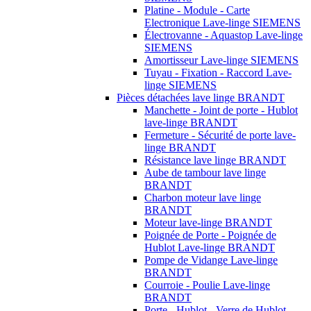
Platine - Module - Carte
Electronique Lave-linge SIEMENS
Électrovanne - Aquastop Lave-linge
SIEMENS
Amortisseur Lave-linge SIEMENS
Tuyau - Fixation - Raccord Lave-
linge SIEMENS
Pièces détachées lave linge BRANDT
Manchette - Joint de porte - Hublot
lave-linge BRANDT
Fermeture - Sécurité de porte lave-
linge BRANDT
Résistance lave linge BRANDT
Aube de tambour lave linge
BRANDT
Charbon moteur lave linge
BRANDT
Moteur lave-linge BRANDT
Poignée de Porte - Poignée de
Hublot Lave-linge BRANDT
Pompe de Vidange Lave-linge
BRANDT
Courroie - Poulie Lave-linge
BRANDT
Porte - Hublot - Verre de Hublot