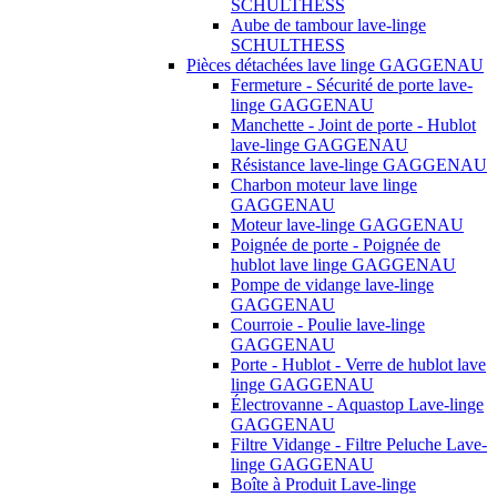
SCHULTHESS
Aube de tambour lave-linge
SCHULTHESS
Pièces détachées lave linge GAGGENAU
Fermeture - Sécurité de porte lave-
linge GAGGENAU
Manchette - Joint de porte - Hublot
lave-linge GAGGENAU
Résistance lave-linge GAGGENAU
Charbon moteur lave linge
GAGGENAU
Moteur lave-linge GAGGENAU
Poignée de porte - Poignée de
hublot lave linge GAGGENAU
Pompe de vidange lave-linge
GAGGENAU
Courroie - Poulie lave-linge
GAGGENAU
Porte - Hublot - Verre de hublot lave
linge GAGGENAU
Électrovanne - Aquastop Lave-linge
GAGGENAU
Filtre Vidange - Filtre Peluche Lave-
linge GAGGENAU
Boîte à Produit Lave-linge