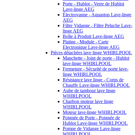
Porte - Hublot - Verre de Hublot
Lave-linge AEG
Électrovanne - Aquastop Lave-linge
AEG
Filtre Vidange - Filtre Peluche Lave-
linge AEG
Boîte à Produit Lave-linge AEG
Platine - Module - Carte
Electronique Lave-linge AEG
Pièces détachées lave linge WHIRLPOOL
Manchette - Joint de porte - Hublot
lave-linge WHIRLPOOL
Fermeture - Sécurité de porte lave-
linge WHIRLPOOL
Résistance lave linge - Corps de
Chauffe Lave-linge WHIRLPOOL
Aube de tambour lave linge
WHIRLPOOL
Charbon moteur lave linge
WHIRLPOOL
Moteur lave-linge WHIRLPOOL
Poignée de Porte - Poignée de
Hublot Lave-linge WHIRLPOOL
Pompe de Vidange Lave-linge
WHIRLPOOL