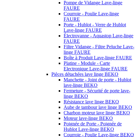
Pompe de Vidange Lave-linge
FAURE
Courroie - Poulie Lave-linge
FAURE
Porte - Hublot - Verre de Hublot
Lave-linge FAURE
Électrovanne - Aquastop Lave-linge
FAURE
Filtre Vidange - Filtre Peluche Lave-
linge FAURE
Boîte à Produit Lave-linge FAURE
Platine - Module - Carte
Electronique Lave-linge FAURE
Pièces détachées lave linge BEKO
Manchette - Joint de porte - Hublot
lave-linge BEKO
Fermeture - Sécurité de porte lave-
linge BEKO
Résistance lave linge BEKO
Aube de tambour lave linge BEKO
Charbon moteur lave linge BEKO
Moteur lave-linge BEKO
Poignée de Porte - Poignée de
Hublot Lave-linge BEKO
Courroie - Poulie Lave-linge BEKO