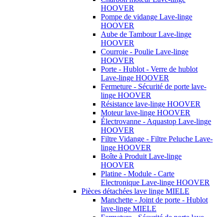
HOOVER
Pompe de vidange Lave-linge
HOOVER
Aube de Tambour Lave-linge
HOOVER
Courroie - Poulie Lave-linge
HOOVER
Porte - Hublot - Verre de hublot
Lave-linge HOOVER
Fermeture - Sécurité de porte lave-
linge HOOVER
Résistance lave-linge HOOVER
Moteur lave-linge HOOVER
Électrovanne - Aquastop Lave-linge
HOOVER
Filtre Vidange - Filtre Peluche Lave-
linge HOOVER
Boîte à Produit Lave-linge
HOOVER
Platine - Module - Carte
Electronique Lave-linge HOOVER
Pièces détachées lave linge MIELE
Manchette - Joint de porte - Hublot
lave-linge MIELE