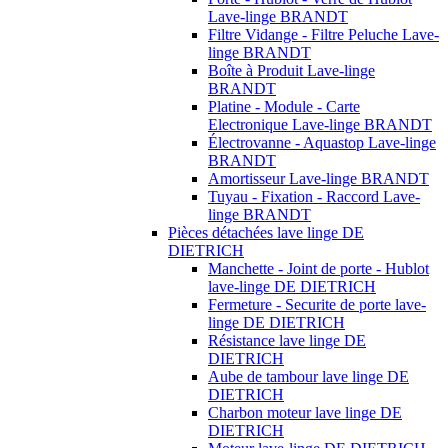
Lave-linge BRANDT
Filtre Vidange - Filtre Peluche Lave-
linge BRANDT
Boîte à Produit Lave-linge
BRANDT
Platine - Module - Carte
Electronique Lave-linge BRANDT
Électrovanne - Aquastop Lave-linge
BRANDT
Amortisseur Lave-linge BRANDT
Tuyau - Fixation - Raccord Lave-
linge BRANDT
Pièces détachées lave linge DE
DIETRICH
Manchette - Joint de porte - Hublot
lave-linge DE DIETRICH
Fermeture - Securite de porte lave-
linge DE DIETRICH
Résistance lave linge DE
DIETRICH
Aube de tambour lave linge DE
DIETRICH
Charbon moteur lave linge DE
DIETRICH