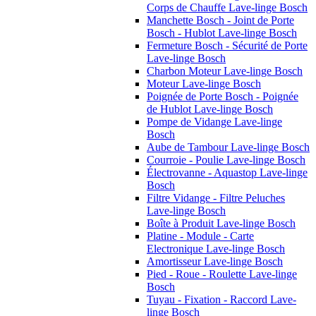
Corps de Chauffe Lave-linge Bosch
Manchette Bosch - Joint de Porte
Bosch - Hublot Lave-linge Bosch
Fermeture Bosch - Sécurité de Porte
Lave-linge Bosch
Charbon Moteur Lave-linge Bosch
Moteur Lave-linge Bosch
Poignée de Porte Bosch - Poignée
de Hublot Lave-linge Bosch
Pompe de Vidange Lave-linge
Bosch
Aube de Tambour Lave-linge Bosch
Courroie - Poulie Lave-linge Bosch
Électrovanne - Aquastop Lave-linge
Bosch
Filtre Vidange - Filtre Peluches
Lave-linge Bosch
Boîte à Produit Lave-linge Bosch
Platine - Module - Carte
Electronique Lave-linge Bosch
Amortisseur Lave-linge Bosch
Pied - Roue - Roulette Lave-linge
Bosch
Tuyau - Fixation - Raccord Lave-
linge Bosch