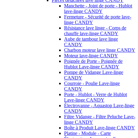
Pièces détachées lave linge CANDY
Manchette - Joint de porte - Hublot
lave-linge CANDY
Fermeture - Sécurité de porte lave-
linge CANDY
Résistance lave linge - Corps de
chauffe lave-linge CANDY
Aube de tambour lave linge
CANDY
Charbon moteur lave linge CANDY
Moteur lave-linge CANDY
Poignée de Porte - Poignée de
Hublot Lave-linge CANDY
Pompe de Vidange Lave-linge
CANDY
Courroie - Poulie Lave-linge
CANDY
Porte - Hublot - Verre de Hublot
Lave-linge CANDY
Électrovanne - Aquastop Lave-linge
CANDY
Filtre Vidange - Filtre Peluche Lave-
linge CANDY
Boîte à Produit Lave-linge CANDY
Platine - Module - Carte