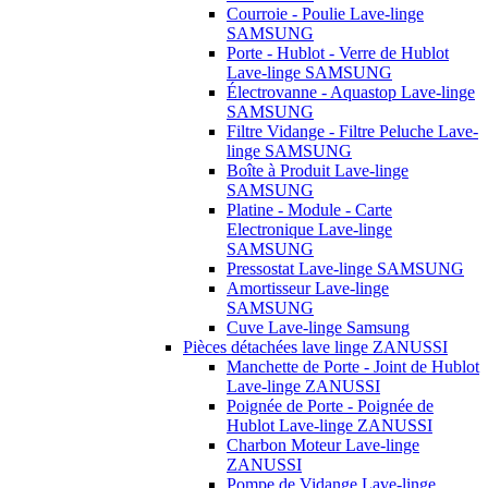
Courroie - Poulie Lave-linge
SAMSUNG
Porte - Hublot - Verre de Hublot
Lave-linge SAMSUNG
Électrovanne - Aquastop Lave-linge
SAMSUNG
Filtre Vidange - Filtre Peluche Lave-
linge SAMSUNG
Boîte à Produit Lave-linge
SAMSUNG
Platine - Module - Carte
Electronique Lave-linge
SAMSUNG
Pressostat Lave-linge SAMSUNG
Amortisseur Lave-linge
SAMSUNG
Cuve Lave-linge Samsung
Pièces détachées lave linge ZANUSSI
Manchette de Porte - Joint de Hublot
Lave-linge ZANUSSI
Poignée de Porte - Poignée de
Hublot Lave-linge ZANUSSI
Charbon Moteur Lave-linge
ZANUSSI
Pompe de Vidange Lave-linge