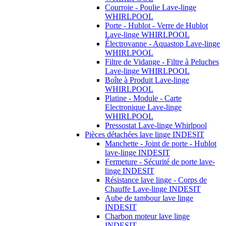
Courroie - Poulie Lave-linge
WHIRLPOOL
Porte - Hublot - Verre de Hublot
Lave-linge WHIRLPOOL
Électrovanne - Aquastop Lave-linge
WHIRLPOOL
Filtre de Vidange - Filtre à Peluches
Lave-linge WHIRLPOOL
Boîte à Produit Lave-linge
WHIRLPOOL
Platine - Module - Carte
Electronique Lave-linge
WHIRLPOOL
Pressostat Lave-linge Whirlpool
Pièces détachées lave linge INDESIT
Manchette - Joint de porte - Hublot
lave-linge INDESIT
Fermeture - Sécurité de porte lave-
linge INDESIT
Résistance lave linge - Corps de
Chauffe Lave-linge INDESIT
Aube de tambour lave linge
INDESIT
Charbon moteur lave linge
INDESIT