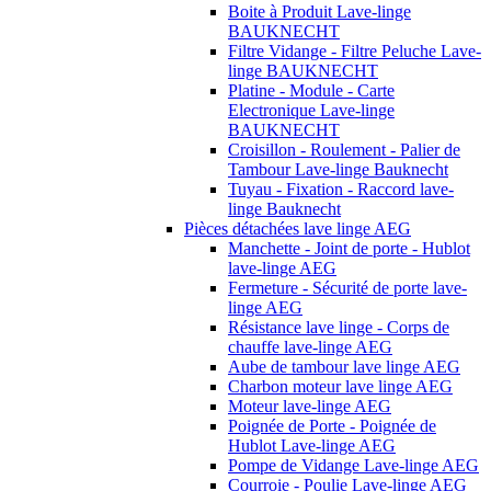
Boite à Produit Lave-linge
BAUKNECHT
Filtre Vidange - Filtre Peluche Lave-
linge BAUKNECHT
Platine - Module - Carte
Electronique Lave-linge
BAUKNECHT
Croisillon - Roulement - Palier de
Tambour Lave-linge Bauknecht
Tuyau - Fixation - Raccord lave-
linge Bauknecht
Pièces détachées lave linge AEG
Manchette - Joint de porte - Hublot
lave-linge AEG
Fermeture - Sécurité de porte lave-
linge AEG
Résistance lave linge - Corps de
chauffe lave-linge AEG
Aube de tambour lave linge AEG
Charbon moteur lave linge AEG
Moteur lave-linge AEG
Poignée de Porte - Poignée de
Hublot Lave-linge AEG
Pompe de Vidange Lave-linge AEG
Courroie - Poulie Lave-linge AEG