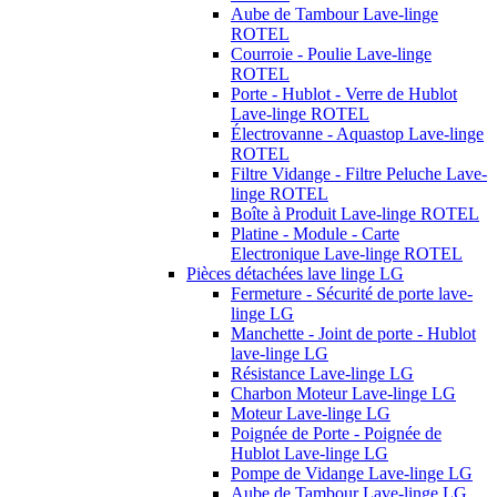
Aube de Tambour Lave-linge
ROTEL
Courroie - Poulie Lave-linge
ROTEL
Porte - Hublot - Verre de Hublot
Lave-linge ROTEL
Électrovanne - Aquastop Lave-linge
ROTEL
Filtre Vidange - Filtre Peluche Lave-
linge ROTEL
Boîte à Produit Lave-linge ROTEL
Platine - Module - Carte
Electronique Lave-linge ROTEL
Pièces détachées lave linge LG
Fermeture - Sécurité de porte lave-
linge LG
Manchette - Joint de porte - Hublot
lave-linge LG
Résistance Lave-linge LG
Charbon Moteur Lave-linge LG
Moteur Lave-linge LG
Poignée de Porte - Poignée de
Hublot Lave-linge LG
Pompe de Vidange Lave-linge LG
Aube de Tambour Lave-linge LG