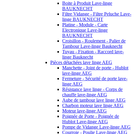
Boite à Produit Lave-linge
BAUKNECHT
Filtre Vidange - Filtre Peluche Lave-
linge BAUKNECHT
Platine - Module - Carte
Electronique Lave-linge
BAUKNECHT
Croisillon - Roulement - Palier de
Tambour Lave-linge Bauknecht
Tuyau - Fixation - Raccord lave-
linge Bauknecht
Pièces détachées lave linge AEG
Manchette - Joint de porte - Hublot
lave-linge AEG
Fermeture - Sécurité de porte lave-
linge AEG
Résistance lave linge - Corps de
chauffe lave-linge AEG
Aube de tambour lave linge AEG
Charbon moteur lave linge AEG
Moteur lave-linge AEG
Poignée de Porte - Poignée de
Hublot Lave-linge AEG
Pompe de Vidange Lave-linge AEG
Courroie - Poulie Lave-linge AEG