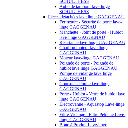
SCHULTHESS
Aube de tambour lave-linge
SCHULTHESS
Pièces détachées lave linge GAGGENAU
Fermeture - Sécurité de porte lave-
linge GAGGENAU
Manchette - Joint de porte - Hublot
lave-linge GAGGENAU
Résistance lave-linge GAGGENAU
Charbon moteur lave linge
GAGGENAU
Moteur lave-linge GAGGENAU
Poignée de porte - Poignée de
hublot lave linge GAGGENAU
Pompe de vidange lave-linge
GAGGENAU
Courroie - Poulie lave-linge
GAGGENAU
Porte - Hublot - Verre de hublot lave
linge GAGGENAU
Électrovanne - Aquastop Lave-linge
GAGGENAU
Filtre Vidange - Filtre Peluche Lave-
linge GAGGENAU
Boîte à Produit Lave-linge