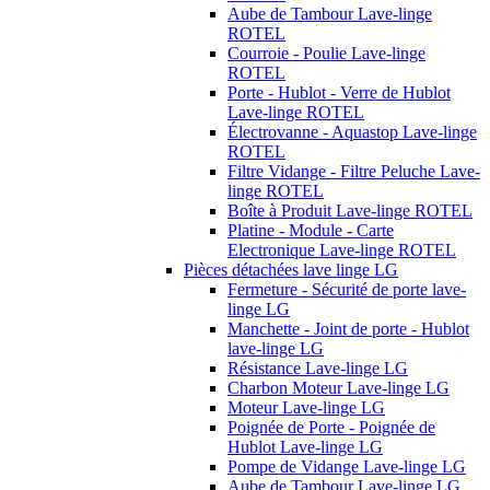
Aube de Tambour Lave-linge
ROTEL
Courroie - Poulie Lave-linge
ROTEL
Porte - Hublot - Verre de Hublot
Lave-linge ROTEL
Électrovanne - Aquastop Lave-linge
ROTEL
Filtre Vidange - Filtre Peluche Lave-
linge ROTEL
Boîte à Produit Lave-linge ROTEL
Platine - Module - Carte
Electronique Lave-linge ROTEL
Pièces détachées lave linge LG
Fermeture - Sécurité de porte lave-
linge LG
Manchette - Joint de porte - Hublot
lave-linge LG
Résistance Lave-linge LG
Charbon Moteur Lave-linge LG
Moteur Lave-linge LG
Poignée de Porte - Poignée de
Hublot Lave-linge LG
Pompe de Vidange Lave-linge LG
Aube de Tambour Lave-linge LG