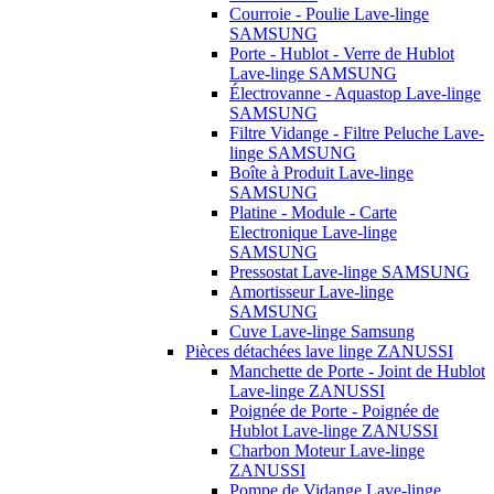
Courroie - Poulie Lave-linge
SAMSUNG
Porte - Hublot - Verre de Hublot
Lave-linge SAMSUNG
Électrovanne - Aquastop Lave-linge
SAMSUNG
Filtre Vidange - Filtre Peluche Lave-
linge SAMSUNG
Boîte à Produit Lave-linge
SAMSUNG
Platine - Module - Carte
Electronique Lave-linge
SAMSUNG
Pressostat Lave-linge SAMSUNG
Amortisseur Lave-linge
SAMSUNG
Cuve Lave-linge Samsung
Pièces détachées lave linge ZANUSSI
Manchette de Porte - Joint de Hublot
Lave-linge ZANUSSI
Poignée de Porte - Poignée de
Hublot Lave-linge ZANUSSI
Charbon Moteur Lave-linge
ZANUSSI
Pompe de Vidange Lave-linge