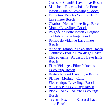
Corps de Chauffe Lave-linge Bosch
Manchette Bosch - Joint de Porte
Bosch - Hublot Lave-linge Bosch
Fermeture Bosch - Sécurité de Porte
Lave-linge Bosch
Charbon Moteur Lave-linge Bosch
Moteur Lave-linge Bosch
Poignée de Porte Bosch - Poignée
de Hublot Lave-linge Bosch
Pompe de Vidange Lave-linge
Bosch
Aube de Tambour Lave-linge Bosch
Courroie - Poulie Lave-linge Bosch
Électrovanne - Aquastop Lave-linge
Bosch
Filtre Vidange - Filtre Peluches
Lave-linge Bosch
Boîte à Produit Lave-linge Bosch
Platine - Module - Carte
Electronique Lave-linge Bosch
Amortisseur Lave-linge Bosch
Pied - Roue - Roulette Lave-linge
Bosch
Tuyau - Fixation - Raccord Lave-
linge Bosch