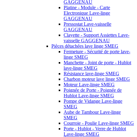
GAGGENAU
Platine - Module - Carte
Electronique Lave-linge
GAGGENAU
Pressostat Lave-vaisselle
GAGGENAU
Clayette - Support Assiettes Lave-
vaisselle GAGGENAU
Pièces détachées lave linge SMEG
Fermeture - Sécurité de porte lave-
linge SMEG
Manchette - Joint de porte - Hublot
lave-linge SMEG
Résistance lave-linge SMEG
Charbon moteur lave linge SMEG
Moteur Lave-linge SMEG
Poignée de Porte - Poignée de
Hublot Lave-linge SMEG
Pompe de Vidange Lave-linge
SMEG
Aube de Tambour Lave-linge
SMEG
Courroie - Poulie Lave-linge SMEG
Porte - Hublot - Verre de Hublot
Lave-linge SMEG