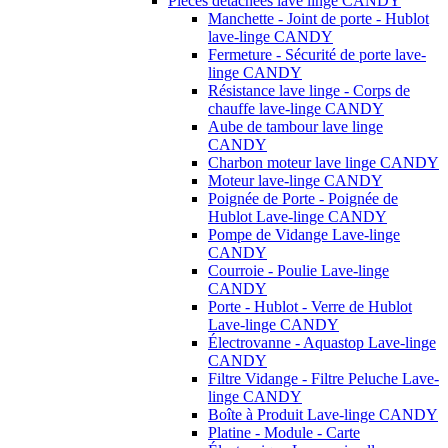
Pièces détachées lave linge CANDY
Manchette - Joint de porte - Hublot
lave-linge CANDY
Fermeture - Sécurité de porte lave-
linge CANDY
Résistance lave linge - Corps de
chauffe lave-linge CANDY
Aube de tambour lave linge
CANDY
Charbon moteur lave linge CANDY
Moteur lave-linge CANDY
Poignée de Porte - Poignée de
Hublot Lave-linge CANDY
Pompe de Vidange Lave-linge
CANDY
Courroie - Poulie Lave-linge
CANDY
Porte - Hublot - Verre de Hublot
Lave-linge CANDY
Électrovanne - Aquastop Lave-linge
CANDY
Filtre Vidange - Filtre Peluche Lave-
linge CANDY
Boîte à Produit Lave-linge CANDY
Platine - Module - Carte