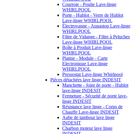
Courroie - Poulie Lave-linge
WHIRLPOOL
Porte - Hublot - Verre de Hublot
Lave-linge WHIRLPOOL
Électrovanne - Aquastop Lave-linge
WHIRLPOOL
Filtre de Vidange - Filtre à Peluches
Lave-linge WHIRLPOOL
Boîte à Produit Lave-linge
WHIRLPOOL
Platine - Module - Carte
Electronique Lave-linge
WHIRLPOOL
Pressostat Lave-linge Whirlpool
Pièces détachées lave linge INDESIT
Manchette - Joint de porte - Hublot
lave-linge INDESIT
Fermeture - Sécurité de porte lave-
linge INDESIT
Résistance lave linge - Corps de
Chauffe Lave-linge INDESIT
Aube de tambour lave linge
INDESIT
Charbon moteur lave linge
INDESIT