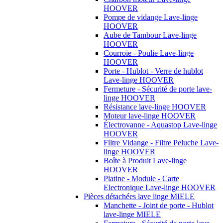
HOOVER
Pompe de vidange Lave-linge
HOOVER
Aube de Tambour Lave-linge
HOOVER
Courroie - Poulie Lave-linge
HOOVER
Porte - Hublot - Verre de hublot
Lave-linge HOOVER
Fermeture - Sécurité de porte lave-
linge HOOVER
Résistance lave-linge HOOVER
Moteur lave-linge HOOVER
Électrovanne - Aquastop Lave-linge
HOOVER
Filtre Vidange - Filtre Peluche Lave-
linge HOOVER
Boîte à Produit Lave-linge
HOOVER
Platine - Module - Carte
Electronique Lave-linge HOOVER
Pièces détachées lave linge MIELE
Manchette - Joint de porte - Hublot
lave-linge MIELE