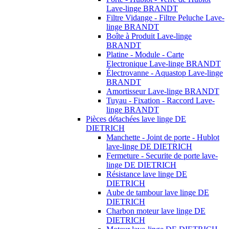
Lave-linge BRANDT
Filtre Vidange - Filtre Peluche Lave-
linge BRANDT
Boîte à Produit Lave-linge
BRANDT
Platine - Module - Carte
Electronique Lave-linge BRANDT
Électrovanne - Aquastop Lave-linge
BRANDT
Amortisseur Lave-linge BRANDT
Tuyau - Fixation - Raccord Lave-
linge BRANDT
Pièces détachées lave linge DE
DIETRICH
Manchette - Joint de porte - Hublot
lave-linge DE DIETRICH
Fermeture - Securite de porte lave-
linge DE DIETRICH
Résistance lave linge DE
DIETRICH
Aube de tambour lave linge DE
DIETRICH
Charbon moteur lave linge DE
DIETRICH