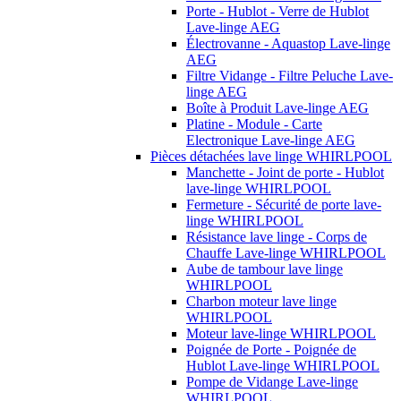
Porte - Hublot - Verre de Hublot
Lave-linge AEG
Électrovanne - Aquastop Lave-linge
AEG
Filtre Vidange - Filtre Peluche Lave-
linge AEG
Boîte à Produit Lave-linge AEG
Platine - Module - Carte
Electronique Lave-linge AEG
Pièces détachées lave linge WHIRLPOOL
Manchette - Joint de porte - Hublot
lave-linge WHIRLPOOL
Fermeture - Sécurité de porte lave-
linge WHIRLPOOL
Résistance lave linge - Corps de
Chauffe Lave-linge WHIRLPOOL
Aube de tambour lave linge
WHIRLPOOL
Charbon moteur lave linge
WHIRLPOOL
Moteur lave-linge WHIRLPOOL
Poignée de Porte - Poignée de
Hublot Lave-linge WHIRLPOOL
Pompe de Vidange Lave-linge
WHIRLPOOL