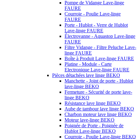
Pompe de Vidange Lave-linge
FAURE
Courroie - Poulie Lave-linge
FAURE
Porte - Hublot - Verre de Hublot
Lave-linge FAURE
Électrovanne - Aquastop Lave-linge
FAURE
Filtre Vidange - Filtre Peluche Lave-
linge FAURE
Boîte à Produit Lave-linge FAURE
Platine - Module - Carte
Electronique Lave-linge FAURE
Pièces détachées lave linge BEKO
Manchette - Joint de porte - Hublot
lave-linge BEKO
Fermeture - Sécurité de porte lave-
linge BEKO
Résistance lave linge BEKO
Aube de tambour lave linge BEKO
Charbon moteur lave linge BEKO
Moteur lave-linge BEKO
Poignée de Porte - Poignée de
Hublot Lave-linge BEKO
Courroie - Poulie Lave-linge BEKO