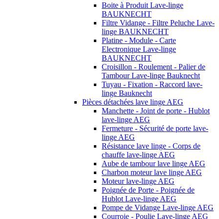
Boite à Produit Lave-linge
BAUKNECHT
Filtre Vidange - Filtre Peluche Lave-
linge BAUKNECHT
Platine - Module - Carte
Electronique Lave-linge
BAUKNECHT
Croisillon - Roulement - Palier de
Tambour Lave-linge Bauknecht
Tuyau - Fixation - Raccord lave-
linge Bauknecht
Pièces détachées lave linge AEG
Manchette - Joint de porte - Hublot
lave-linge AEG
Fermeture - Sécurité de porte lave-
linge AEG
Résistance lave linge - Corps de
chauffe lave-linge AEG
Aube de tambour lave linge AEG
Charbon moteur lave linge AEG
Moteur lave-linge AEG
Poignée de Porte - Poignée de
Hublot Lave-linge AEG
Pompe de Vidange Lave-linge AEG
Courroie - Poulie Lave-linge AEG