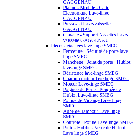
GAGGENAU
Platine - Module - Carte
Electronique Lave-linge
GAGGENAU
Pressostat Lave-vaisselle
GAGGENAU
Clayette - Support Assiettes Lave-
vaisselle GAGGENAU
Pièces détachées lave linge SMEG
Fermeture - Sécurité de porte lave-
linge SMEG
Manchette - Joint de porte - Hublot
lave-linge SMEG
Résistance lave-linge SMEG
Charbon moteur lave linge SMEG
Moteur Lave-linge SMEG
Poignée de Porte - Poignée de
Hublot Lave-linge SMEG
Pompe de Vidange Lave-linge
SMEG
Aube de Tambour Lave-linge
SMEG
Courroie - Poulie Lave-linge SMEG
Porte - Hublot - Verre de Hublot
Lave-linge SMEG