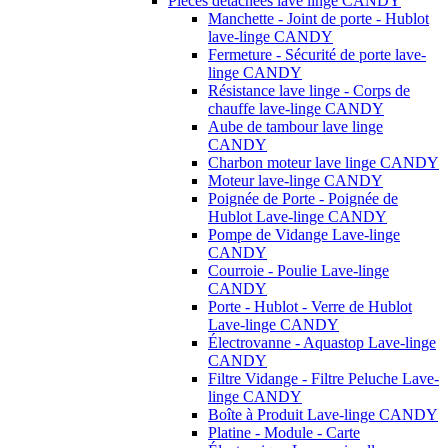
Pièces détachées lave linge CANDY
Manchette - Joint de porte - Hublot
lave-linge CANDY
Fermeture - Sécurité de porte lave-
linge CANDY
Résistance lave linge - Corps de
chauffe lave-linge CANDY
Aube de tambour lave linge
CANDY
Charbon moteur lave linge CANDY
Moteur lave-linge CANDY
Poignée de Porte - Poignée de
Hublot Lave-linge CANDY
Pompe de Vidange Lave-linge
CANDY
Courroie - Poulie Lave-linge
CANDY
Porte - Hublot - Verre de Hublot
Lave-linge CANDY
Électrovanne - Aquastop Lave-linge
CANDY
Filtre Vidange - Filtre Peluche Lave-
linge CANDY
Boîte à Produit Lave-linge CANDY
Platine - Module - Carte