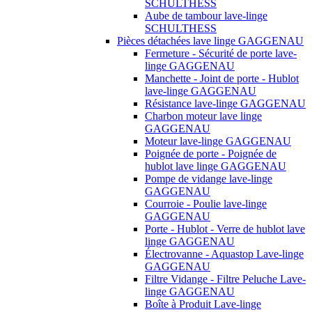
SCHULTHESS
Aube de tambour lave-linge
SCHULTHESS
Pièces détachées lave linge GAGGENAU
Fermeture - Sécurité de porte lave-
linge GAGGENAU
Manchette - Joint de porte - Hublot
lave-linge GAGGENAU
Résistance lave-linge GAGGENAU
Charbon moteur lave linge
GAGGENAU
Moteur lave-linge GAGGENAU
Poignée de porte - Poignée de
hublot lave linge GAGGENAU
Pompe de vidange lave-linge
GAGGENAU
Courroie - Poulie lave-linge
GAGGENAU
Porte - Hublot - Verre de hublot lave
linge GAGGENAU
Électrovanne - Aquastop Lave-linge
GAGGENAU
Filtre Vidange - Filtre Peluche Lave-
linge GAGGENAU
Boîte à Produit Lave-linge