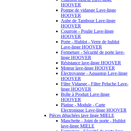
HOOVER
Pompe de vidange Lave-linge
HOOVER
Aube de Tambour Lave-linge
HOOVER
Courroie - Poulie Lave-linge
HOOVER
Porte - Hublot - Verre de hublot
Lave-linge HOOVER
Fermeture - Sécurité de porte lave-
linge HOOVER
Résistance lave-linge HOOVER
Moteur lave-linge HOOVER
Électrovanne - Aquastop Lave-linge
HOOVER
Filtre Vidange - Filtre Peluche Lave-
linge HOOVER
Boîte à Produit Lave-linge
HOOVER
Platine - Module - Carte
Electronique Lave-linge HOOVER
Pièces détachées lave linge MIELE
Manchette - Joint de porte - Hublot
lave-linge MIELE