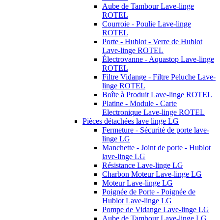
Aube de Tambour Lave-linge
ROTEL
Courroie - Poulie Lave-linge
ROTEL
Porte - Hublot - Verre de Hublot
Lave-linge ROTEL
Électrovanne - Aquastop Lave-linge
ROTEL
Filtre Vidange - Filtre Peluche Lave-
linge ROTEL
Boîte à Produit Lave-linge ROTEL
Platine - Module - Carte
Electronique Lave-linge ROTEL
Pièces détachées lave linge LG
Fermeture - Sécurité de porte lave-
linge LG
Manchette - Joint de porte - Hublot
lave-linge LG
Résistance Lave-linge LG
Charbon Moteur Lave-linge LG
Moteur Lave-linge LG
Poignée de Porte - Poignée de
Hublot Lave-linge LG
Pompe de Vidange Lave-linge LG
Aube de Tambour Lave-linge LG