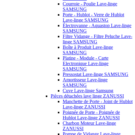
Courroie - Poulie Lave-linge
SAMSUNG
Porte - Hublot - Verre de Hublot
Lave-linge SAMSUNG
Électrovanne - Aquastop Lave-linge
SAMSUNG
Filtre Vidange - Filtre Peluche Lave-
linge SAMSUNG
Boîte à Produit Lave-linge
SAMSUNG
Platine - Module - Carte
Electronique Lave-linge
SAMSUNG
Pressostat Lave-linge SAMSUNG
Amortisseur Lave-linge
SAMSUNG
Cuve Lave-linge Samsung
Pièces détachées lave linge ZANUSSI
Manchette de Porte - Joint de Hublot
Lave-linge ZANUSSI
Poignée de Porte - Poignée de
Hublot Lave-linge ZANUSSI
Charbon Moteur Lave-linge
ZANUSSI
Pompe de Vidange Lave-linge