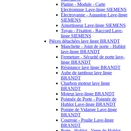
Platine - Module - Carte
Electronique Lave-linge SIEMENS
Électrovanne - Aquastop Lave-linge
SIEMENS
Amortisseur Lave-linge SIEMENS
Tuyau - Fixation - Raccord Lave-
linge SIEMENS
Pièces détachées lave linge BRANDT
Manchette - Joint de porte - Hublot
lave-linge BRANDT
Fermeture - Sécurité de porte lave-
linge BRANDT
Résistance lave linge BRANDT
Aube de tambour lave linge
BRANDT
Charbon moteur lave linge
BRANDT
Moteur lave-linge BRANDT
Poignée de Porte - Poignée de
Hublot Lave-linge BRANDT
Pompe de Vidange Lave-linge
BRANDT
Courroie - Poulie Lave-linge
BRANDT
Porte - Hublot - Verre de Hublot