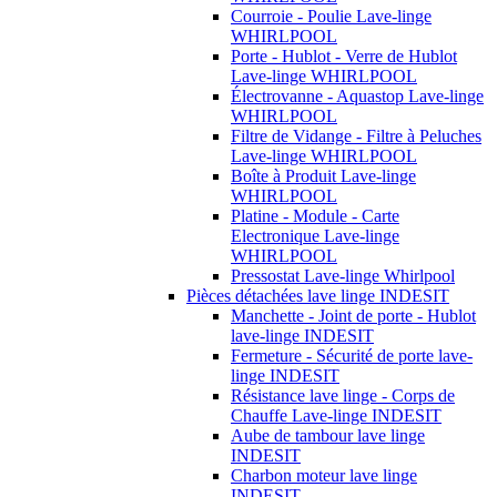
Courroie - Poulie Lave-linge
WHIRLPOOL
Porte - Hublot - Verre de Hublot
Lave-linge WHIRLPOOL
Électrovanne - Aquastop Lave-linge
WHIRLPOOL
Filtre de Vidange - Filtre à Peluches
Lave-linge WHIRLPOOL
Boîte à Produit Lave-linge
WHIRLPOOL
Platine - Module - Carte
Electronique Lave-linge
WHIRLPOOL
Pressostat Lave-linge Whirlpool
Pièces détachées lave linge INDESIT
Manchette - Joint de porte - Hublot
lave-linge INDESIT
Fermeture - Sécurité de porte lave-
linge INDESIT
Résistance lave linge - Corps de
Chauffe Lave-linge INDESIT
Aube de tambour lave linge
INDESIT
Charbon moteur lave linge
INDESIT