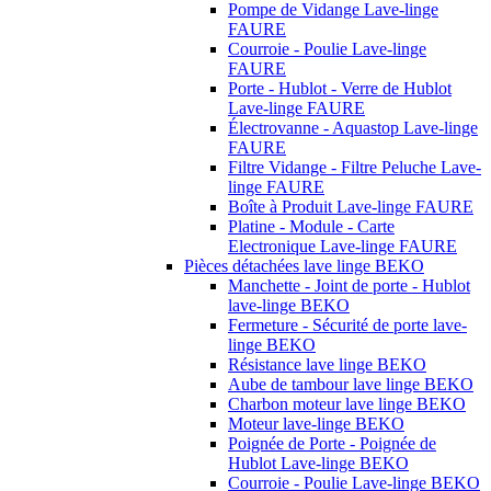
Pompe de Vidange Lave-linge
FAURE
Courroie - Poulie Lave-linge
FAURE
Porte - Hublot - Verre de Hublot
Lave-linge FAURE
Électrovanne - Aquastop Lave-linge
FAURE
Filtre Vidange - Filtre Peluche Lave-
linge FAURE
Boîte à Produit Lave-linge FAURE
Platine - Module - Carte
Electronique Lave-linge FAURE
Pièces détachées lave linge BEKO
Manchette - Joint de porte - Hublot
lave-linge BEKO
Fermeture - Sécurité de porte lave-
linge BEKO
Résistance lave linge BEKO
Aube de tambour lave linge BEKO
Charbon moteur lave linge BEKO
Moteur lave-linge BEKO
Poignée de Porte - Poignée de
Hublot Lave-linge BEKO
Courroie - Poulie Lave-linge BEKO