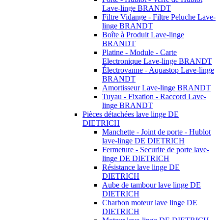
Lave-linge BRANDT
Filtre Vidange - Filtre Peluche Lave-
linge BRANDT
Boîte à Produit Lave-linge
BRANDT
Platine - Module - Carte
Electronique Lave-linge BRANDT
Électrovanne - Aquastop Lave-linge
BRANDT
Amortisseur Lave-linge BRANDT
Tuyau - Fixation - Raccord Lave-
linge BRANDT
Pièces détachées lave linge DE
DIETRICH
Manchette - Joint de porte - Hublot
lave-linge DE DIETRICH
Fermeture - Securite de porte lave-
linge DE DIETRICH
Résistance lave linge DE
DIETRICH
Aube de tambour lave linge DE
DIETRICH
Charbon moteur lave linge DE
DIETRICH