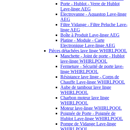
Porte - Hublot - Verre de Hublot
Lave-linge AEG
Électrovanne - Aquastop Lave-linge
AEG
Filtre Vidange - Filtre Peluche Lave-
linge AEG
Boîte à Produit Lave-linge AEG
Platine - Module - Carte
Electronique Lave-linge AEG
Pièces détachées lave linge WHIRLPOOL
Manchette - Joint de porte - Hublot
lave-linge WHIRLPOOL
Fermeture - Sécurité de porte lave-
linge WHIRLPOOL
Résistance lave linge - Corps de
Chauffe Lave-linge WHIRLPOOL
Aube de tambour lave linge
WHIRLPOOL
Charbon moteur lave linge
WHIRLPOOL
Moteur lave-linge WHIRLPOOL
Poignée de Porte - Poignée de
Hublot Lave-linge WHIRLPOOL
Pompe de Vidange Lave-linge
WHIRLPOOL