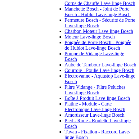
Corps de Chauffe Lave-linge Bosch
Manchette Bosch - Joint de Porte
Bosch - Hublot Lave-linge Bosch
Fermeture Bosch - Sécurité de Porte
Lave-linge Bosch
Charbon Moteur Lave-linge Bosch
Moteur Lave-linge Bosch
Poignée de Porte Bosch - Poignée
de Hublot Lave-linge Bosch
Pompe de Vidange Lave-linge
Bosch
Aube de Tambour Lave-linge Bosch
Courroie - Poulie Lave-linge Bosch
Électrovanne - Aquastop Lave-linge
Bosch
Filtre Vidange - Filtre Peluches
Lave-linge Bosch
Boîte à Produit Lave-linge Bosch
Platine - Module - Carte
Electronique Lave-linge Bosch
Amortisseur Lave-linge Bosch
Pied - Roue - Roulette Lave-linge
Bosch
Tuyau - Fixation - Raccord Lave-
linge Bosch