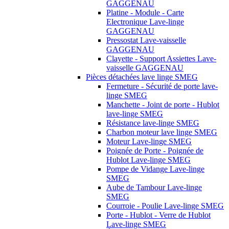
GAGGENAU
Platine - Module - Carte
Electronique Lave-linge
GAGGENAU
Pressostat Lave-vaisselle
GAGGENAU
Clayette - Support Assiettes Lave-
vaisselle GAGGENAU
Pièces détachées lave linge SMEG
Fermeture - Sécurité de porte lave-
linge SMEG
Manchette - Joint de porte - Hublot
lave-linge SMEG
Résistance lave-linge SMEG
Charbon moteur lave linge SMEG
Moteur Lave-linge SMEG
Poignée de Porte - Poignée de
Hublot Lave-linge SMEG
Pompe de Vidange Lave-linge
SMEG
Aube de Tambour Lave-linge
SMEG
Courroie - Poulie Lave-linge SMEG
Porte - Hublot - Verre de Hublot
Lave-linge SMEG