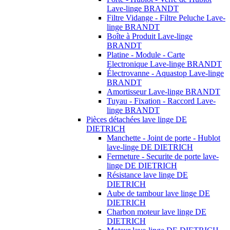
Lave-linge BRANDT
Filtre Vidange - Filtre Peluche Lave-
linge BRANDT
Boîte à Produit Lave-linge
BRANDT
Platine - Module - Carte
Electronique Lave-linge BRANDT
Électrovanne - Aquastop Lave-linge
BRANDT
Amortisseur Lave-linge BRANDT
Tuyau - Fixation - Raccord Lave-
linge BRANDT
Pièces détachées lave linge DE
DIETRICH
Manchette - Joint de porte - Hublot
lave-linge DE DIETRICH
Fermeture - Securite de porte lave-
linge DE DIETRICH
Résistance lave linge DE
DIETRICH
Aube de tambour lave linge DE
DIETRICH
Charbon moteur lave linge DE
DIETRICH