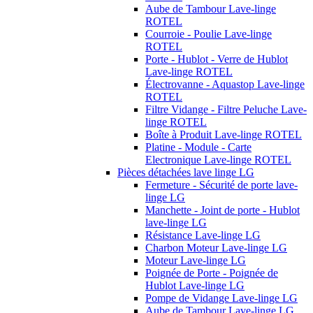
Aube de Tambour Lave-linge
ROTEL
Courroie - Poulie Lave-linge
ROTEL
Porte - Hublot - Verre de Hublot
Lave-linge ROTEL
Électrovanne - Aquastop Lave-linge
ROTEL
Filtre Vidange - Filtre Peluche Lave-
linge ROTEL
Boîte à Produit Lave-linge ROTEL
Platine - Module - Carte
Electronique Lave-linge ROTEL
Pièces détachées lave linge LG
Fermeture - Sécurité de porte lave-
linge LG
Manchette - Joint de porte - Hublot
lave-linge LG
Résistance Lave-linge LG
Charbon Moteur Lave-linge LG
Moteur Lave-linge LG
Poignée de Porte - Poignée de
Hublot Lave-linge LG
Pompe de Vidange Lave-linge LG
Aube de Tambour Lave-linge LG