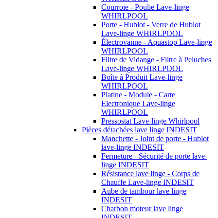
Courroie - Poulie Lave-linge
WHIRLPOOL
Porte - Hublot - Verre de Hublot
Lave-linge WHIRLPOOL
Électrovanne - Aquastop Lave-linge
WHIRLPOOL
Filtre de Vidange - Filtre à Peluches
Lave-linge WHIRLPOOL
Boîte à Produit Lave-linge
WHIRLPOOL
Platine - Module - Carte
Electronique Lave-linge
WHIRLPOOL
Pressostat Lave-linge Whirlpool
Pièces détachées lave linge INDESIT
Manchette - Joint de porte - Hublot
lave-linge INDESIT
Fermeture - Sécurité de porte lave-
linge INDESIT
Résistance lave linge - Corps de
Chauffe Lave-linge INDESIT
Aube de tambour lave linge
INDESIT
Charbon moteur lave linge
INDESIT