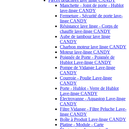
Pièces détachées lave linge CANDY
Manchette - Joint de porte - Hublot
lave-linge CANDY
Fermeture - Sécurité de porte lave-
linge CANDY
Résistance lave linge - Corps de
chauffe lave-linge CANDY
Aube de tambour lave linge
CANDY
Charbon moteur lave linge CANDY
Moteur lave-linge CANDY
Poignée de Porte - Poignée de
Hublot Lave-linge CANDY
Pompe de Vidange Lave-linge
CANDY
Courroie - Poulie Lave-linge
CANDY
Porte - Hublot - Verre de Hublot
Lave-linge CANDY
Électrovanne - Aquastop Lave-linge
CANDY
Filtre Vidange - Filtre Peluche Lave-
linge CANDY
Boîte à Produit Lave-linge CANDY
Platine - Module - Carte