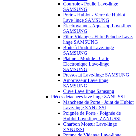
Courroie - Poulie Lave-linge
SAMSUNG
Porte - Hublot - Verre de Hublot
Lave-linge SAMSUNG
Électrovanne - Aquastop Lave-linge
SAMSUNG
Filtre Vidange - Filtre Peluche Lave-
linge SAMSUNG
Boîte à Produit Lave-linge
SAMSUNG
Platine - Module - Carte
Electronique Lave-linge
SAMSUNG
Pressostat Lave-linge SAMSUNG
Amortisseur Lave-linge
SAMSUNG
Cuve Lave-linge Samsung
Pièces détachées lave linge ZANUSSI
Manchette de Porte - Joint de Hublot
Lave-linge ZANUSSI
Poignée de Porte - Poignée de
Hublot Lave-linge ZANUSSI
Charbon Moteur Lave-linge
ZANUSSI
Pompe de Vidange Lave-linge