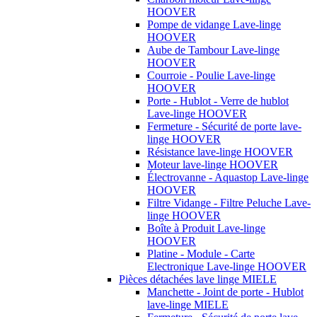
HOOVER
Pompe de vidange Lave-linge
HOOVER
Aube de Tambour Lave-linge
HOOVER
Courroie - Poulie Lave-linge
HOOVER
Porte - Hublot - Verre de hublot
Lave-linge HOOVER
Fermeture - Sécurité de porte lave-
linge HOOVER
Résistance lave-linge HOOVER
Moteur lave-linge HOOVER
Électrovanne - Aquastop Lave-linge
HOOVER
Filtre Vidange - Filtre Peluche Lave-
linge HOOVER
Boîte à Produit Lave-linge
HOOVER
Platine - Module - Carte
Electronique Lave-linge HOOVER
Pièces détachées lave linge MIELE
Manchette - Joint de porte - Hublot
lave-linge MIELE