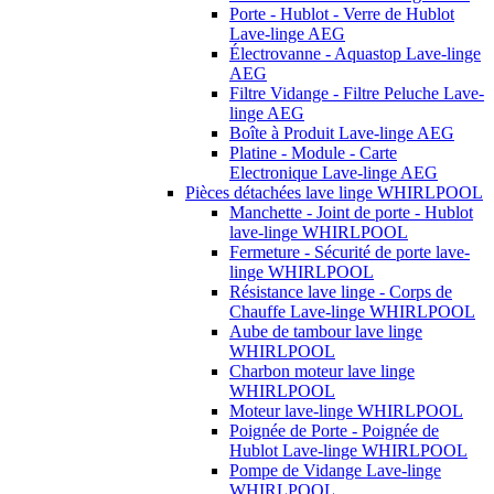
Porte - Hublot - Verre de Hublot
Lave-linge AEG
Électrovanne - Aquastop Lave-linge
AEG
Filtre Vidange - Filtre Peluche Lave-
linge AEG
Boîte à Produit Lave-linge AEG
Platine - Module - Carte
Electronique Lave-linge AEG
Pièces détachées lave linge WHIRLPOOL
Manchette - Joint de porte - Hublot
lave-linge WHIRLPOOL
Fermeture - Sécurité de porte lave-
linge WHIRLPOOL
Résistance lave linge - Corps de
Chauffe Lave-linge WHIRLPOOL
Aube de tambour lave linge
WHIRLPOOL
Charbon moteur lave linge
WHIRLPOOL
Moteur lave-linge WHIRLPOOL
Poignée de Porte - Poignée de
Hublot Lave-linge WHIRLPOOL
Pompe de Vidange Lave-linge
WHIRLPOOL