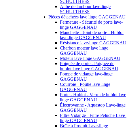
SCHULTHESS
Aube de tambour lave-linge
SCHULTHESS
Pièces détachées lave linge GAGGENAU
Fermeture - Sécurité de porte lave-
linge GAGGENAU
Manchette - Joint de porte - Hublot
lave-linge GAGGENAU
Résistance lave-linge GAGGENAU
Charbon moteur lave linge
GAGGENAU
Moteur lave-linge GAGGENAU
Poignée de porte - Poignée de
hublot lave linge GAGGENAU
Pompe de vidange lave-linge
GAGGENAU
Courroie - Poulie lave-linge
GAGGENAU
Porte - Hublot - Verre de hublot lave
linge GAGGENAU
Électrovanne - Aquastop Lave-linge
GAGGENAU
Filtre Vidange - Filtre Peluche Lave-
linge GAGGENAU
Boîte à Produit Lave-linge