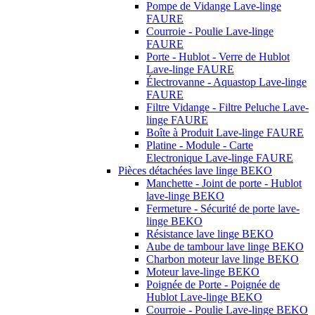
Pompe de Vidange Lave-linge
FAURE
Courroie - Poulie Lave-linge
FAURE
Porte - Hublot - Verre de Hublot
Lave-linge FAURE
Électrovanne - Aquastop Lave-linge
FAURE
Filtre Vidange - Filtre Peluche Lave-
linge FAURE
Boîte à Produit Lave-linge FAURE
Platine - Module - Carte
Electronique Lave-linge FAURE
Pièces détachées lave linge BEKO
Manchette - Joint de porte - Hublot
lave-linge BEKO
Fermeture - Sécurité de porte lave-
linge BEKO
Résistance lave linge BEKO
Aube de tambour lave linge BEKO
Charbon moteur lave linge BEKO
Moteur lave-linge BEKO
Poignée de Porte - Poignée de
Hublot Lave-linge BEKO
Courroie - Poulie Lave-linge BEKO