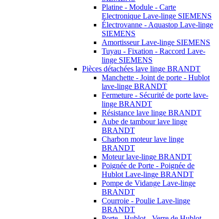
Platine - Module - Carte
Electronique Lave-linge SIEMENS
Électrovanne - Aquastop Lave-linge
SIEMENS
Amortisseur Lave-linge SIEMENS
Tuyau - Fixation - Raccord Lave-
linge SIEMENS
Pièces détachées lave linge BRANDT
Manchette - Joint de porte - Hublot
lave-linge BRANDT
Fermeture - Sécurité de porte lave-
linge BRANDT
Résistance lave linge BRANDT
Aube de tambour lave linge
BRANDT
Charbon moteur lave linge
BRANDT
Moteur lave-linge BRANDT
Poignée de Porte - Poignée de
Hublot Lave-linge BRANDT
Pompe de Vidange Lave-linge
BRANDT
Courroie - Poulie Lave-linge
BRANDT
Porte - Hublot - Verre de Hublot