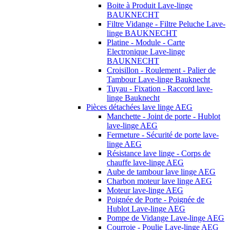
Boite à Produit Lave-linge
BAUKNECHT
Filtre Vidange - Filtre Peluche Lave-
linge BAUKNECHT
Platine - Module - Carte
Electronique Lave-linge
BAUKNECHT
Croisillon - Roulement - Palier de
Tambour Lave-linge Bauknecht
Tuyau - Fixation - Raccord lave-
linge Bauknecht
Pièces détachées lave linge AEG
Manchette - Joint de porte - Hublot
lave-linge AEG
Fermeture - Sécurité de porte lave-
linge AEG
Résistance lave linge - Corps de
chauffe lave-linge AEG
Aube de tambour lave linge AEG
Charbon moteur lave linge AEG
Moteur lave-linge AEG
Poignée de Porte - Poignée de
Hublot Lave-linge AEG
Pompe de Vidange Lave-linge AEG
Courroie - Poulie Lave-linge AEG