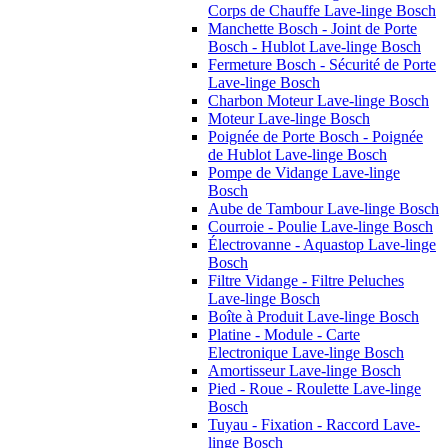
Corps de Chauffe Lave-linge Bosch
Manchette Bosch - Joint de Porte
Bosch - Hublot Lave-linge Bosch
Fermeture Bosch - Sécurité de Porte
Lave-linge Bosch
Charbon Moteur Lave-linge Bosch
Moteur Lave-linge Bosch
Poignée de Porte Bosch - Poignée
de Hublot Lave-linge Bosch
Pompe de Vidange Lave-linge
Bosch
Aube de Tambour Lave-linge Bosch
Courroie - Poulie Lave-linge Bosch
Électrovanne - Aquastop Lave-linge
Bosch
Filtre Vidange - Filtre Peluches
Lave-linge Bosch
Boîte à Produit Lave-linge Bosch
Platine - Module - Carte
Electronique Lave-linge Bosch
Amortisseur Lave-linge Bosch
Pied - Roue - Roulette Lave-linge
Bosch
Tuyau - Fixation - Raccord Lave-
linge Bosch