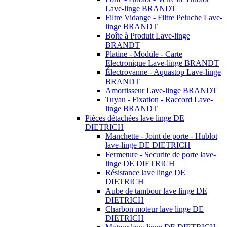
Lave-linge BRANDT
Filtre Vidange - Filtre Peluche Lave-
linge BRANDT
Boîte à Produit Lave-linge
BRANDT
Platine - Module - Carte
Electronique Lave-linge BRANDT
Électrovanne - Aquastop Lave-linge
BRANDT
Amortisseur Lave-linge BRANDT
Tuyau - Fixation - Raccord Lave-
linge BRANDT
Pièces détachées lave linge DE
DIETRICH
Manchette - Joint de porte - Hublot
lave-linge DE DIETRICH
Fermeture - Securite de porte lave-
linge DE DIETRICH
Résistance lave linge DE
DIETRICH
Aube de tambour lave linge DE
DIETRICH
Charbon moteur lave linge DE
DIETRICH