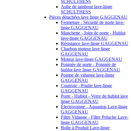
SCHULTHESS
Aube de tambour lave-linge
SCHULTHESS
Pièces détachées lave linge GAGGENAU
Fermeture - Sécurité de porte lave-
linge GAGGENAU
Manchette - Joint de porte - Hublot
lave-linge GAGGENAU
Résistance lave-linge GAGGENAU
Charbon moteur lave linge
GAGGENAU
Moteur lave-linge GAGGENAU
Poignée de porte - Poignée de
hublot lave linge GAGGENAU
Pompe de vidange lave-linge
GAGGENAU
Courroie - Poulie lave-linge
GAGGENAU
Porte - Hublot - Verre de hublot lave
linge GAGGENAU
Électrovanne - Aquastop Lave-linge
GAGGENAU
Filtre Vidange - Filtre Peluche Lave-
linge GAGGENAU
Boîte à Produit Lave-linge