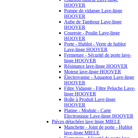
HOOVER
Pompe de vidange Lave-linge
HOOVER
Aube de Tambour Lave-linge
HOOVER
Courroie - Poulie Lave-linge
HOOVER
Porte - Hublot - Verre de hublot
Lave-linge HOOVER
Fermeture - Sécurité de porte lave-
linge HOOVER
Résistance lave-linge HOOVER
Moteur lave-linge HOOVER
Électrovanne - Aquastop Lave-linge
HOOVER
Filtre Vidange - Filtre Peluche Lave-
linge HOOVER
Boîte à Produit Lave-linge
HOOVER
Platine - Module - Carte
Electronique Lave-linge HOOVER
Pièces détachées lave linge MIELE
Manchette - Joint de porte - Hublot
lave-linge MIELE