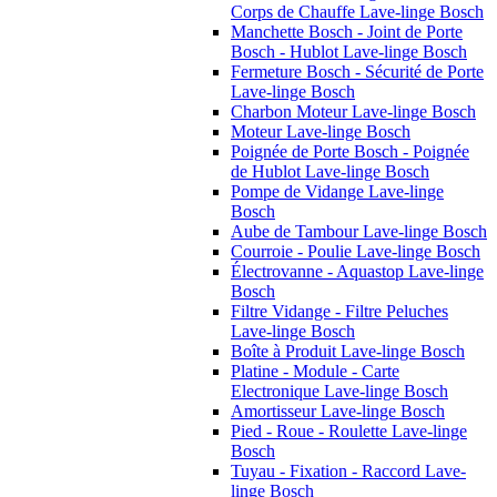
Corps de Chauffe Lave-linge Bosch
Manchette Bosch - Joint de Porte
Bosch - Hublot Lave-linge Bosch
Fermeture Bosch - Sécurité de Porte
Lave-linge Bosch
Charbon Moteur Lave-linge Bosch
Moteur Lave-linge Bosch
Poignée de Porte Bosch - Poignée
de Hublot Lave-linge Bosch
Pompe de Vidange Lave-linge
Bosch
Aube de Tambour Lave-linge Bosch
Courroie - Poulie Lave-linge Bosch
Électrovanne - Aquastop Lave-linge
Bosch
Filtre Vidange - Filtre Peluches
Lave-linge Bosch
Boîte à Produit Lave-linge Bosch
Platine - Module - Carte
Electronique Lave-linge Bosch
Amortisseur Lave-linge Bosch
Pied - Roue - Roulette Lave-linge
Bosch
Tuyau - Fixation - Raccord Lave-
linge Bosch