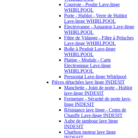
Courroie - Poulie Lave-linge
WHIRLPOOL
Porte - Hublot - Verre de Hublot
Lave-linge WHIRLPOOL
Électrovanne - Aquastop Lave-linge
WHIRLPOOL
Filtre de Vidange - Filtre à Peluches
Lave-linge WHIRLPOOL
Boîte à Produit Lave-linge
WHIRLPOOL
Platine - Module - Carte
Electronique Lave-linge
WHIRLPOOL
Pressostat Lave-linge Whirlpool
Pièces détachées lave linge INDESIT
Manchette - Joint de porte - Hublot
lave-linge INDESIT
Fermeture - Sécurité de porte lave-
linge INDESIT
Résistance lave linge - Corps de
Chauffe Lave-linge INDESIT
Aube de tambour lave linge
INDESIT
Charbon moteur lave linge
INDESIT