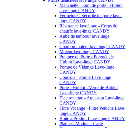
Pièces détachées lave linge CANDY
Manchette - Joint de porte - Hublot
lave-linge CANDY
Fermeture - Sécurité de porte lave-
linge CANDY
Résistance lave linge - Corps de
chauffe lave-linge CANDY
Aube de tambour lave linge
CANDY
Charbon moteur lave linge CANDY
Moteur lave-linge CANDY
Poignée de Porte - Poignée de
Hublot Lave-linge CANDY
Pompe de Vidange Lave-linge
CANDY
Courroie - Poulie Lave-linge
CANDY
Porte - Hublot - Verre de Hublot
Lave-linge CANDY
Électrovanne - Aquastop Lave-linge
CANDY
Filtre Vidange - Filtre Peluche Lave-
linge CANDY
Boîte à Produit Lave-linge CANDY
Platine - Module - Carte