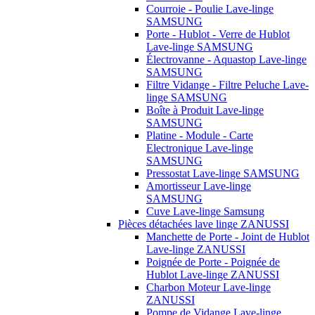
Courroie - Poulie Lave-linge
SAMSUNG
Porte - Hublot - Verre de Hublot
Lave-linge SAMSUNG
Électrovanne - Aquastop Lave-linge
SAMSUNG
Filtre Vidange - Filtre Peluche Lave-
linge SAMSUNG
Boîte à Produit Lave-linge
SAMSUNG
Platine - Module - Carte
Electronique Lave-linge
SAMSUNG
Pressostat Lave-linge SAMSUNG
Amortisseur Lave-linge
SAMSUNG
Cuve Lave-linge Samsung
Pièces détachées lave linge ZANUSSI
Manchette de Porte - Joint de Hublot
Lave-linge ZANUSSI
Poignée de Porte - Poignée de
Hublot Lave-linge ZANUSSI
Charbon Moteur Lave-linge
ZANUSSI
Pompe de Vidange Lave-linge