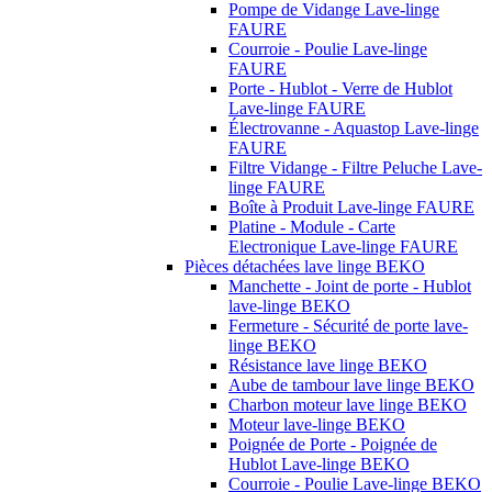
Pompe de Vidange Lave-linge
FAURE
Courroie - Poulie Lave-linge
FAURE
Porte - Hublot - Verre de Hublot
Lave-linge FAURE
Électrovanne - Aquastop Lave-linge
FAURE
Filtre Vidange - Filtre Peluche Lave-
linge FAURE
Boîte à Produit Lave-linge FAURE
Platine - Module - Carte
Electronique Lave-linge FAURE
Pièces détachées lave linge BEKO
Manchette - Joint de porte - Hublot
lave-linge BEKO
Fermeture - Sécurité de porte lave-
linge BEKO
Résistance lave linge BEKO
Aube de tambour lave linge BEKO
Charbon moteur lave linge BEKO
Moteur lave-linge BEKO
Poignée de Porte - Poignée de
Hublot Lave-linge BEKO
Courroie - Poulie Lave-linge BEKO