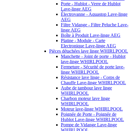
Porte - Hublot - Verre de Hublot
Lave-linge AEG
Électrovanne - Aquastop Lave-linge
AEG
Filtre Vidange - Filtre Peluche Lave-
linge AEG
Boîte à Produit Lave-linge AEG
Platine - Module - Carte
Electronique Lave-linge AEG
Pièces détachées lave linge WHIRLPOOL
Manchette - Joint de porte - Hublot
lave-linge WHIRLPOOL
Fermeture - Sécurité de porte lave-
linge WHIRLPOOL
Résistance lave linge - Corps de
Chauffe Lave-linge WHIRLPOOL
Aube de tambour lave linge
WHIRLPOOL
Charbon moteur lave linge
WHIRLPOOL
Moteur lave-linge WHIRLPOOL
Poignée de Porte - Poignée de
Hublot Lave-linge WHIRLPOOL
Pompe de Vidange Lave-linge
WHIRLPOOL