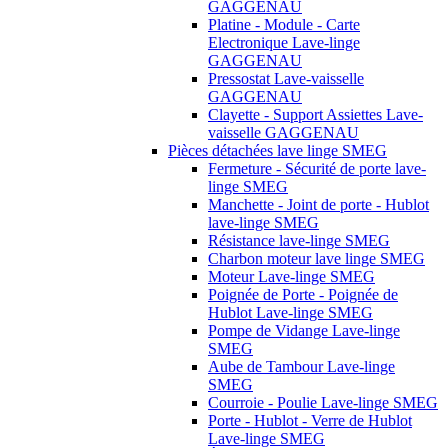
GAGGENAU
Platine - Module - Carte
Electronique Lave-linge
GAGGENAU
Pressostat Lave-vaisselle
GAGGENAU
Clayette - Support Assiettes Lave-
vaisselle GAGGENAU
Pièces détachées lave linge SMEG
Fermeture - Sécurité de porte lave-
linge SMEG
Manchette - Joint de porte - Hublot
lave-linge SMEG
Résistance lave-linge SMEG
Charbon moteur lave linge SMEG
Moteur Lave-linge SMEG
Poignée de Porte - Poignée de
Hublot Lave-linge SMEG
Pompe de Vidange Lave-linge
SMEG
Aube de Tambour Lave-linge
SMEG
Courroie - Poulie Lave-linge SMEG
Porte - Hublot - Verre de Hublot
Lave-linge SMEG