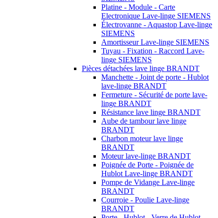
Platine - Module - Carte
Electronique Lave-linge SIEMENS
Électrovanne - Aquastop Lave-linge
SIEMENS
Amortisseur Lave-linge SIEMENS
Tuyau - Fixation - Raccord Lave-
linge SIEMENS
Pièces détachées lave linge BRANDT
Manchette - Joint de porte - Hublot
lave-linge BRANDT
Fermeture - Sécurité de porte lave-
linge BRANDT
Résistance lave linge BRANDT
Aube de tambour lave linge
BRANDT
Charbon moteur lave linge
BRANDT
Moteur lave-linge BRANDT
Poignée de Porte - Poignée de
Hublot Lave-linge BRANDT
Pompe de Vidange Lave-linge
BRANDT
Courroie - Poulie Lave-linge
BRANDT
Porte - Hublot - Verre de Hublot