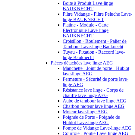
Boite à Produit Lave-linge
BAUKNECHT
Filtre Vidange - Filtre Peluche Lave-
linge BAUKNECHT
Platine - Module - Carte
Electronique Lave-linge
BAUKNECHT
Croisillon - Roulement - Palier de
Tambour Lave-linge Bauknecht
Tuyau - Fixation - Raccord lave-
linge Bauknecht
Pièces détachées lave linge AEG
Manchette - Joint de porte - Hublot
lave-linge AEG
Fermeture - Sécurité de porte lave-
linge AEG
Résistance lave linge - Corps de
chauffe lave-linge AEG
Aube de tambour lave linge AEG
Charbon moteur lave linge AEG
Moteur lave-linge AEG
Poignée de Porte - Poignée de
Hublot Lave-linge AEG
Pompe de Vidange Lave-linge AEG
Courroie - Poulie Lave-linge AEG