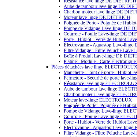
Résistance lave linge DE DIETRICH
Aube de tambour lave linge DE DI
Charbon moteur lave linge DE DIE
Moteur lave-linge DE DIETRICH
Poignée de Porte - Poignée de Hubl
Pompe de Vidange Lave-linge DE 
Courroie - Poulie Lave-linge DE D
Porte - Hublot - Verre de Hublot L
Électrovanne - Aquastop Lave-ling
Filtre Vidange - Filtre Peluche Lav
Boîte à Produit Lave-linge DE DIE
Platine - Module - Carte Electroni
Pièces détachées lave linge ELECTROLU
Manchette - Joint de porte - Hublo
Fermeture - Sécurité de porte lav
Résistance lave linge ELECTROLU
Aube de tambour lave linge ELE
Charbon moteur lave linge ELEC
Moteur lave-linge ELECTROLUX
Poignée de Porte - Poignée de Hu
Pompe de Vidange Lave-linge EL
Courroie - Poulie Lave-linge EL
Porte - Hublot - Verre de Hublot 
Électrovanne - Aquastop Lave-li
Filtre Vidange - Filtre Peluche La