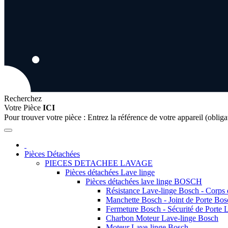
Recherchez
Votre Pièce
ICI
Pour trouver votre pièce :
Entrez la référence de votre appareil (obliga
Pièces Détachées
PIECES DETACHEE LAVAGE
Pièces détachées Lave linge
Pièces détachées lave linge BOSCH
Résistance Lave-linge Bosch - Corps
Manchette Bosch - Joint de Porte Bos
Fermeture Bosch - Sécurité de Porte 
Charbon Moteur Lave-linge Bosch
Moteur Lave-linge Bosch