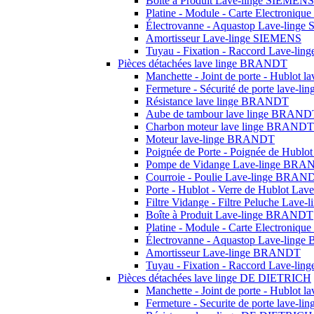
Boîte à Produit Lave-linge SIEMENS
Platine - Module - Carte Electroniq
Électrovanne - Aquastop Lave-ling
Amortisseur Lave-linge SIEMENS
Tuyau - Fixation - Raccord Lave-li
Pièces détachées lave linge BRANDT
Manchette - Joint de porte - Hublot
Fermeture - Sécurité de porte lave-
Résistance lave linge BRANDT
Aube de tambour lave linge BRAND
Charbon moteur lave linge BRANDT
Moteur lave-linge BRANDT
Poignée de Porte - Poignée de Hub
Pompe de Vidange Lave-linge BR
Courroie - Poulie Lave-linge BRAN
Porte - Hublot - Verre de Hublot L
Filtre Vidange - Filtre Peluche Lav
Boîte à Produit Lave-linge BRANDT
Platine - Module - Carte Electroni
Électrovanne - Aquastop Lave-lin
Amortisseur Lave-linge BRANDT
Tuyau - Fixation - Raccord Lave-l
Pièces détachées lave linge DE DIETRICH
Manchette - Joint de porte - Hublot
Fermeture - Securite de porte lave-