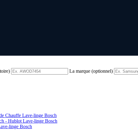
toire)
La marque (optionnel)
 de Chauffe Lave-linge Bosch
ch - Hublot Lave-linge Bosch
Lave-linge Bosch