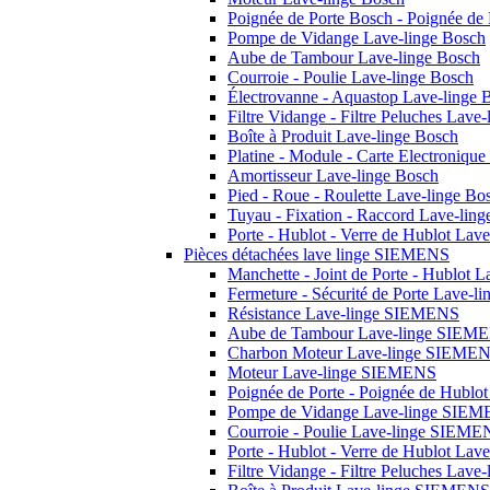
Poignée de Porte Bosch - Poignée de
Pompe de Vidange Lave-linge Bosch
Aube de Tambour Lave-linge Bosch
Courroie - Poulie Lave-linge Bosch
Électrovanne - Aquastop Lave-linge 
Filtre Vidange - Filtre Peluches Lave
Boîte à Produit Lave-linge Bosch
Platine - Module - Carte Electroniqu
Amortisseur Lave-linge Bosch
Pied - Roue - Roulette Lave-linge Bo
Tuyau - Fixation - Raccord Lave-lin
Porte - Hublot - Verre de Hublot Lav
Pièces détachées lave linge SIEMENS
Manchette - Joint de Porte - Hublot
Fermeture - Sécurité de Porte Lave-
Résistance Lave-linge SIEMENS
Aube de Tambour Lave-linge SIEM
Charbon Moteur Lave-linge SIEME
Moteur Lave-linge SIEMENS
Poignée de Porte - Poignée de Hubl
Pompe de Vidange Lave-linge SIE
Courroie - Poulie Lave-linge SIEME
Porte - Hublot - Verre de Hublot La
Filtre Vidange - Filtre Peluches La