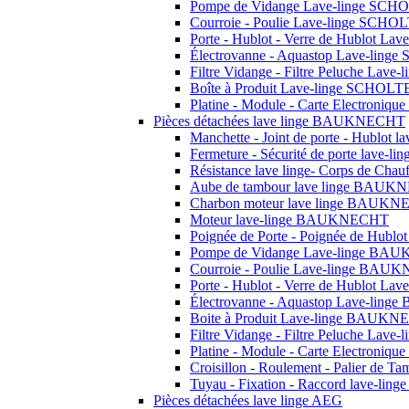
Pompe de Vidange Lave-linge SCH
Courroie - Poulie Lave-linge SCHO
Porte - Hublot - Verre de Hublot L
Électrovanne - Aquastop Lave-lin
Filtre Vidange - Filtre Peluche Lav
Boîte à Produit Lave-linge SCHOLT
Platine - Module - Carte Electroni
Pièces détachées lave linge BAUKNECHT
Manchette - Joint de porte - Hublo
Fermeture - Sécurité de porte lav
Résistance lave linge- Corps de C
Aube de tambour lave linge BAU
Charbon moteur lave linge BAUK
Moteur lave-linge BAUKNECHT
Poignée de Porte - Poignée de Hu
Pompe de Vidange Lave-linge B
Courroie - Poulie Lave-linge BA
Porte - Hublot - Verre de Hublot 
Électrovanne - Aquastop Lave-li
Boite à Produit Lave-linge BAUK
Filtre Vidange - Filtre Peluche L
Platine - Module - Carte Electron
Croisillon - Roulement - Palier de T
Tuyau - Fixation - Raccord lave-ling
Pièces détachées lave linge AEG