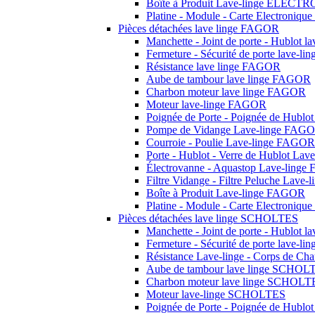
Boîte à Produit Lave-linge ELEC
Platine - Module - Carte Electron
Pièces détachées lave linge FAGOR
Manchette - Joint de porte - Hublot 
Fermeture - Sécurité de porte lave-
Résistance lave linge FAGOR
Aube de tambour lave linge FAGOR
Charbon moteur lave linge FAGOR
Moteur lave-linge FAGOR
Poignée de Porte - Poignée de Hubl
Pompe de Vidange Lave-linge FAG
Courroie - Poulie Lave-linge FAGOR
Porte - Hublot - Verre de Hublot La
Électrovanne - Aquastop Lave-ling
Filtre Vidange - Filtre Peluche Lav
Boîte à Produit Lave-linge FAGOR
Platine - Module - Carte Electroniq
Pièces détachées lave linge SCHOLTES
Manchette - Joint de porte - Hublot
Fermeture - Sécurité de porte lave-
Résistance Lave-linge - Corps de C
Aube de tambour lave linge SCHOL
Charbon moteur lave linge SCHOLT
Moteur lave-linge SCHOLTES
Poignée de Porte - Poignée de Hub