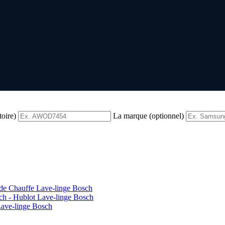
toire)
La marque (optionnel)
 de Chauffe Lave-linge Bosch
ch - Hublot Lave-linge Bosch
Lave-linge Bosch