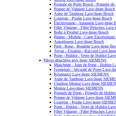
Poignée de Porte Bosch - Poignée de
Pompe de Vidange Lave-linge Bosch
Aube de Tambour Lave-linge Bosch
Courroie - Poulie Lave-linge Bosch
Électrovanne - Aquastop Lave-linge 
Filtre Vidange - Filtre Peluches Lave
Boîte à Produit Lave-linge Bosch
Platine - Module - Carte Electroniqu
Amortisseur Lave-linge Bosch
Pied - Roue - Roulette Lave-linge Bo
Tuyau - Fixation - Raccord Lave-lin
Porte - Hublot - Verre de Hublot Lav
Pièces détachées lave linge SIEMENS
Manchette - Joint de Porte - Hublot
Fermeture - Sécurité de Porte Lave-
Résistance Lave-linge SIEMENS
Aube de Tambour Lave-linge SIEM
Charbon Moteur Lave-linge SIEME
Moteur Lave-linge SIEMENS
Poignée de Porte - Poignée de Hubl
Pompe de Vidange Lave-linge SIE
Courroie - Poulie Lave-linge SIEME
Porte - Hublot - Verre de Hublot La
Filtre Vidange - Filtre Peluches La