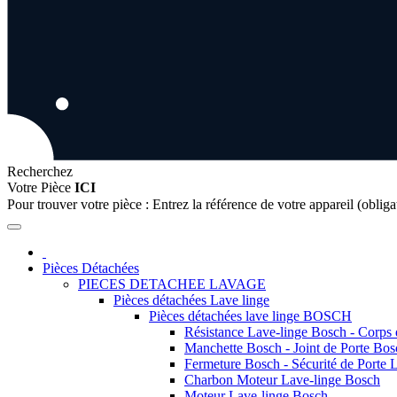
Recherchez
Votre Pièce
ICI
Pour trouver votre pièce :
Entrez la référence de votre appareil (obliga
Pièces Détachées
PIECES DETACHEE LAVAGE
Pièces détachées Lave linge
Pièces détachées lave linge BOSCH
Résistance Lave-linge Bosch - Corps
Manchette Bosch - Joint de Porte Bos
Fermeture Bosch - Sécurité de Porte 
Charbon Moteur Lave-linge Bosch
Moteur Lave-linge Bosch