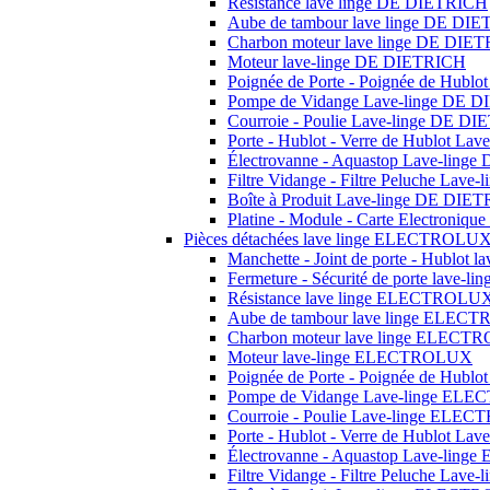
Résistance lave linge DE DIETRICH
Aube de tambour lave linge DE DI
Charbon moteur lave linge DE DIE
Moteur lave-linge DE DIETRICH
Poignée de Porte - Poignée de Hubl
Pompe de Vidange Lave-linge DE 
Courroie - Poulie Lave-linge DE D
Porte - Hublot - Verre de Hublot L
Électrovanne - Aquastop Lave-ling
Filtre Vidange - Filtre Peluche Lav
Boîte à Produit Lave-linge DE DIE
Platine - Module - Carte Electroni
Pièces détachées lave linge ELECTROLU
Manchette - Joint de porte - Hublo
Fermeture - Sécurité de porte lav
Résistance lave linge ELECTROLU
Aube de tambour lave linge ELE
Charbon moteur lave linge ELEC
Moteur lave-linge ELECTROLUX
Poignée de Porte - Poignée de Hu
Pompe de Vidange Lave-linge EL
Courroie - Poulie Lave-linge EL
Porte - Hublot - Verre de Hublot 
Électrovanne - Aquastop Lave-li
Filtre Vidange - Filtre Peluche La