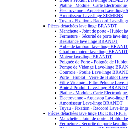
Boîte à Produit Lave-linge SIEMENS
Platine - Module - Carte Electroniq
Électrovanne - Aquastop Lave-ling
Amortisseur Lave-linge SIEMENS
Tuyau - Fixation - Raccord Lave-li
Pièces détachées lave linge BRANDT
Manchette - Joint de porte - Hublot
Fermeture - Sécurité de porte lave-
Résistance lave linge BRANDT
Aube de tambour lave linge BRAND
Charbon moteur lave linge BRANDT
Moteur lave-linge BRANDT
Poignée de Porte - Poignée de Hub
Pompe de Vidange Lave-linge BR
Courroie - Poulie Lave-linge BRAN
Porte - Hublot - Verre de Hublot L
Filtre Vidange - Filtre Peluche Lav
Boîte à Produit Lave-linge BRANDT
Platine - Module - Carte Electroni
Électrovanne - Aquastop Lave-lin
Amortisseur Lave-linge BRANDT
Tuyau - Fixation - Raccord Lave-l
Pièces détachées lave linge DE DIETRICH
Manchette - Joint de porte - Hublot
Fermeture - Securite de porte lave-