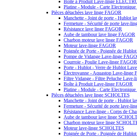
Boîte à Produit Lave-linge ELEC
Platine - Module - Carte Electron
Pièces détachées lave linge FAGOR
Manchette - Joint de porte - Hublot 
Fermeture - Sécurité de porte lave-
Résistance lave linge FAGOR
Aube de tambour lave linge FAGOR
Charbon moteur lave linge FAGOR
Moteur lave-linge FAGOR
Poignée de Porte - Poignée de Hubl
Pompe de Vidange Lave-linge FAG
Courroie - Poulie Lave-linge FAGOR
Porte - Hublot - Verre de Hublot La
Électrovanne - Aquastop Lave-ling
Filtre Vidange - Filtre Peluche Lav
Boîte à Produit Lave-linge FAGOR
Platine - Module - Carte Electroniq
Pièces détachées lave linge SCHOLTES
Manchette - Joint de porte - Hublot
Fermeture - Sécurité de porte lave-
Résistance Lave-linge - Corps de C
Aube de tambour lave linge SCHOL
Charbon moteur lave linge SCHOLT
Moteur lave-linge SCHOLTES
Poignée de Porte - Poignée de Hub