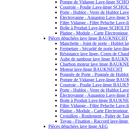
Pompe de Vidange Lave-linge SCH
Courroie - Poulie Lave-linge SCHO
Porte - Hublot - Verre de Hublot L
Électrovanne - Aquastop Lave-lin
Filtre Vidange - Filtre Peluche Lav
Boîte à Produit Lave-linge SCHOLT
Platine - Module - Carte Electroni
Pièces détachées lave linge BAUKNECHT
Manchette - Joint de porte - Hublo
Fermeture - Sécurité de porte lav
Résistance lave linge- Corps de C
Aube de tambour lave linge BAU
Charbon moteur lave linge BAUK
Moteur lave-linge BAUKNECHT
Poignée de Porte - Poignée de Hu
Pompe de Vidange Lave-linge B
Courroie - Poulie Lave-linge BA
Porte - Hublot - Verre de Hublot 
Électrovanne - Aquastop Lave-li
Boite à Produit Lave-linge BAUK
Filtre Vidange - Filtre Peluche L
Platine - Module - Carte Electron
Croisillon - Roulement - Palier de T
Tuyau - Fixation - Raccord lave-ling
Pièces détachées lave linge AEG