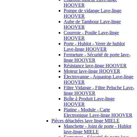
HOOVER
Pompe de vidange Lave-linge
HOOVER
Aube de Tambour Lave-linge
HOOVER
Courroie - Poulie Lave-linge
HOOVER
Porte - Hublot - Verre de hublot
Lave-linge HOOVER
Fermeture - Sécurité de porte lave-
linge HOOVER
Résistance lave-linge HOOVER
Moteur lave-linge HOOVER
Électrovanne - Aquastop Lave-linge
HOOVER
Filtre Vidange - Filtre Peluche Lave-
linge HOOVER
Boîte à Produit Lave-linge
HOOVER
Platine - Module - Carte
Electronique Lave-linge HOOVER
Pièces détachées lave linge MIELE
Manchette - Joint de porte - Hublot
lave-linge MIELE