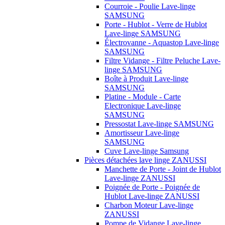
Courroie - Poulie Lave-linge
SAMSUNG
Porte - Hublot - Verre de Hublot
Lave-linge SAMSUNG
Électrovanne - Aquastop Lave-linge
SAMSUNG
Filtre Vidange - Filtre Peluche Lave-
linge SAMSUNG
Boîte à Produit Lave-linge
SAMSUNG
Platine - Module - Carte
Electronique Lave-linge
SAMSUNG
Pressostat Lave-linge SAMSUNG
Amortisseur Lave-linge
SAMSUNG
Cuve Lave-linge Samsung
Pièces détachées lave linge ZANUSSI
Manchette de Porte - Joint de Hublot
Lave-linge ZANUSSI
Poignée de Porte - Poignée de
Hublot Lave-linge ZANUSSI
Charbon Moteur Lave-linge
ZANUSSI
Pompe de Vidange Lave-linge