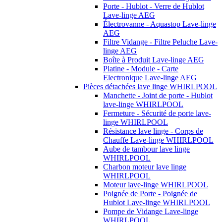
Porte - Hublot - Verre de Hublot
Lave-linge AEG
Électrovanne - Aquastop Lave-linge
AEG
Filtre Vidange - Filtre Peluche Lave-
linge AEG
Boîte à Produit Lave-linge AEG
Platine - Module - Carte
Electronique Lave-linge AEG
Pièces détachées lave linge WHIRLPOOL
Manchette - Joint de porte - Hublot
lave-linge WHIRLPOOL
Fermeture - Sécurité de porte lave-
linge WHIRLPOOL
Résistance lave linge - Corps de
Chauffe Lave-linge WHIRLPOOL
Aube de tambour lave linge
WHIRLPOOL
Charbon moteur lave linge
WHIRLPOOL
Moteur lave-linge WHIRLPOOL
Poignée de Porte - Poignée de
Hublot Lave-linge WHIRLPOOL
Pompe de Vidange Lave-linge
WHIRLPOOL