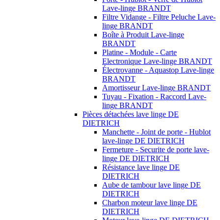
Lave-linge BRANDT
Filtre Vidange - Filtre Peluche Lave-
linge BRANDT
Boîte à Produit Lave-linge
BRANDT
Platine - Module - Carte
Electronique Lave-linge BRANDT
Électrovanne - Aquastop Lave-linge
BRANDT
Amortisseur Lave-linge BRANDT
Tuyau - Fixation - Raccord Lave-
linge BRANDT
Pièces détachées lave linge DE
DIETRICH
Manchette - Joint de porte - Hublot
lave-linge DE DIETRICH
Fermeture - Securite de porte lave-
linge DE DIETRICH
Résistance lave linge DE
DIETRICH
Aube de tambour lave linge DE
DIETRICH
Charbon moteur lave linge DE
DIETRICH