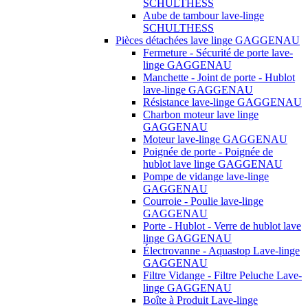
SCHULTHESS
Aube de tambour lave-linge
SCHULTHESS
Pièces détachées lave linge GAGGENAU
Fermeture - Sécurité de porte lave-
linge GAGGENAU
Manchette - Joint de porte - Hublot
lave-linge GAGGENAU
Résistance lave-linge GAGGENAU
Charbon moteur lave linge
GAGGENAU
Moteur lave-linge GAGGENAU
Poignée de porte - Poignée de
hublot lave linge GAGGENAU
Pompe de vidange lave-linge
GAGGENAU
Courroie - Poulie lave-linge
GAGGENAU
Porte - Hublot - Verre de hublot lave
linge GAGGENAU
Électrovanne - Aquastop Lave-linge
GAGGENAU
Filtre Vidange - Filtre Peluche Lave-
linge GAGGENAU
Boîte à Produit Lave-linge