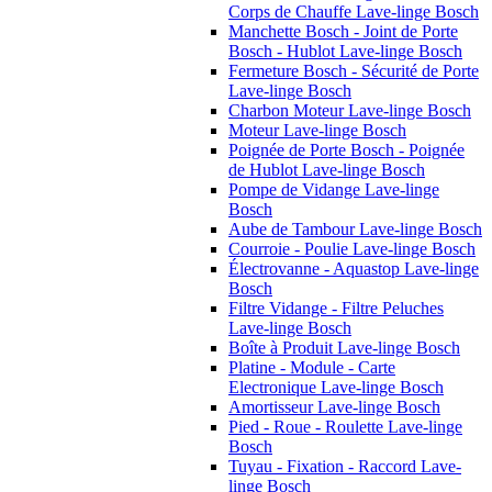
Corps de Chauffe Lave-linge Bosch
Manchette Bosch - Joint de Porte
Bosch - Hublot Lave-linge Bosch
Fermeture Bosch - Sécurité de Porte
Lave-linge Bosch
Charbon Moteur Lave-linge Bosch
Moteur Lave-linge Bosch
Poignée de Porte Bosch - Poignée
de Hublot Lave-linge Bosch
Pompe de Vidange Lave-linge
Bosch
Aube de Tambour Lave-linge Bosch
Courroie - Poulie Lave-linge Bosch
Électrovanne - Aquastop Lave-linge
Bosch
Filtre Vidange - Filtre Peluches
Lave-linge Bosch
Boîte à Produit Lave-linge Bosch
Platine - Module - Carte
Electronique Lave-linge Bosch
Amortisseur Lave-linge Bosch
Pied - Roue - Roulette Lave-linge
Bosch
Tuyau - Fixation - Raccord Lave-
linge Bosch