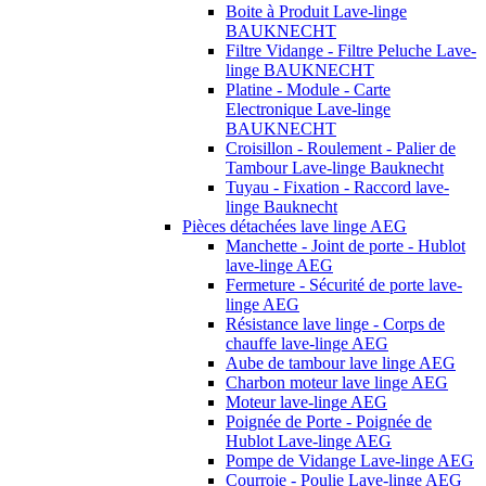
Boite à Produit Lave-linge
BAUKNECHT
Filtre Vidange - Filtre Peluche Lave-
linge BAUKNECHT
Platine - Module - Carte
Electronique Lave-linge
BAUKNECHT
Croisillon - Roulement - Palier de
Tambour Lave-linge Bauknecht
Tuyau - Fixation - Raccord lave-
linge Bauknecht
Pièces détachées lave linge AEG
Manchette - Joint de porte - Hublot
lave-linge AEG
Fermeture - Sécurité de porte lave-
linge AEG
Résistance lave linge - Corps de
chauffe lave-linge AEG
Aube de tambour lave linge AEG
Charbon moteur lave linge AEG
Moteur lave-linge AEG
Poignée de Porte - Poignée de
Hublot Lave-linge AEG
Pompe de Vidange Lave-linge AEG
Courroie - Poulie Lave-linge AEG