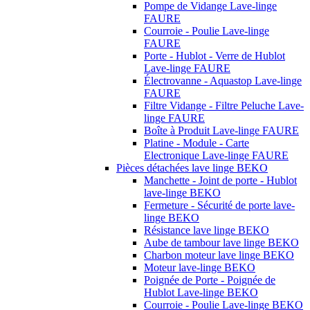
Pompe de Vidange Lave-linge
FAURE
Courroie - Poulie Lave-linge
FAURE
Porte - Hublot - Verre de Hublot
Lave-linge FAURE
Électrovanne - Aquastop Lave-linge
FAURE
Filtre Vidange - Filtre Peluche Lave-
linge FAURE
Boîte à Produit Lave-linge FAURE
Platine - Module - Carte
Electronique Lave-linge FAURE
Pièces détachées lave linge BEKO
Manchette - Joint de porte - Hublot
lave-linge BEKO
Fermeture - Sécurité de porte lave-
linge BEKO
Résistance lave linge BEKO
Aube de tambour lave linge BEKO
Charbon moteur lave linge BEKO
Moteur lave-linge BEKO
Poignée de Porte - Poignée de
Hublot Lave-linge BEKO
Courroie - Poulie Lave-linge BEKO