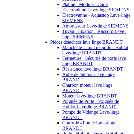
Platine - Module - Carte
Electronique Lave-linge SIEMENS
Électrovanne - Aquastop Lave-linge
SIEMENS
Amortisseur Lave-linge SIEMENS
Tuyau - Fixation - Raccord Lave-
linge SIEMENS
Pièces détachées lave linge BRANDT
Manchette - Joint de porte - Hublot
lave-linge BRANDT
Fermeture - Sécurité de porte lave-
linge BRANDT
Résistance lave linge BRANDT
Aube de tambour lave linge
BRANDT
Charbon moteur lave linge
BRANDT
Moteur lave-linge BRANDT
Poignée de Porte - Poignée de
Hublot Lave-linge BRANDT
Pompe de Vidange Lave-linge
BRANDT
Courroie - Poulie Lave-linge
BRANDT
Porte - Hublot - Verre de Hublot