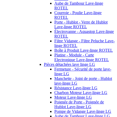
Aube de Tambour Lave-linge
ROTEL
Courroie - Poulie Lave-linge
ROTEL
Porte - Hublot - Verre de Hublot
Lave-linge ROTEL
Électrovanne - Aquastop Lave-linge
ROTEL
Filtre Vidange - Filtre Peluche Lave-
linge ROTEL
Boîte à Produit Lave-linge ROTEL
Platine - Module - Carte
Electronique Lave-linge ROTEL
Pièces détachées lave linge LG
Fermeture - Sécurité de porte lave-
linge LG
Manchette - Joint de porte - Hublot
lave-linge LG
Résistance Lave-linge LG
Charbon Moteur Lave-linge LG
Moteur Lave-linge LG
Poignée de Porte - Poignée de
Hublot Lave-linge LG
Pompe de Vidange Lave-linge LG
Aube de Tambour Lave-linge LG