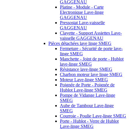
GAGGENAU
Platine - Module - Carte
Electronique Lave-linge
GAGGENAU
Pressostat Lave-vaisselle
GAGGENAU
Clayette - Support Assiettes Lave-
vaisselle GAGGENAU
Pièces détachées lave linge SMEG
Fermeture - Sécurité de porte lave-
linge SMEG
Manchette - Joint de porte - Hublot
lave-linge SMEG
Résistance lave-linge SMEG
Charbon moteur lave linge SMEG
Moteur Lave-linge SMEG
Poignée de Porte - Poignée de
Hublot Lave-linge SMEG
Pompe de Vidange Lave-linge
SMEG
Aube de Tambour Lave-linge
SMEG
Courroie - Poulie Lave-linge SMEG
Porte - Hublot - Verre de Hublot
Lave-linge SMEG