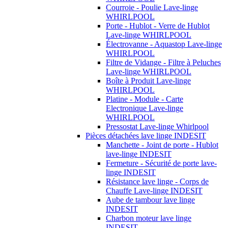
Courroie - Poulie Lave-linge
WHIRLPOOL
Porte - Hublot - Verre de Hublot
Lave-linge WHIRLPOOL
Électrovanne - Aquastop Lave-linge
WHIRLPOOL
Filtre de Vidange - Filtre à Peluches
Lave-linge WHIRLPOOL
Boîte à Produit Lave-linge
WHIRLPOOL
Platine - Module - Carte
Electronique Lave-linge
WHIRLPOOL
Pressostat Lave-linge Whirlpool
Pièces détachées lave linge INDESIT
Manchette - Joint de porte - Hublot
lave-linge INDESIT
Fermeture - Sécurité de porte lave-
linge INDESIT
Résistance lave linge - Corps de
Chauffe Lave-linge INDESIT
Aube de tambour lave linge
INDESIT
Charbon moteur lave linge
INDESIT