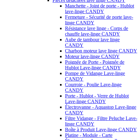
Pièces détachées lave linge CANDY
Manchette - Joint de porte - Hublot
lave-linge CANDY
Fermeture - Sécurité de porte lave-
linge CANDY
Résistance lave linge - Corps de
chauffe lave-linge CANDY
Aube de tambour lave linge
CANDY
Charbon moteur lave linge CANDY
Moteur lave-linge CANDY
Poignée de Porte - Poignée de
Hublot Lave-linge CANDY
Pompe de Vidange Lave-linge
CANDY
Courroie - Poulie Lave-linge
CANDY
Porte - Hublot - Verre de Hublot
Lave-linge CANDY
Électrovanne - Aquastop Lave-linge
CANDY
Filtre Vidange - Filtre Peluche Lave-
linge CANDY
Boîte à Produit Lave-linge CANDY
Platine - Module - Carte